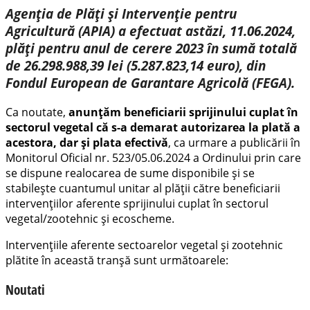
Agenția de Plăți și Intervenție pentru
Agricultură (APIA) a efectuat astăzi, 11.06.2024,
plăți pentru anul de cerere 2023 în sumă totală
de 26.298.988,39 lei (5.287.823,14 euro), din
Fondul European de Garantare Agricolă (FEGA).
Ca noutate,
anunțăm beneficiarii sprijinului
cuplat în
sectorul vegetal că s-a demarat autorizarea la plată a
acestora, dar și plata efectivă
, ca urmare a publicării în
Monitorul Oficial nr. 523/05.06.2024 a Ordinului prin care
se dispune realocarea de sume disponibile și se
stabilește cuantumul unitar al plății către beneficiarii
intervențiilor aferente sprijinului cuplat în sectorul
vegetal/zootehnic și ecoscheme.
Intervențiile aferente sectoarelor vegetal și zootehnic
plătite în această tranșă sunt următoarele:
Noutati