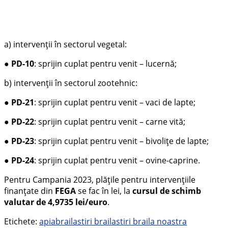
a) intervenții în sectorul vegetal:
●
PD-10
: sprijin cuplat pentru venit – lucernă;
b) intervenții în sectorul zootehnic:
●
PD-21
: sprijin cuplat pentru venit – vaci de lapte;
●
PD-22
: sprijin cuplat pentru venit – carne vită;
●
PD-23
: sprijin cuplat pentru venit – bivoliţe de lapte;
●
PD-24
: sprijin cuplat pentru venit – ovine-caprine.
Pentru Campania 2023, plăţile pentru intervențiile
finanțate din
FEGA
se fac în lei, la
cursul de schimb
valutar de 4,9735 lei/euro
.
Etichete:
apia
braila
stiri braila
stiri braila noastra