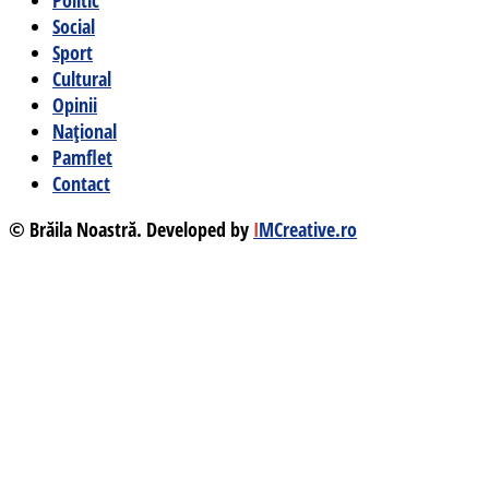
Social
Sport
Cultural
Opinii
Național
Pamflet
Contact
© Brăila Noastră. Developed by
I
MCreative.ro