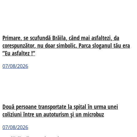
Primare, se scufundă Brăila, când mai asfaltezi, da
corespunzător, nu doar simbolic. Parca sloganul tău era
”Eu asfaltez !”
07/08/2026
Două persoane transportate la spital în urma unei
coliziuni între un autoturism și un microbuz
07/08/2026