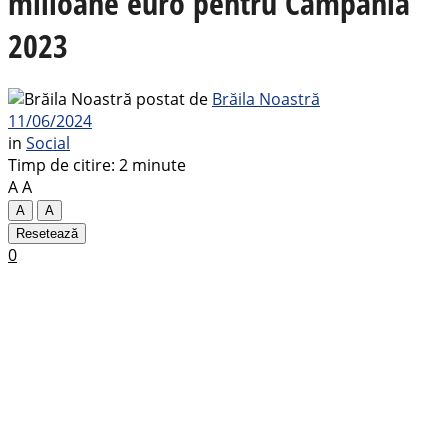
milioane euro pentru Campania
2023
postat de
Brăila Noastră
11/06/2024
in
Social
Timp de citire: 2 minute
A
A
A
A
Resetează
0