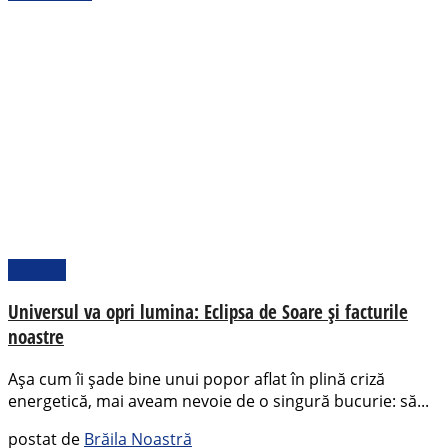
Pamflet
Universul va opri lumina: Eclipsa de Soare și facturile
noastre
Așa cum îi șade bine unui popor aflat în plină criză
energetică, mai aveam nevoie de o singură bucurie: să...
postat de
Brăila Noastră