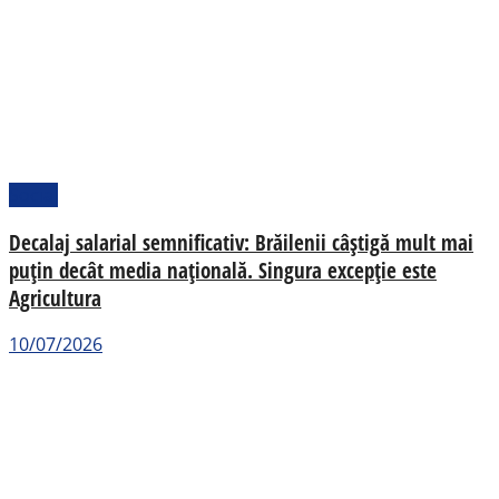
Social
Decalaj salarial semnificativ: Brăilenii câștigă mult mai
puțin decât media națională. Singura excepție este
Agricultura
10/07/2026