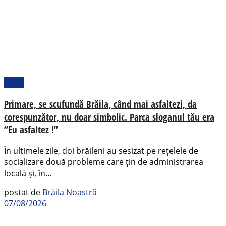
Local
Primare, se scufundă Brăila, când mai asfaltezi, da
corespunzător, nu doar simbolic. Parca sloganul tău era
”Eu asfaltez !”
În ultimele zile, doi brăileni au sesizat pe rețelele de
socializare două probleme care țin de administrarea
locală și, în...
postat de
Brăila Noastră
07/08/2026