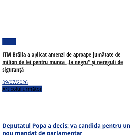
Social
ITM Brăila a aplicat amenzi de aproape jumătate de
milion de lei pentru munca „la negru” și nereguli de
siguranță
09/07/2026
Articolul următor
Deputatul Popa a decis: va candida pentru un
nou mandat de parlamentar