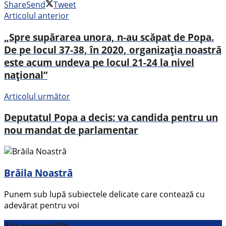
Share
Send
Tweet
Articolul anterior
„Spre supărarea unora, n-au scăpat de Popa.
De pe locul 37-38, în 2020, organizația noastră
este acum undeva pe locul 21-24 la nivel
național”
Articolul următor
Deputatul Popa a decis: va candida pentru un
nou mandat de parlamentar
Brăila Noastră
Punem sub lupă subiectele delicate care contează cu
adevărat pentru voi