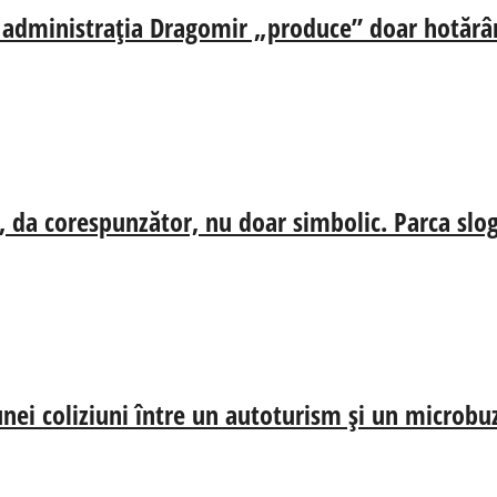
ă, administrația Dragomir „produce” doar hotărâr
, da corespunzător, nu doar simbolic. Parca slog
nei coliziuni între un autoturism și un microbu