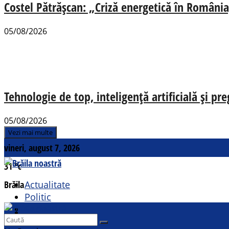
Costel Pătrășcan: „Criză energetică în România,
05/08/2026
Tehnologie de top, inteligență artificială și pr
05/08/2026
Vezi mai multe
vineri, august 7, 2026
31
°c
Brăila
Actualitate
Politic
Social
Contact
Sport