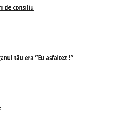
i de consiliu
anul tău era ”Eu asfaltez !”
z