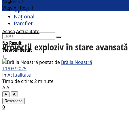
No Result
Cultural
View All Result
Opinii
Național
Pamflet
Acasă
Actualitate
No Result
Proiectil exploziv în stare avansat
View All Result
postat de
Brăila Noastră
11/03/2025
in
Actualitate
Timp de citire: 2 minute
A
A
A
A
Resetează
0