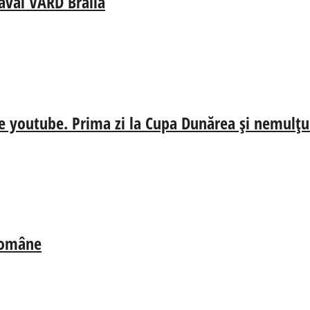
aval VARD Brăila
e youtube. Prima zi la Cupa Dunărea și nemulțum
 Române