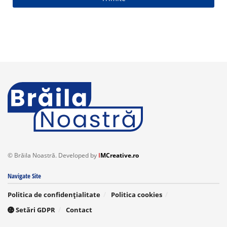
Acest
câmp
trebuie
lăsat
necompletat
© Brăila Noastră. Developed by
I
MCreative.ro
Navigate Site
Politica de confidențialitate
Politica cookies
Setări GDPR
Contact