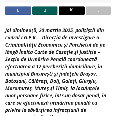
Joi dimineață, 20 martie 2025, polițiștii din
cadrul I.G.P.R. – Direcția de Investigare a
Criminalității Economice și Parchetul de pe
lângă Înalta Curte de Casație și Justiție –
Secția de Urmărire Penală coordonează
efectuarea a 17 percheziții domiciliare, în
municipiul București și județele Brașov,
Botoșani, Călărași, Dolj, Galați, Giurgiu,
Maramureș, Mureș și Timiș, la locuințele
unor persoane fizice, într-un dosar penal, în
care se efectuează urmărirea penală cu
privire la săvârșirea infracțiunii de