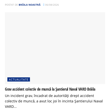
POSTAT DE
BRĂILA NOASTRĂ
06/08/2026
ACTUALITATE
Grav accident colectiv de muncă la Șantierul Naval VARD Brăila
Un incident grav, încadrat de autorități drept accident
colectiv de muncă, a avut loc joi în incinta Șantierului Naval
VARD...