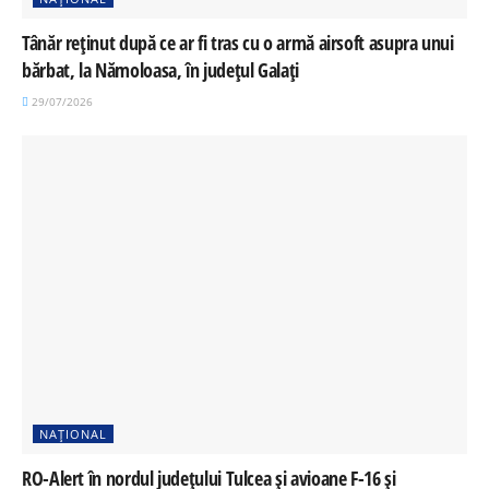
Tânăr reținut după ce ar fi tras cu o armă airsoft asupra unui
bărbat, la Nămoloasa, în județul Galați
29/07/2026
NAȚIONAL
RO-Alert în nordul județului Tulcea și avioane F-16 și