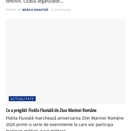
feminin. Clubul organizator,...
POSTAT DE
BRĂILA NOASTRĂ
06/08/2026
ACTUALITATE
Ce a pregătit Flotila Fluvială de Ziua Marinei Române
Flotila Fluvială marchează aniversarea Zilei Marinei Române
2026 printr-o serie de evenimente la care vor participa
marinari militari, nave militare...