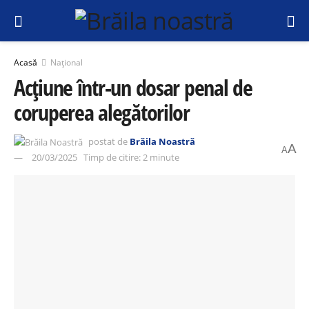
Acasă
Național
Acțiune într-un dosar penal de
coruperea alegătorilor
postat de
Brăila Noastră
A
A
20/03/2025
Timp de citire: 2 minute