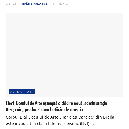
POSTAT DE
BRĂILA NOASTRĂ
08/08/2026
ACTUALITATE
Elevii Liceului de Arte așteaptă o clădire nouă, administrația
Dragomir „produce” doar hotărâri de consiliu
Corpul B al Liceului de Arte „Hariclea Darclee” din Brăila
este încadrat în clasa I de risc seismic (Rs I)....