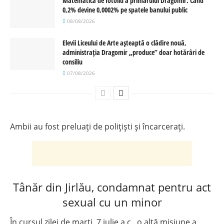
Matematica de fotoliu a primarului Dragomir: Când
0,2% devine 0,0002% pe spatele banului public
08/08/2026
Elevii Liceului de Arte așteaptă o clădire nouă,
administrația Dragomir „produce” doar hotărâri de
consiliu
07/08/2026
Ambii au fost preluați de polițiști și încarcerați.
Tânăr din Jirlău, condamnat pentru act
sexual cu un minor
În cursul zilei de marți, 7 iulie a.c., o altă misiune a