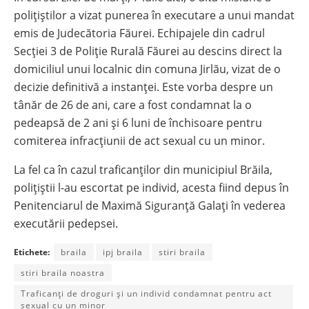
polițiștilor a vizat punerea în executare a unui mandat
emis de Judecătoria Făurei. Echipajele din cadrul
Secției 3 de Poliție Rurală Făurei au descins direct la
domiciliul unui localnic din comuna Jirlău, vizat de o
decizie definitivă a instanței. Este vorba despre un
tânăr de 26 de ani, care a fost condamnat la o
pedeapsă de 2 ani și 6 luni de închisoare pentru
comiterea infracțiunii de act sexual cu un minor.
La fel ca în cazul traficanților din municipiul Brăila,
polițiștii l-au escortat pe individ, acesta fiind depus în
Penitenciarul de Maximă Siguranță Galați în vederea
executării pedepsei.
Etichete:
braila
ipj braila
stiri braila
stiri braila noastra
Traficanți de droguri și un individ condamnat pentru act
sexual cu un minor