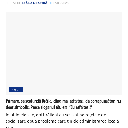
POSTAT DE
BRĂILA NOASTRĂ
07/08/2026
LOCAL
Primare, se scufundă Brăila, când mai asfaltezi, da corespunzător, nu
doar simbolic. Parca sloganul tău era ”Eu asfaltez !”
În ultimele zile, doi brăileni au sesizat pe rețelele de
socializare două probleme care țin de administrarea locală
și, în...