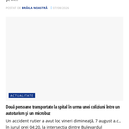
POSTAT DE
BRĂILA NOASTRĂ
07/08/2026
ACTUALITATE
Două persoane transportate la spital în urma unei coliziuni între un
autoturism și un microbuz
Un accident rutier a avut loc vineri dimineață, 7 august a.c.,
în jurul orei 04:20, la intersecția dintre Bulevardul