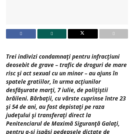
Trei indivizi condamnați pentru infracțiuni
deosebit de grave – trafic de droguri de mare
risc și act sexual cu un minor – au ajuns în
spatele gratiilor, în urma acțiunilor
desfășurate marți, 7 iulie, de polițiștii
brăileni. Bărbații, cu vârste cuprinse între 23
și 54 de ani, au fost depistați pe raza
județului și transferați direct la
Penitenciarul de Maximă Siguranță Galați,
pentru a-și ispăși pedepsele dictate de