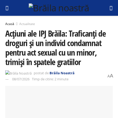
Acasă
Actualitate
Acțiuni ale IPJ Brăila: Traficanți de
droguri și un individ condamnat
pentru act sexual cu un minor,
trimiși în spatele gratiilor
postat de
Brăila Noastră
A
A
08/07/2026
Timp de citire: 2 minute