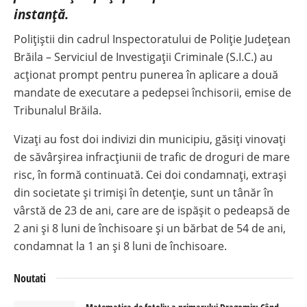
instanță.
Polițiștii din cadrul Inspectoratului de Poliție Județean
Brăila – Serviciul de Investigații Criminale (S.I.C.) au
acționat prompt pentru punerea în aplicare a două
mandate de executare a pedepsei închisorii, emise de
Tribunalul Brăila.
Vizați au fost doi indivizi din municipiu, găsiți vinovați
de săvârșirea infracțiunii de trafic de droguri de mare
risc, în formă continuată. Cei doi condamnați, extrași
din societate și trimiși în detenție, sunt un tânăr în
vârstă de 23 de ani, care are de ispășit o pedeapsă de
2 ani și 8 luni de închisoare și un bărbat de 54 de ani,
condamnat la 1 an și 8 luni de închisoare.
Noutati