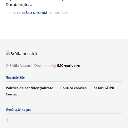
Dorobanților...
POSTAT DE
BRĂILA NOASTRĂ
07/08/2026
© Brăila Noastră. Developed by
I
MCreative.ro
Navigate Site
Politica de confidențialitate
Politica cookies
Setări GDPR
Contact
Urmărește-ne pe: