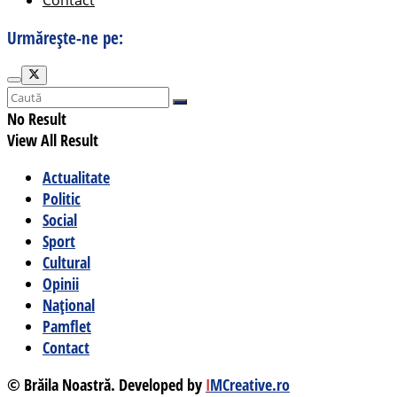
Urmărește-ne pe:
No Result
View All Result
Actualitate
Politic
Social
Sport
Cultural
Opinii
Național
Pamflet
Contact
© Brăila Noastră. Developed by
I
MCreative.ro