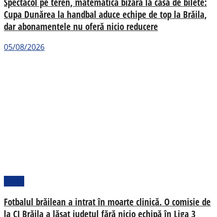
Spectacol pe teren, matematică bizară la casa de bilete:
Cupa Dunărea la handbal aduce echipe de top la Brăila,
dar abonamentele nu oferă nicio reducere
05/08/2026
Sport
Fotbalul brăilean a intrat în moarte clinică. O comisie de
la CJ Brăila a lăsat județul fără nicio echipă în Liga 3