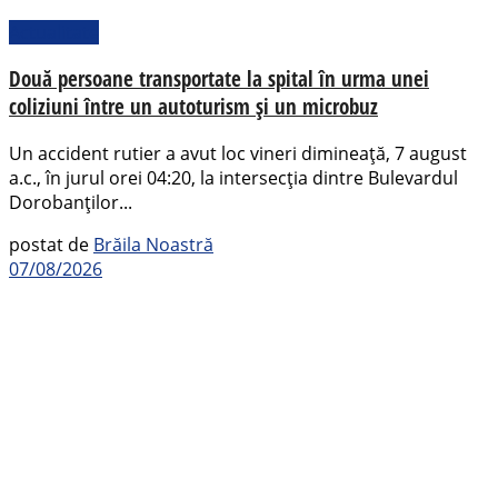
Actualitate
Două persoane transportate la spital în urma unei
coliziuni între un autoturism și un microbuz
Un accident rutier a avut loc vineri dimineață, 7 august
a.c., în jurul orei 04:20, la intersecția dintre Bulevardul
Dorobanților...
postat de
Brăila Noastră
07/08/2026