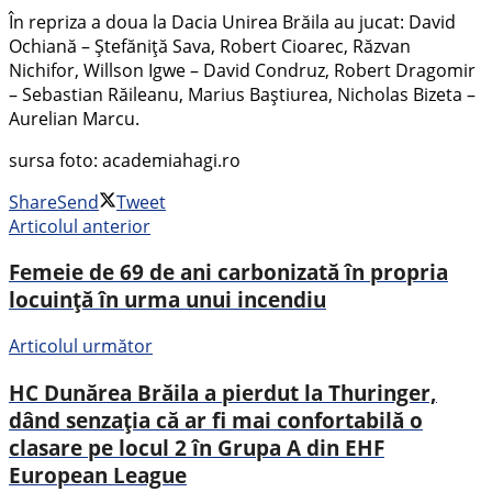
În repriza a doua la Dacia Unirea Brăila au jucat: David
Ochiană – Ștefăniță Sava, Robert Cioarec, Răzvan
Nichifor, Willson Igwe – David Condruz, Robert Dragomir
– Sebastian Răileanu, Marius Baștiurea, Nicholas Bizeta –
Aurelian Marcu.
sursa foto: academiahagi.ro
Share
Send
Tweet
Articolul anterior
Femeie de 69 de ani carbonizată în propria
locuință în urma unui incendiu
Articolul următor
HC Dunărea Brăila a pierdut la Thuringer,
dând senzația că ar fi mai confortabilă o
clasare pe locul 2 în Grupa A din EHF
European League