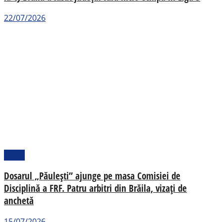
22/07/2026
Sport
Dosarul „Păulești” ajunge pe masa Comisiei de
Disciplină a FRF. Patru arbitri din Brăila, vizați de
anchetă
15/07/2026