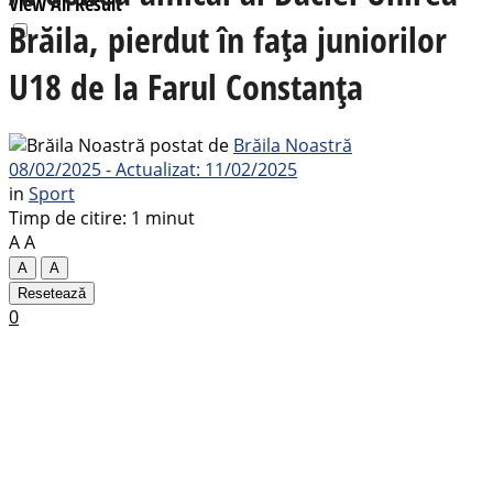
View All Result
Brăila, pierdut în fața juniorilor
U18 de la Farul Constanța
postat de
Brăila Noastră
08/02/2025 - Actualizat: 11/02/2025
in
Sport
Timp de citire: 1 minut
A
A
A
A
Resetează
0