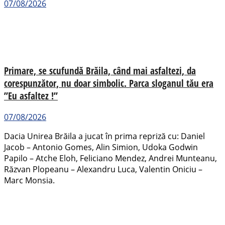
07/08/2026
Primare, se scufundă Brăila, când mai asfaltezi, da
corespunzător, nu doar simbolic. Parca sloganul tău era
”Eu asfaltez !”
07/08/2026
Dacia Unirea Brăila a jucat în prima repriză cu: Daniel
Jacob – Antonio Gomes, Alin Simion, Udoka Godwin
Papilo – Atche Eloh, Feliciano Mendez, Andrei Munteanu,
Răzvan Plopeanu – Alexandru Luca, Valentin Oniciu –
Marc Monsia.