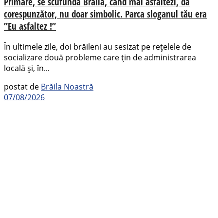
Primare, se scufundă Brăila, când mai asfaltezi, da
corespunzător, nu doar simbolic. Parca sloganul tău era
”Eu asfaltez !”
În ultimele zile, doi brăileni au sesizat pe rețelele de
socializare două probleme care țin de administrarea
locală și, în...
postat de
Brăila Noastră
07/08/2026