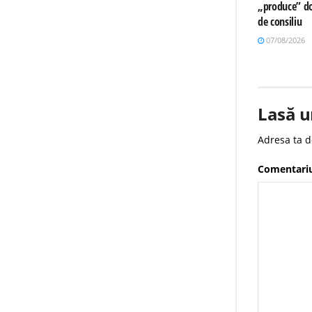
„produce” do
de consiliu
07/08/2026
Lasă u
Adresa ta d
Comentari