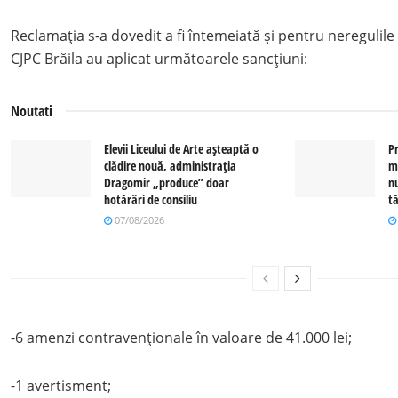
Reclamația s-a dovedit a fi întemeiată și pentru neregulile
CJPC Brăila au aplicat următoarele sancțiuni:
Noutati
Elevii Liceului de Arte așteaptă o
P
clădire nouă, administrația
m
Dragomir „produce” doar
n
hotărâri de consiliu
tă
07/08/2026
-6 amenzi contravenționale în valoare de 41.000 lei;
-1 avertisment;