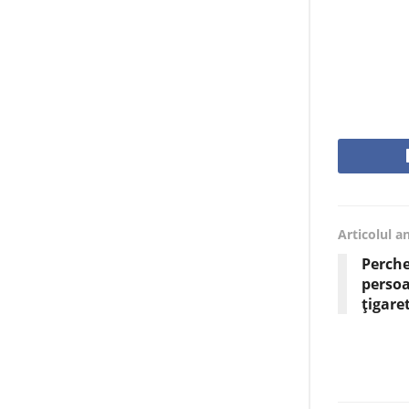
Articolul a
Perche
perso
țigare