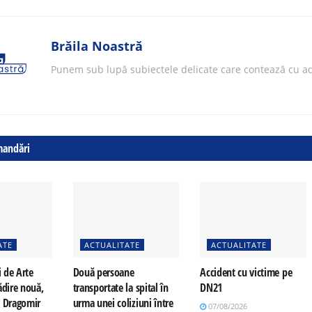
Brăila Noastră
Punem sub lupă subiectele delicate care contează cu ad
mandări
ATE
ACTUALITATE
ACTUALITATE
i de Arte
Două persoane
Accident cu victime pe
ădire nouă,
transportate la spital în
DN21
a Dragomir
urma unei coliziuni între
07/08/2026