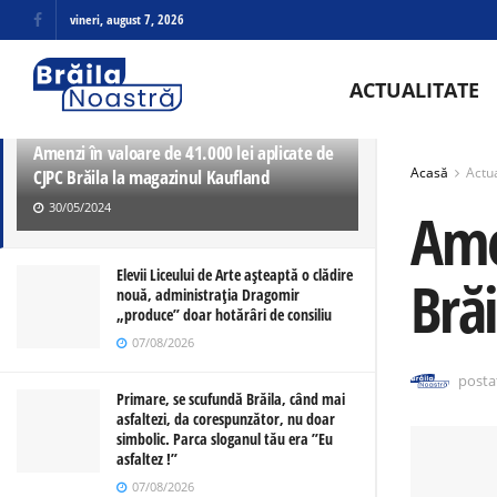
vineri, august 7, 2026
ULTIMELE
TRENDING
ACTUALITATE
Amenzi în valoare de 41.000 lei aplicate de
Acasă
Actua
CJPC Brăila la magazinul Kaufland
30/05/2024
Ame
Elevii Liceului de Arte așteaptă o clădire
Bră
nouă, administrația Dragomir
„produce” doar hotărâri de consiliu
07/08/2026
posta
Primare, se scufundă Brăila, când mai
asfaltezi, da corespunzător, nu doar
simbolic. Parca sloganul tău era ”Eu
asfaltez !”
07/08/2026