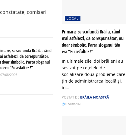
 constatate, comisarii
LOCAL
Primare, se scufundă Brăila, când
mai asfaltezi, da corespunzător, nu
doar simbolic. Parca sloganul tău
rimare, se scufundă Brăila, când
era ”Eu asfaltez !”
ai asfaltezi, da corespunzător,
În ultimele zile, doi brăileni au
u doar simbolic. Parca sloganul
u era ”Eu asfaltez !”
sesizat pe rețelele de
socializare două probleme care
07/08/2026
țin de administrarea locală și,
în...
POSTAT DE
BRĂILA NOASTRĂ
07/08/2026