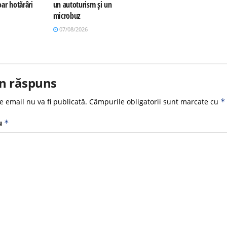
ar hotărâri
un autoturism și un
microbuz
07/08/2026
n răspuns
e email nu va fi publicată.
Câmpurile obligatorii sunt marcate cu
*
u
*