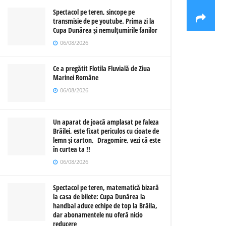
Spectacol pe teren, sincope pe
transmisie de pe youtube. Prima zi la
Cupa Dunărea și nemulțumirile fanilor
06/08/2026
Ce a pregătit Flotila Fluvială de Ziua
Marinei Române
06/08/2026
Un aparat de joacă amplasat pe faleza
Brăilei, este fixat periculos cu cioate de
lemn și carton, Dragomire, vezi că este
în curtea ta !!
06/08/2026
Spectacol pe teren, matematică bizară
la casa de bilete: Cupa Dunărea la
handbal aduce echipe de top la Brăila,
dar abonamentele nu oferă nicio
reducere