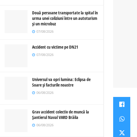
Două persoane transportate la spital în
urma unei coliziuni între un autoturism
și un microbuz
07/08/2026
Accident cu victime pe DN21
07/08/2026
Universul va opri lumina: Eclipsa de
Soare și facturile noastre
06/08/2026
Grav accident colectiv de muncă la
Șantierul Naval VARD Brăila
06/08/2026