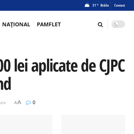
31
Brăila
Contact
°C
NAȚIONAL
PAMFLET
0 lei aplicate de CJPC
nd
A
0
nute
A