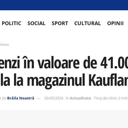
POLITIC
SOCIAL
SPORT
CULTURAL
OPINII
litate
nzi în valoare de 41.00
ila la magazinul Kaufla
t de
Brăila Noastră
30/05/2024
in
Actualitate
Timp de citire: 2 mi