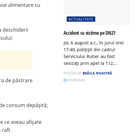
duse alimentare cu
ACTUALITATE
a deschiderii
Accident cu victime pe DN21
sului;
Joi, 6 august a.c., în jurul orei
17:40, polițiști din cadrul
Serviciului Rutier au fost
sesizați prin apel la 112,...
POSTAT DE
BRĂILA NOASTRĂ
ra de păstrare
07/08/2026
 de consum depășită;
e ce aveau afișate
 raft