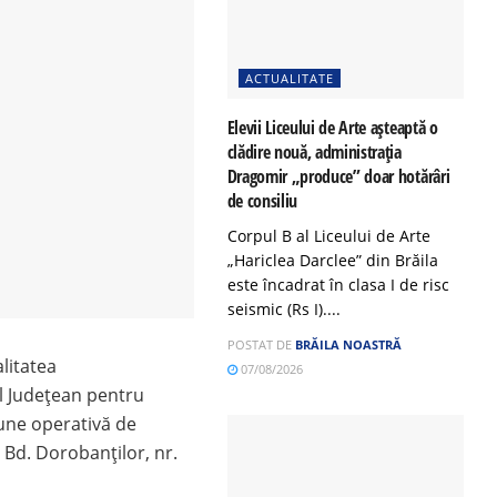
ACTUALITATE
Elevii Liceului de Arte așteaptă o
clădire nouă, administrația
Dragomir „produce” doar hotărâri
de consiliu
Corpul B al Liceului de Arte
„Hariclea Darclee” din Brăila
este încadrat în clasa I de risc
seismic (Rs I)....
POSTAT DE
BRĂILA NOASTRĂ
litatea
07/08/2026
l Județean pentru
iune operativă de
n Bd. Dorobanților, nr.