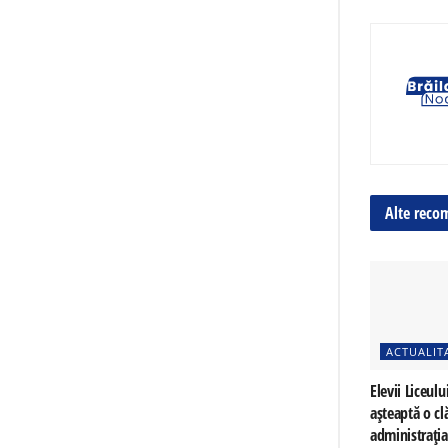
Alte reco
ACTUALIT
Elevii Liceulu
așteaptă o cl
administrați