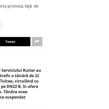
erta promisă, față de
a
Tweet
l Serviciului Rutier au
 trafic o tânără de 22
 Tulcea, circulând cu
 pe DN22 B, în afara
a. Tânăra avea
uce suspendat