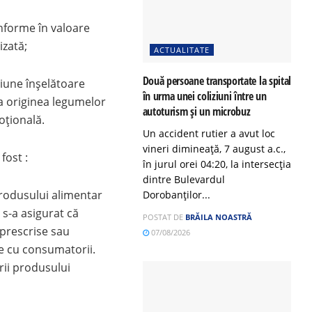
onforme în valoare
izată;
ACTUALITATE
Două persoane transportate la spital
țiune înșelătoare
în urma unei coliziuni între un
a originea legumelor
autoturism și un microbuz
oțională.
Un accident rutier a avut loc
vineri dimineață, 7 august a.c.,
fost :
în jurul orei 04:20, la intersecția
dintre Bulevardul
produsului alimentar
Dorobanților...
 s-a asigurat că
POSTAT DE
BRĂILA NOASTRĂ
 prescrise sau
07/08/2026
le cu consumatorii.
rii produsului