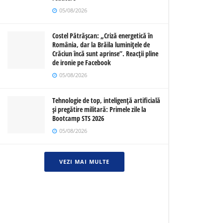
05/08/2026
Costel Pătrășcan: „Criză energetică în
România, dar la Brăila luminițele de
Crăciun încă sunt aprinse”. Reacții pline
de ironie pe Facebook
05/08/2026
Tehnologie de top, inteligență artificială
și pregătire militară: Primele zile la
Bootcamp STS 2026
05/08/2026
VEZI MAI MULTE