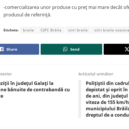
-comercializarea unor produse cu preț mai mare decât of
produsul de referință.
Etichete:
braila
CJPC Brăila
stiri braila
stiri braila noastr
Share
Send
nterior
Articolul următor
ziții în județul Galați la
Polițiștii din cadru
ane bănuite de contrabandă cu
depistat și oprit în
te
de ani, din județul
viteza de 155 km/h
municipiului Brăil
dreptul de a cond