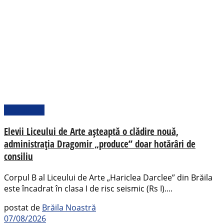
Actualitate
Elevii Liceului de Arte așteaptă o clădire nouă,
administrația Dragomir „produce” doar hotărâri de
consiliu
Corpul B al Liceului de Arte „Hariclea Darclee” din Brăila
este încadrat în clasa I de risc seismic (Rs I)....
postat de
Brăila Noastră
07/08/2026