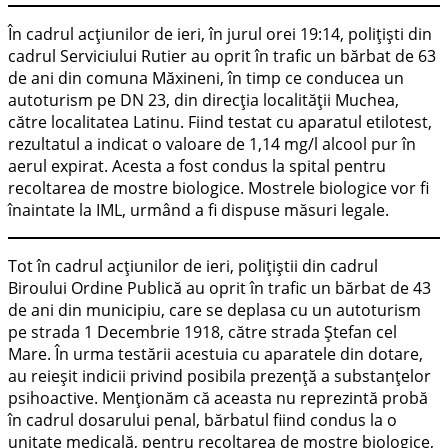
În cadrul acțiunilor de ieri, în jurul orei 19:14, polițiști din
cadrul Serviciului Rutier au oprit în trafic un bărbat de 63
de ani din comuna Măxineni, în timp ce conducea un
autoturism pe DN 23, din direcția localității Muchea,
către localitatea Latinu. Fiind testat cu aparatul etilotest,
rezultatul a indicat o valoare de 1,14 mg/l alcool pur în
aerul expirat. Acesta a fost condus la spital pentru
recoltarea de mostre biologice. Mostrele biologice vor fi
înaintate la IML, urmând a fi dispuse măsuri legale.
Tot în cadrul acțiunilor de ieri, polițiștii din cadrul
Biroului Ordine Publică au oprit în trafic un bărbat de 43
de ani din municipiu, care se deplasa cu un autoturism
pe strada 1 Decembrie 1918, către strada Ștefan cel
Mare. În urma testării acestuia cu aparatele din dotare,
au reieșit indicii privind posibila prezență a substanțelor
psihoactive. Menționăm că aceasta nu reprezintă probă
în cadrul dosarului penal, bărbatul fiind condus la o
unitate medicală, pentru recoltarea de mostre biologice,