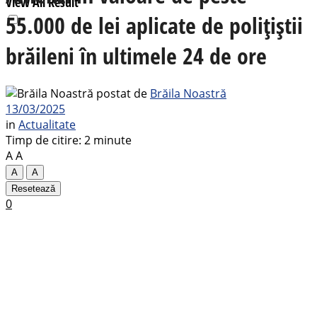
View All Result
55.000 de lei aplicate de polițiștii
brăileni în ultimele 24 de ore
postat de
Brăila Noastră
13/03/2025
in
Actualitate
Timp de citire: 2 minute
A
A
A
A
Resetează
0