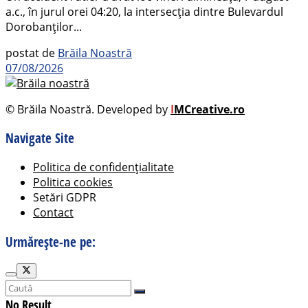
a.c., în jurul orei 04:20, la intersecția dintre Bulevardul
Dorobanților...
postat de
Brăila Noastră
07/08/2026
© Brăila Noastră. Developed by
I
MCreative.ro
Navigate Site
Politica de confidențialitate
Politica cookies
Setări GDPR
Contact
Urmărește-ne pe:
No Result