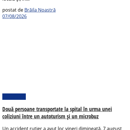
postat de
Brăila Noastră
07/08/2026
Actualitate
Două persoane transportate la spital în urma unei
coliziuni între un autoturism și un microbuz
Un accident rutier a avut loc vineri dimineață, 7 august