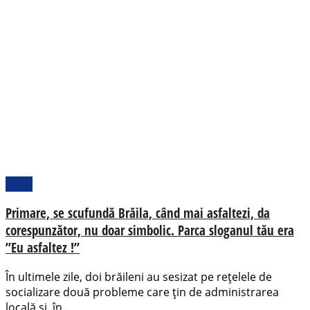
Local
Primare, se scufundă Brăila, când mai asfaltezi, da
corespunzător, nu doar simbolic. Parca sloganul tău era
”Eu asfaltez !”
În ultimele zile, doi brăileni au sesizat pe rețelele de
socializare două probleme care țin de administrarea
locală și, în...