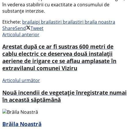
în vederea stabilirii cu exactitate a consumului de
substanțe interzise.
Etichete:
braila
ipj braila
stiri braila
stiri braila noastra
Share
Send
Tweet
Articolul anterior
Arestat după ce ar fi sustras 600 metri de
cablu electric ce deservea două instalații
aeriene de irigare ce se aflau amplasate în
extravilanul comunei Viziru
Articolul următor
Nouă incendii de vegetație înregistrate numai
în această săptămână
Brăila Noastră