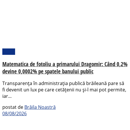
Opinii
Matematica de fotoliu a primarului Dragomir: Când 0,2%
devine 0,0002% pe spatele banului public
Transparența în administrația publică brăileană pare să
fi devenit un lux pe care cetățenii nu și-l mai pot permite,
iar...
postat de
Brăila Noastră
08/08/2026