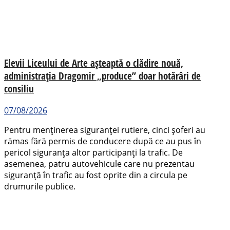
Elevii Liceului de Arte așteaptă o clădire nouă,
administrația Dragomir „produce” doar hotărâri de
consiliu
07/08/2026
Pentru menținerea siguranței rutiere, cinci șoferi au
rămas fără permis de conducere după ce au pus în
pericol siguranța altor participanți la trafic. De
asemenea, patru autovehicule care nu prezentau
siguranță în trafic au fost oprite din a circula pe
drumurile publice.