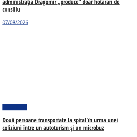
administrația Dragomir „produce” doar hotărâri de
consiliu
07/08/2026
Actualitate
Două persoane transportate la spital în urma unei
coliziuni între un autoturism și un microbuz