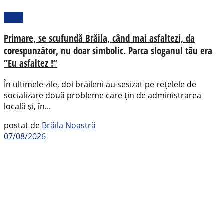
Local
Primare, se scufundă Brăila, când mai asfaltezi, da
corespunzător, nu doar simbolic. Parca sloganul tău era
”Eu asfaltez !”
În ultimele zile, doi brăileni au sesizat pe rețelele de
socializare două probleme care țin de administrarea
locală și, în...
postat de
Brăila Noastră
07/08/2026