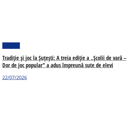
Cultural
Tradiție și joc la Șuțești: A treia ediție a „Școlii de vară –
Dor de joc popular” a adus împreună sute de elevi
22/07/2026