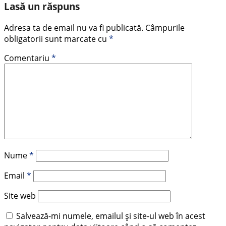
Lasă un răspuns
Adresa ta de email nu va fi publicată.
Câmpurile
obligatorii sunt marcate cu
*
Comentariu
*
Nume
*
Email
*
Site web
Salvează-mi numele, emailul și site-ul web în acest