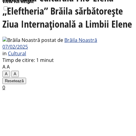
View All Result
„Eleftheria” Brăila sărbătorește
Ziua Internațională a Limbii Elene
postat de
Brăila Noastră
07/02/2025
in
Cultural
Timp de citire: 1 minut
A
A
A
A
Resetează
0