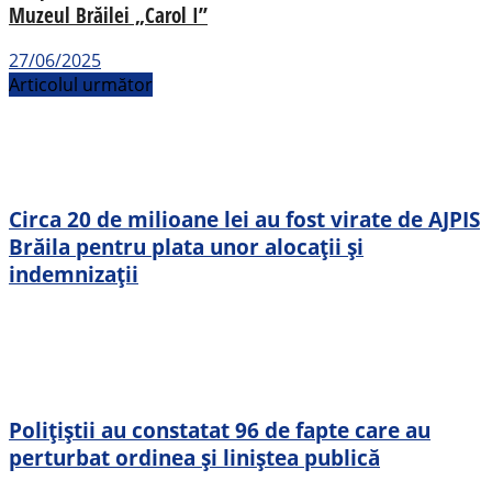
Muzeul Brăilei „Carol I”
27/06/2025
Articolul următor
Circa 20 de milioane lei au fost virate de AJPIS
Brăila pentru plata unor alocații și
indemnizații
Polițiștii au constatat 96 de fapte care au
perturbat ordinea și liniștea publică