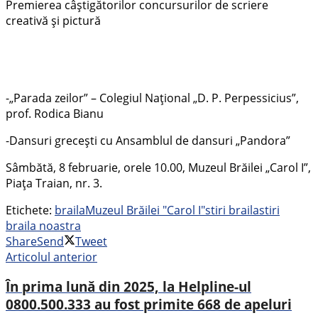
Premierea câștigătorilor concursurilor de scriere
creativă și pictură
-„Parada zeilor” – Colegiul Național „D. P. Perpessicius”,
prof. Rodica Bianu
-Dansuri grecești cu Ansamblul de dansuri „Pandora”
Sâmbătă, 8 februarie, orele 10.00, Muzeul Brăilei „Carol I”,
Piața Traian, nr. 3.
Etichete:
braila
Muzeul Brăilei "Carol I"
stiri braila
stiri
braila noastra
Share
Send
Tweet
Articolul anterior
În prima lună din 2025, la Helpline-ul
0800.500.333 au fost primite 668 de apeluri