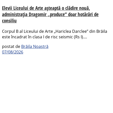
Elevii Liceului de Arte așteaptă o clădire nouă,
administrația Dragomir „produce” doar hotărâri de
consiliu
Corpul B al Liceului de Arte „Hariclea Darclee” din Brăila
este încadrat în clasa I de risc seismic (Rs I)....
postat de
Brăila Noastră
07/08/2026