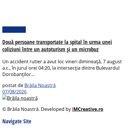
Actualitate
Două persoane transportate la spital în urma unei
coliziuni între un autoturism și un microbuz
Un accident rutier a avut loc vineri dimineață, 7 august
a.c., în jurul orei 04:20, la intersecția dintre Bulevardul
Dorobanților...
postat de
Brăila Noastră
07/08/2026
© Brăila Noastră. Developed by
I
MCreative.ro
Navigate Site