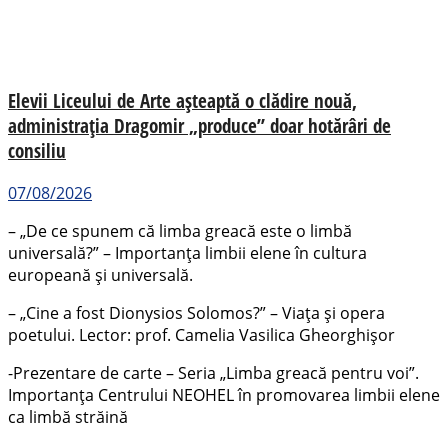
Elevii Liceului de Arte așteaptă o clădire nouă,
administrația Dragomir „produce” doar hotărâri de
consiliu
07/08/2026
– „De ce spunem că limba greacă este o limbă
universală?” – Importanța limbii elene în cultura
europeană și universală.
– „Cine a fost Dionysios Solomos?” – Viața și opera
poetului. Lector: prof. Camelia Vasilica Gheorghișor
-Prezentare de carte – Seria „Limba greacă pentru voi”.
Importanța Centrului NEOHEL în promovarea limbii elene
ca limbă străină