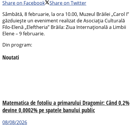
Share on Facebook
Share on Twitter
Sâmbătă, 8 februarie, la ora 10.00, Muzeul Brăilei „Carol I”
găzduiește un eveniment realizat de Asociația Culturală
Filo-Elenă „Eleftheria” Brăila: Ziua Internațională a Limbii
Elene – 9 februarie.
Din program:
Noutati
Matematica de fotoliu a primarului Dragomir: Când 0,2%
devine 0,0002% pe spatele banului public
08/08/2026