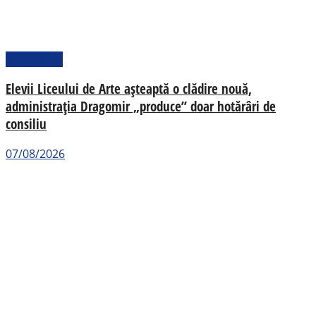
Actualitate
Elevii Liceului de Arte așteaptă o clădire nouă,
administrația Dragomir „produce” doar hotărâri de
consiliu
07/08/2026