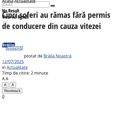
Acasă
Actualitate
No Result
Cinci șoferi au rămas fără permis
View All Result
de conducere din cauza vitezei
postat de
Brăila Noastră
12/07/2025
in
Actualitate
Timp de citire: 2 minute
A
A
A
A
Resetează
0