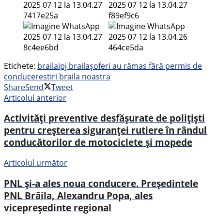
Etichete:
braila
ipj braila
șoferi au rămas fără permis de
conducere
stiri braila noastra
Share
Send
Tweet
Articolul anterior
Activități preventive desfășurate de polițiști
pentru creșterea siguranței rutiere în rândul
conducătorilor de motociclete și mopede
Articolul următor
PNL și-a ales noua conducere. Președintele
PNL Brăila, Alexandru Popa, ales
vicepreședinte regional