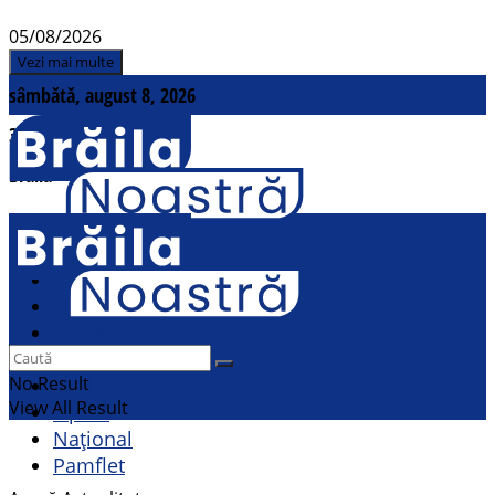
05/08/2026
Vezi mai multe
sâmbătă, august 8, 2026
31
°c
Brăila
Contact
Actualitate
Politic
Social
Sport
No Result
Cultural
View All Result
Opinii
Național
Pamflet