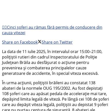
🚶‍♂Cinci șoferi au rămas fără permis de conducere din
cauza vitezei
Share on Facebook
Share on Twitter
La data de 11 iulie 2025, în intervalul orar 15:00–21:00,
polițiștii rutieri din cadrul Inspectoratului de Poliție
Județean Brăila au desfășurat o acțiune pentru
prevenirea și combaterea principalelor cauze
generatoare de accidente, în special viteza excesivă.
În urma acțiunii, polițiștii brăileni au constatat 138
abateri de la normele OUG 195/2002. Au fost depistați
108 șoferi care au apăsat pedala de accelerație mai tare,
depășind limita legală de viteză. Pe lângă cei 108 de șoferi
care au depășit viteza legală, polițiștii au depistat 9 șoferi
care nu purtau centura de siguranță, 8 abateri ale