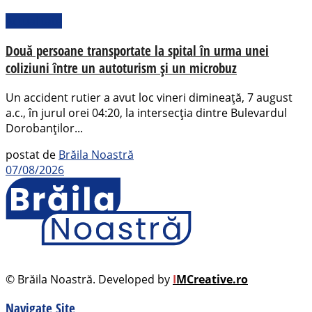
Actualitate
Două persoane transportate la spital în urma unei
coliziuni între un autoturism și un microbuz
Un accident rutier a avut loc vineri dimineață, 7 august
a.c., în jurul orei 04:20, la intersecția dintre Bulevardul
Dorobanților...
postat de
Brăila Noastră
07/08/2026
© Brăila Noastră. Developed by
I
MCreative.ro
Navigate Site