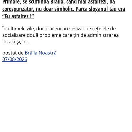
Primare, se scufundă Brăila, când mai asfaltezi, da
corespunzător, nu doar simbolic. Parca sloganul tău era
”Eu asfaltez !”
În ultimele zile, doi brăileni au sesizat pe rețelele de
socializare două probleme care țin de administrarea
locală și, în...
postat de
Brăila Noastră
07/08/2026