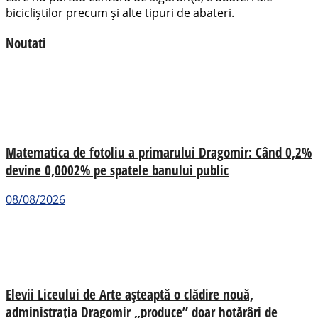
bicicliștilor precum și alte tipuri de abateri.
Noutati
Matematica de fotoliu a primarului Dragomir: Când 0,2%
devine 0,0002% pe spatele banului public
08/08/2026
Elevii Liceului de Arte așteaptă o clădire nouă,
administrația Dragomir „produce” doar hotărâri de