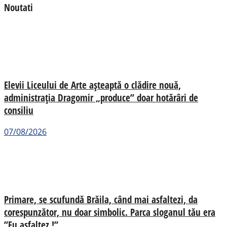
Noutati
Elevii Liceului de Arte așteaptă o clădire nouă,
administrația Dragomir „produce” doar hotărâri de
consiliu
07/08/2026
Primare, se scufundă Brăila, când mai asfaltezi, da
corespunzător, nu doar simbolic. Parca sloganul tău era
”Eu asfaltez !”