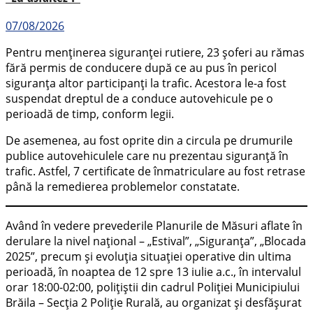
07/08/2026
Pentru menținerea siguranței rutiere, 23 șoferi au rămas
fără permis de conducere după ce au pus în pericol
siguranța altor participanți la trafic. Acestora le-a fost
suspendat dreptul de a conduce autovehicule pe o
perioadă de timp, conform legii.
De asemenea, au fost oprite din a circula pe drumurile
publice autovehiculele care nu prezentau siguranță în
trafic. Astfel, 7 certificate de înmatriculare au fost retrase
până la remedierea problemelor constatate.
Având în vedere prevederile Planurile de Măsuri aflate în
derulare la nivel național – „Estival”, „Siguranța”, „Blocada
2025”, precum și evoluția situației operative din ultima
perioadă, în noaptea de 12 spre 13 iulie a.c., în intervalul
orar 18:00-02:00, polițiștii din cadrul Poliției Municipiului
Brăila – Secția 2 Poliție Rurală, au organizat și desfășurat