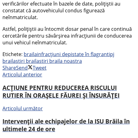
verificărilor efectuate în bazele de date, polițiștii au
constatat că autovehiculul condus figurează
neînmatriculat.
Astfel, polițiștii au întocmit dosar penal în care continuă
cercetările pentru săvârșirea infracțiunii de conducerea
unui vehicul neînmatriculat.
Etichete:
braila
infracțiuni depistate în flagrant
ipj
braila
stiri braila
stiri braila noastra
Share
Send
Tweet
Articolul anterior
ACȚIUNE PENTRU REDUCEREA RISCULUI
RUTIER ÎN ORAȘELE FĂUREI ȘI ÎNSURĂȚEI
Articolul următor
Intervenții ale echipajelor de la ISU Brăila în
ultimele 24 de ore