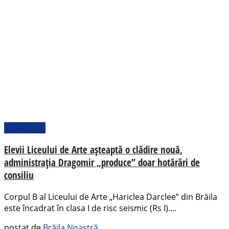
Actualitate
Elevii Liceului de Arte așteaptă o clădire nouă,
administrația Dragomir „produce” doar hotărâri de
consiliu
Corpul B al Liceului de Arte „Hariclea Darclee” din Brăila
este încadrat în clasa I de risc seismic (Rs I)....
postat de
Brăila Noastră