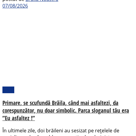
07/08/2026
Local
Primare, se scufundă Brăila, când mai asfaltezi, da
corespunzător, nu doar simbolic. Parca sloganul tău era
”Eu asfaltez !”
În ultimele zile, doi brăileni au sesizat pe rețelele de