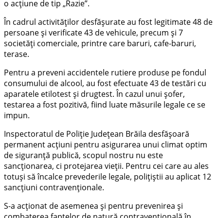
o acțiune de tip „Razie”.
În cadrul activităților desfășurate au fost legitimate 48 de
persoane și verificate 43 de vehicule, precum și 7
societăți comerciale, printre care baruri, cafe-baruri,
terase.
Pentru a preveni accidentele rutiere produse pe fondul
consumului de alcool, au fost efectuate 43 de testări cu
aparatele etilotest și drugtest. În cazul unui șofer,
testarea a fost pozitivă, fiind luate măsurile legale ce se
impun.
Inspectoratul de Poliție Județean Brăila desfășoară
permanent acțiuni pentru asigurarea unui climat optim
de siguranță publică, scopul nostru nu este
sancționarea, ci protejarea vieții. Pentru cei care au ales
totuși să încalce prevederile legale, polițiștii au aplicat 12
sancțiuni contravenționale.
S-a acționat de asemenea și pentru prevenirea și
combaterea faptelor de natură contravențională în