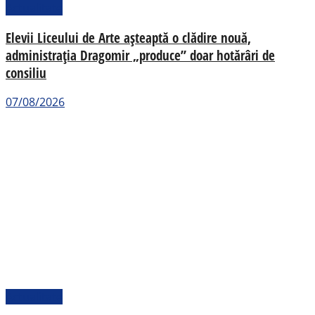
Actualitate
Elevii Liceului de Arte așteaptă o clădire nouă,
administrația Dragomir „produce” doar hotărâri de
consiliu
07/08/2026
Actualitate