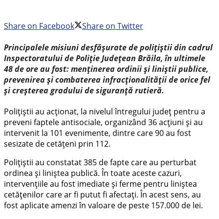
Share on Facebook
Share on Twitter
Principalele misiuni desfășurate de polițiștii din cadrul
Inspectoratului de Poliție Județean Brăila, în ultimele
48 de ore au fost: menținerea ordinii și liniștii publice,
prevenirea și combaterea infracționalității de orice fel
și creșterea gradului de siguranță rutieră.
Polițiștii au acționat, la nivelul întregului județ pentru a
preveni faptele antisociale, organizând 36 acțiuni și au
intervenit la 101 evenimente, dintre care 90 au fost
sesizate de cetățeni prin 112.
Polițiștii au constatat 385 de fapte care au perturbat
ordinea și liniștea publică. În toate aceste cazuri,
intervențiile au fost imediate și ferme pentru liniștea
cetățenilor care ar fi putut fi afectați. În acest sens, au
fost aplicate amenzi în valoare de peste 157.000 de lei.