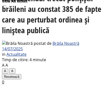
View All Result
brăileni au constat 385 de fapte
care au perturbat ordinea și
liniștea publică
postat de
Brăila Noastră
14/07/2025
in
Actualitate
Timp de citire: 4 minute
A
A
A
A
Resetează
0