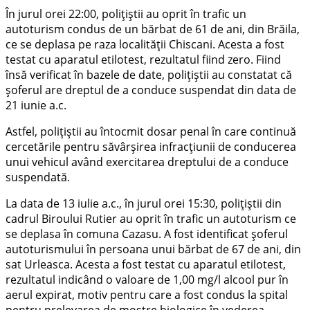
În jurul orei 22:00, polițiștii au oprit în trafic un
autoturism condus de un bărbat de 61 de ani, din Brăila,
ce se deplasa pe raza localității Chiscani. Acesta a fost
testat cu aparatul etilotest, rezultatul fiind zero. Fiind
însă verificat în bazele de date, polițiștii au constatat că
șoferul are dreptul de a conduce suspendat din data de
21 iunie a.c.
Astfel, polițiștii au întocmit dosar penal în care continuă
cercetările pentru săvârșirea infracțiunii de conducerea
unui vehicul având exercitarea dreptului de a conduce
suspendată.
La data de 13 iulie a.c., în jurul orei 15:30, polițiștii din
cadrul Biroului Rutier au oprit în trafic un autoturism ce
se deplasa în comuna Cazasu. A fost identificat șoferul
autoturismului în persoana unui bărbat de 67 de ani, din
sat Urleasca. Acesta a fost testat cu aparatul etilotest,
rezultatul indicând o valoare de 1,00 mg/l alcool pur în
aerul expirat, motiv pentru care a fost condus la spital