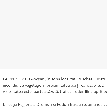
Pe DN 23 Brăila-Focșani, în zona localității Muchea, județul
incendiu de vegetație în proximitatea părții carosabile. D
vizibilitatea este foarte scăzută, traficul rutier fiind oprit
Direcția Regională Drumuri și Poduri Buzău recomandă c