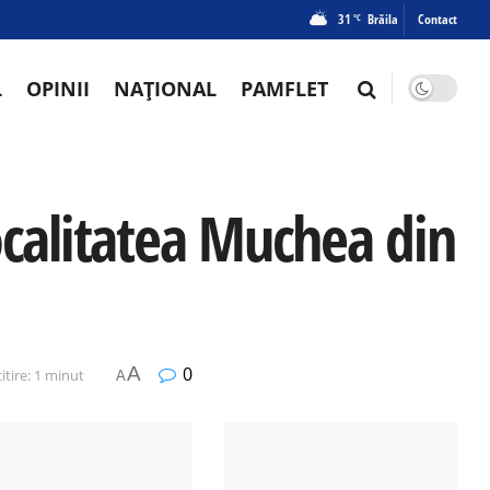
31
Brăila
Contact
°C
L
OPINII
NAȚIONAL
PAMFLET
ocalitatea Muchea din
A
0
itire: 1 minut
A