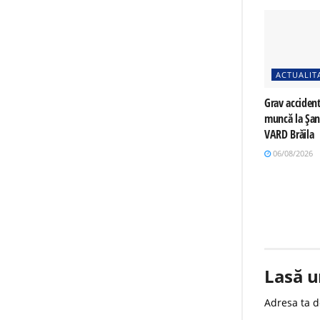
ACTUALIT
Grav accident
muncă la Șan
VARD Brăila
06/08/2026
Lasă u
Adresa ta d