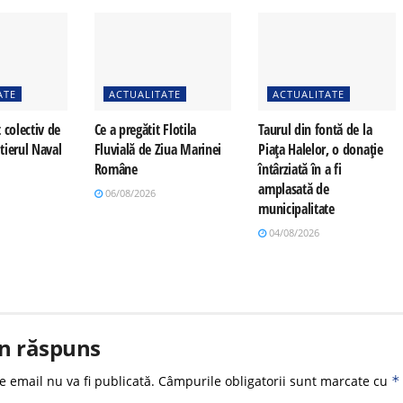
ATE
ACTUALITATE
ACTUALITATE
 colectiv de
Ce a pregătit Flotila
Taurul din fontă de la
tierul Naval
Fluvială de Ziua Marinei
Piața Halelor, o donație
Române
întârziată în a fi
amplasată de
06/08/2026
municipalitate
04/08/2026
n răspuns
e email nu va fi publicată.
Câmpurile obligatorii sunt marcate cu
*