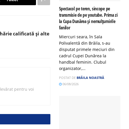
Spectacol pe teren, sincope pe
transmisie de pe youtube. Prima zi
la Cupa Dunărea și nemulțumirile
fanilor
ărie calificată și alte
Miercuri seara, în Sala
Polivalentă din Brăila, s-au
disputat primele meciuri din
cadrul Cupei Dunărea la
handbal feminin. Clubul
organizator,...
POSTAT DE
BRĂILA NOASTRĂ
06/08/2026
evărat pentru voi