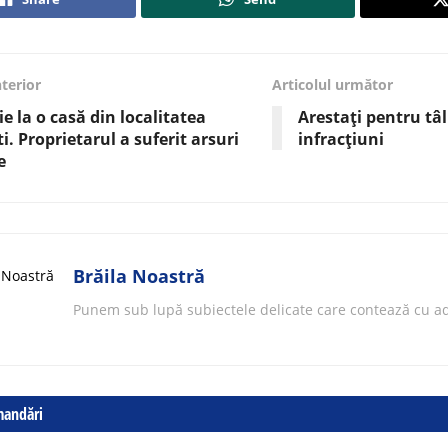
nterior
Articolul următor
ie la o casă din localitatea
Arestați pentru tâlh
ti. Proprietarul a suferit arsuri
infracțiuni
e
Brăila Noastră
Punem sub lupă subiectele delicate care contează cu ad
mandări