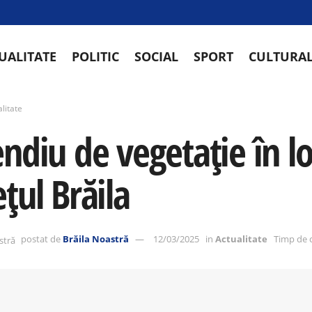
UALITATE
POLITIC
SOCIAL
SPORT
CULTURA
litate
endiu de vegetație în l
țul Brăila
postat de
Brăila Noastră
12/03/2025
in
Actualitate
Timp de c