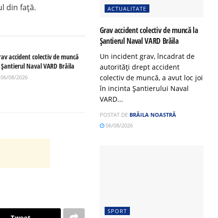
l din față.
ACTUALITATE
Grav accident colectiv de muncă la
Șantierul Naval VARD Brăila
Un incident grav, încadrat de
rav accident colectiv de muncă
a Șantierul Naval VARD Brăila
autorități drept accident
colectiv de muncă, a avut loc joi
06/08/2026
în incinta Șantierului Naval
VARD...
POSTAT DE
BRĂILA NOASTRĂ
06/08/2026
SPORT
Tweet