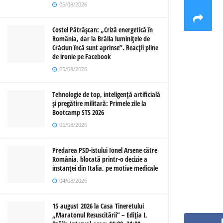
05/08/2026
Costel Pătrășcan: „Criză energetică în
România, dar la Brăila luminițele de
Crăciun încă sunt aprinse”. Reacții pline
de ironie pe Facebook
05/08/2026
Tehnologie de top, inteligență artificială
și pregătire militară: Primele zile la
Bootcamp STS 2026
05/08/2026
Predarea PSD-istului Ionel Arsene către
România, blocată printr-o decizie a
instanței din Italia, pe motive medicale
04/08/2026
15 august 2026 la Casa Tineretului
„Maratonul Resuscitării” – Ediția I,