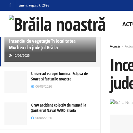
vineri, august 7, 2026
ULTIMELE
TRENDING
ACT
Incendiu de vegetație în localitatea
Acasă
Actua
Muchea din județul Brăila
12/03/2025
Inc
Universul va opri lumina: Eclipsa de
jude
Soare și facturile noastre
06/08/2026
Grav accident colectiv de muncă la
Șantierul Naval VARD Brăila
06/08/2026