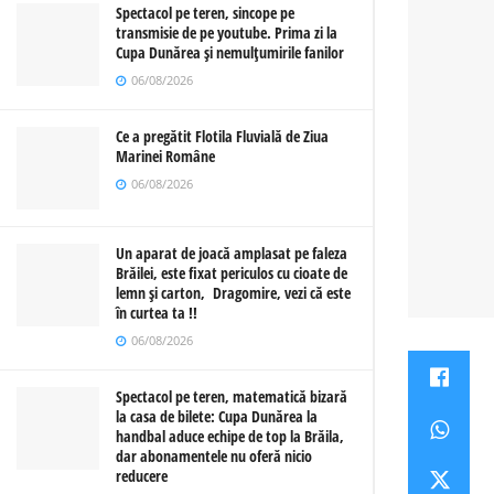
Spectacol pe teren, sincope pe
transmisie de pe youtube. Prima zi la
Cupa Dunărea și nemulțumirile fanilor
06/08/2026
Ce a pregătit Flotila Fluvială de Ziua
Marinei Române
06/08/2026
Un aparat de joacă amplasat pe faleza
Brăilei, este fixat periculos cu cioate de
lemn și carton, Dragomire, vezi că este
în curtea ta !!
06/08/2026
Spectacol pe teren, matematică bizară
la casa de bilete: Cupa Dunărea la
handbal aduce echipe de top la Brăila,
dar abonamentele nu oferă nicio
reducere