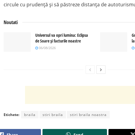
circule cu prudență și să păstreze distanța de autoturismu
Noutati
Universul va opri lumina: Eclipsa
G
de Soare și facturile noastre
l
06/08/2026
Etichete:
braila
stiri braila
stiri braila noastra
Share
Send