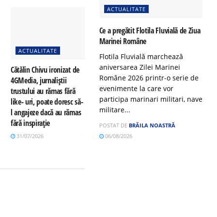
ACTUALITATE
Ce a pregătit Flotila Fluvială de Ziua
Marinei Române
ACTUALITATE
Flotila Fluvială marchează
aniversarea Zilei Marinei
Cătălin Chivu ironizat de
Române 2026 printr-o serie de
4GMedia, jurnaliștii
evenimente la care vor
trustului au rămas fără
participa marinari militari, nave
like- uri, poate doresc să-
militare...
l angajeze dacă au rămas
fără inspirație
POSTAT DE
BRĂILA NOASTRĂ
31/07/2026
06/08/2026