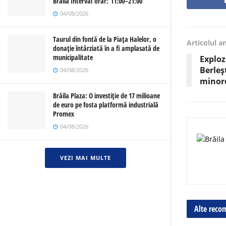
Brăila Interval orar: 11:00–21:00
04/08/2026
Taurul din fontă de la Piața Halelor, o
Articolul a
donație întârziată în a fi amplasată de
municipalitate
Exploz
Berleș
04/08/2026
minor
Brăila Plaza: O investiție de 17 milioane
de euro pe fosta platformă industrială
Promex
04/08/2026
VEZI MAI MULTE
Alte reco