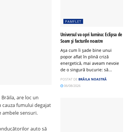
PAMFLET
Universul va opri lumina: Eclipsa de
Soare și facturile noastre
Așa cum îi șade bine unui
popor aflat în plină criză
energetică, mai aveam nevoie
de o singură bucurie: să...
POSTAT DE
BRĂILA NOASTRĂ
06/08/2026
 Brăila, are loc un
in cauza fumului degajat
 pe ambele sensuri.
onducătorilor auto să