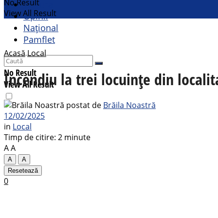
No Result
Cultural
View All Result
Opinii
Național
Pamflet
Acasă
Local
No Result
Incendiu la trei locuințe din locali
View All Result
postat de
Brăila Noastră
12/02/2025
in
Local
Timp de citire: 2 minute
A
A
A
A
Resetează
0