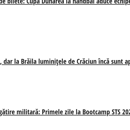
 de bilete: Cupa Dunărea la handbal aduce echip
 dar la Brăila luminițele de Crăciun încă sunt a
egătire militară: Primele zile la Bootcamp STS 20