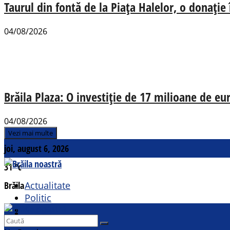
Taurul din fontă de la Piața Halelor, o donație
04/08/2026
Brăila Plaza: O investiție de 17 milioane de e
04/08/2026
Vezi mai multe
joi, august 6, 2026
31
°c
Brăila
Actualitate
Politic
Social
Contact
Sport