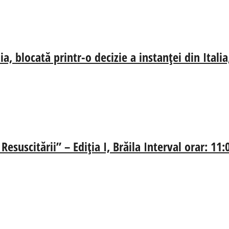
, blocată printr-o decizie a instanței din Ital
esuscitării” – Ediția I, Brăila Interval orar: 11