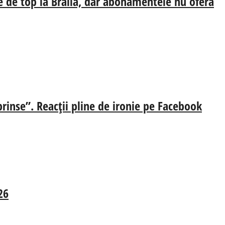
e de top la Brăila, dar abonamentele nu oferă
prinse”. Reacții pline de ironie pe Facebook
26