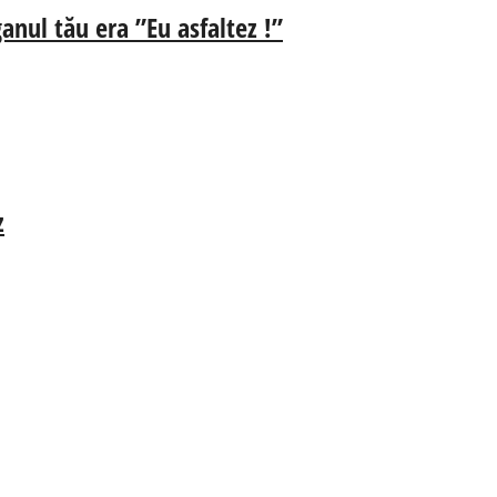
anul tău era ”Eu asfaltez !”
z