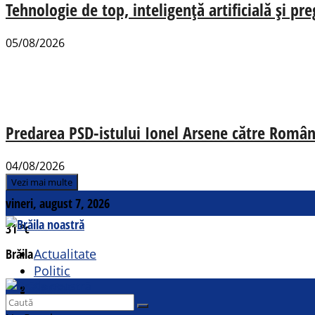
Tehnologie de top, inteligență artificială și pr
05/08/2026
Predarea PSD-istului Ionel Arsene către România
04/08/2026
Vezi mai multe
vineri, august 7, 2026
31
°c
Brăila
Actualitate
Politic
Social
Contact
Sport