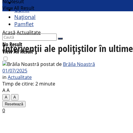
No Result
Cultural
View All Result
Opinii
Național
Pamflet
Acasă
Actualitate
No Result
Intervenții ale polițiștilor în ultim
View All Result
postat de
Brăila Noastră
01/07/2025
in
Actualitate
Timp de citire: 2 minute
A
A
A
A
Resetează
0