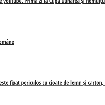
e youtube. Prima zi la Cupa Dunărea și nemulțum
 Române
ste fixat periculos cu cioate de lemn și carton,