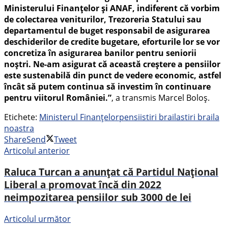
Ministerului Finanțelor și ANAF, indiferent că vorbim
de colectarea veniturilor, Trezoreria Statului sau
departamentul de buget responsabil de asigurarea
deschiderilor de credite bugetare, eforturile lor se vor
concretiza în asigurarea banilor pentru seniorii
noștri. Ne-am asigurat că această creștere a pensiilor
este sustenabilă din punct de vedere economic, astfel
încât să putem continua să investim în continuare
pentru viitorul României.”
, a transmis Marcel Boloș.
Etichete:
Ministerul Finanțelor
pensii
stiri braila
stiri braila
noastra
Share
Send
Tweet
Articolul anterior
Raluca Turcan a anunțat că Partidul Național
Liberal a promovat încă din 2022
neimpozitarea pensiilor sub 3000 de lei
Articolul următor