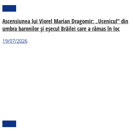
Politic
Ascensiunea lui Viorel Marian Dragomir: „Ucenicul” din
umbra baronilor și eșecul Brăilei care a rămas în loc
19/07/2026
Politic