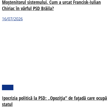
Moștenitorul sistemului. Cum a urcat Francisk-Iulian
Chiriac în vârful PSD Brăila?
16/07/2026
Politic
Ipocrizia politică la PSD: „Opoziția” de fațadă care ocupă
statul