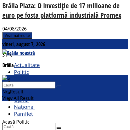
Brăila Plaza: O investiție de 17 milioane de
euro pe fosta platformă industrială Promex
04/08/2026
Vezi mai multe
vineri, august 7, 2026
31
°c
Brăila
Actualitate
Politic
Social
Contact
Sport
No Result
Cultural
View All Result
Opinii
Național
Pamflet
Acasă
Politic