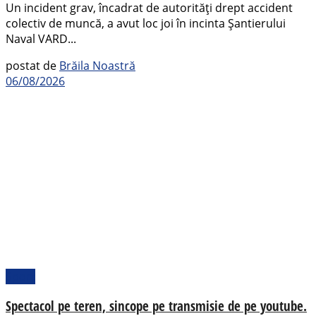
Un incident grav, încadrat de autorități drept accident
colectiv de muncă, a avut loc joi în incinta Șantierului
Naval VARD...
postat de
Brăila Noastră
06/08/2026
Sport
Spectacol pe teren, sincope pe transmisie de pe youtube.