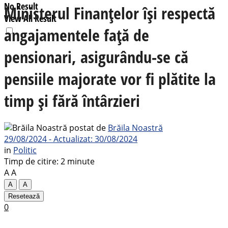
No Result
Ministerul Finanțelor își respectă
View All Result
angajamentele față de
pensionari, asigurându-se că
pensiile majorate vor fi plătite la
timp și fără întârzieri
postat de
Brăila Noastră
29/08/2024 - Actualizat: 30/08/2024
in
Politic
Timp de citire: 2 minute
A
A
A
A
Resetează
0