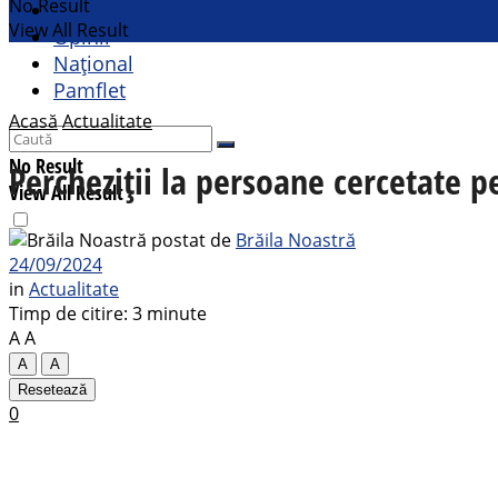
No Result
Cultural
View All Result
Opinii
Național
Pamflet
Acasă
Actualitate
No Result
Percheziții la persoane cercetate 
View All Result
postat de
Brăila Noastră
24/09/2024
in
Actualitate
Timp de citire: 3 minute
A
A
A
A
Resetează
0