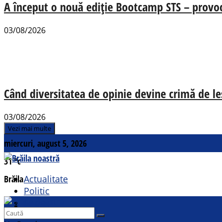
A început o nouă ediție Bootcamp STS – provocăr
03/08/2026
Când diversitatea de opinie devine crimă de le
03/08/2026
Vezi mai multe
miercuri, august 5, 2026
31
°c
Brăila
Actualitate
Politic
Social
Contact
Sport