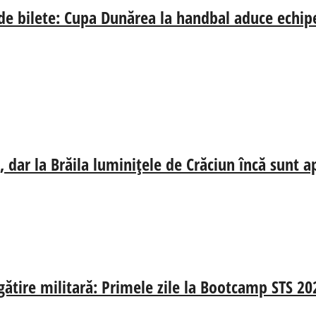
 de bilete: Cupa Dunărea la handbal aduce echip
 dar la Brăila luminițele de Crăciun încă sunt a
egătire militară: Primele zile la Bootcamp STS 20