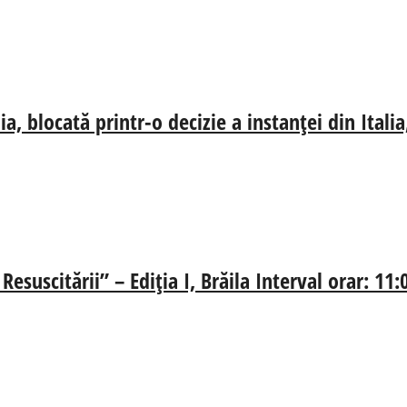
, blocată printr-o decizie a instanței din Ital
esuscitării” – Ediția I, Brăila Interval orar: 11