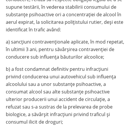
supune testării, în vederea stabilirii consumului de
substanţe psihoactive ori a concentraţiei de alcool în
aerul expirat, la solicitarea poliţistului rutier, deși este
identificat în trafic având:
a) sancțiuni contravenționale aplicate, în mod repetat,
în ultimii 3 ani, pentru săvârșirea contravenţiei de
conducere sub influența băuturilor alcoolice;
b) a fost condamnat definitiv pentru infracţiuni
privind conducerea unui autovehicul sub influența
alcoolului sau a unor substanțe psihoactive, a
consumat alcool sau alte substanțe psihoactive
ulterior producerii unui accident de circulație, a
refuzat sau s-a sustras de la prelevarea de probe
biologice, a săvârșit infracțiuni privind traficul şi
consumul ilicit de droguri;