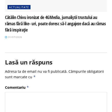
ACTUALITATE
Cătălin Chivu ironizat de 4GMedia, jurnaliștii trustului au
rămas fără like- uri, poate doresc să-l angajeze dacă au rămas
fără inspirație
31/07/2026
Lasă un răspuns
Adresa ta de email nu va fi publicată.
Câmpurile obligatorii
sunt marcate cu
*
Comentariu
*