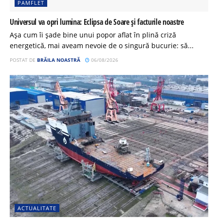
PAMFLET
Universul va opri lumina: Eclipsa de Soare și facturile noastre
Așa cum îi șade bine unui popor aflat în plină criză
energetică, mai aveam nevoie de o singură bucurie: să...
POSTAT DE
BRĂILA NOASTRĂ
06/08/2026
ACTUALITATE