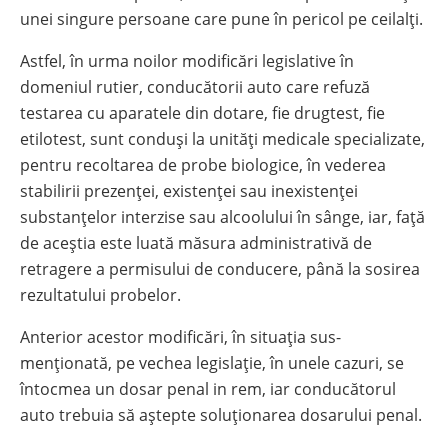
unei singure persoane care pune în pericol pe ceilalți.
Astfel, în urma noilor modificări legislative în
domeniul rutier, conducătorii auto care refuză
testarea cu aparatele din dotare, fie drugtest, fie
etilotest, sunt conduși la unități medicale specializate,
pentru recoltarea de probe biologice, în vederea
stabilirii prezenței, existenței sau inexistenței
substanțelor interzise sau alcoolului în sânge, iar, față
de aceștia este luată măsura administrativă de
retragere a permisului de conducere, până la sosirea
rezultatului probelor.
Anterior acestor modificări, în situația sus-
menționată, pe vechea legislație, în unele cazuri, se
întocmea un dosar penal in rem, iar conducătorul
auto trebuia să aștepte soluționarea dosarului penal.