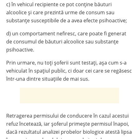
c) în vehicul recipiente ce pot conţine băuturi
alcoolice şi care prezintă urme de consum sau
substanţe susceptibile de a avea efecte psihoactive;
d) un comportament nefiresc, care poate fi generat
de consumul de băuturi alcoolice sau substanțe
psihoactive.
Prin urmare, nu toți șoferii sunt testați, așa cum s-a
vehiculat în spațiul public, ci doar cei care se regăsesc
într-una dintre situațiile de mai sus.
Retragerea permisului de conducere în cazul acestui
refuz încetează, iar șoferul primește permisul înapoi,
dacă rezultatul analizei probelor biologice atestă lipsa