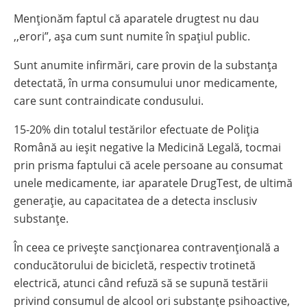
Menționăm faptul că aparatele drugtest nu dau
,,erori”, așa cum sunt numite în spațiul public.
Sunt anumite infirmări, care provin de la substanța
detectată, în urma consumului unor medicamente,
care sunt contraindicate condusului.
15-20% din totalul testărilor efectuate de Poliția
Română au ieșit negative la Medicină Legală, tocmai
prin prisma faptului că acele persoane au consumat
unele medicamente, iar aparatele DrugTest, de ultimă
generație, au capacitatea de a detecta insclusiv
substanțe.
În ceea ce privește sancționarea contravențională a
conducătorului de bicicletă, respectiv trotinetă
electrică, atunci când refuză să se supună testării
privind consumul de alcool ori substanţe psihoactive,