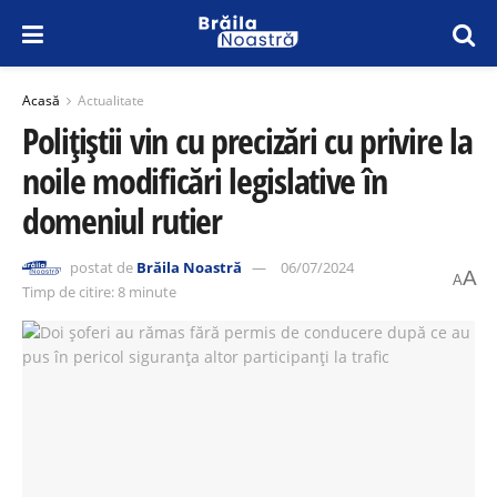
Acasă
Actualitate
Polițiștii vin cu precizări cu privire la
noile modificări legislative în
domeniul rutier
postat de
Brăila Noastră
06/07/2024
A
A
Timp de citire: 8 minute