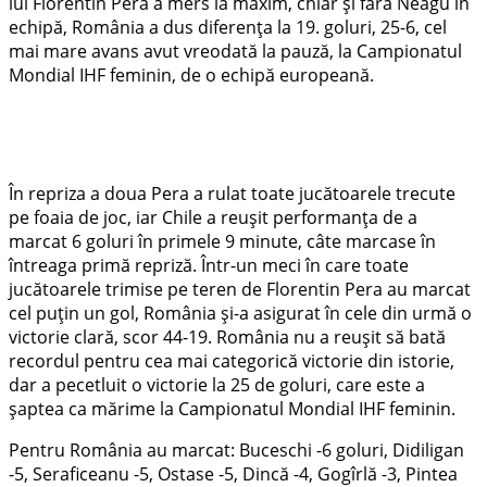
lui Florentin Pera a mers la maxim, chiar și fără Neagu în
echipă, România a dus diferența la 19. goluri, 25-6, cel
mai mare avans avut vreodată la pauză, la Campionatul
Mondial IHF feminin, de o echipă europeană.
În repriza a doua Pera a rulat toate jucătoarele trecute
pe foaia de joc, iar Chile a reușit performanța de a
marcat 6 goluri în primele 9 minute, câte marcase în
întreaga primă repriză. Într-un meci în care toate
jucătoarele trimise pe teren de Florentin Pera au marcat
cel puțin un gol, România și-a asigurat în cele din urmă o
victorie clară, scor 44-19. România nu a reușit să bată
recordul pentru cea mai categorică victorie din istorie,
dar a pecetluit o victorie la 25 de goluri, care este a
șaptea ca mărime la Campionatul Mondial IHF feminin.
Pentru România au marcat: Buceschi -6 goluri, Didiligan
-5, Seraficeanu -5, Ostase -5, Dincă -4, Gogîrlă -3, Pintea