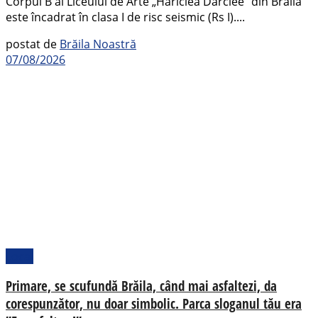
Corpul B al Liceului de Arte „Hariclea Darclee” din Brăila
este încadrat în clasa I de risc seismic (Rs I)....
postat de
Brăila Noastră
07/08/2026
Local
Primare, se scufundă Brăila, când mai asfaltezi, da
corespunzător, nu doar simbolic. Parca sloganul tău era