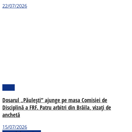
22/07/2026
Sport
Dosarul „Păulești” ajunge pe masa Comisiei de
Disciplină a FRF. Patru arbitri din Brăila, vizați de
anchetă
15/07/2026