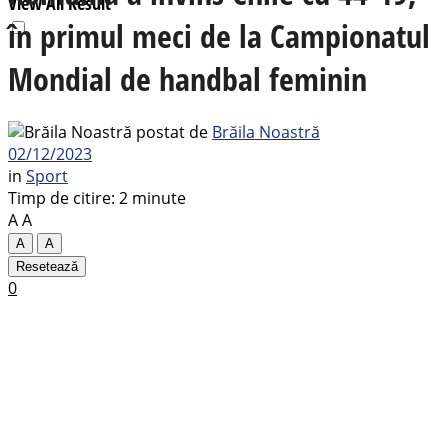
View All Result
în primul meci de la Campionatul
Mondial de handbal feminin
postat de
Brăila Noastră
02/12/2023
in
Sport
Timp de citire: 2 minute
A
A
A
A
Resetează
0