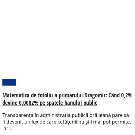
Opinii
Matematica de fotoliu a primarului Dragomir: Când 0,2%
devine 0,0002% pe spatele banului public
Transparența în administrația publică brăileană pare să
fi devenit un lux pe care cetățenii nu și-l mai pot permite,
iar...