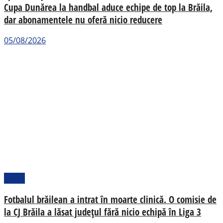
Cupa Dunărea la handbal aduce echipe de top la Brăila,
dar abonamentele nu oferă nicio reducere
05/08/2026
Sport
Fotbalul brăilean a intrat în moarte clinică. O comisie de
la CJ Brăila a lăsat județul fără nicio echipă în Liga 3