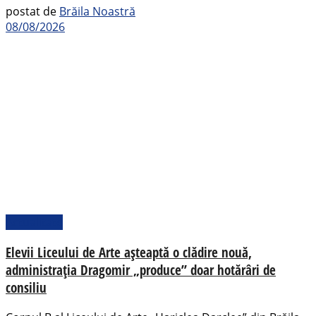
postat de
Brăila Noastră
08/08/2026
Actualitate
Elevii Liceului de Arte așteaptă o clădire nouă,
administrația Dragomir „produce” doar hotărâri de
consiliu