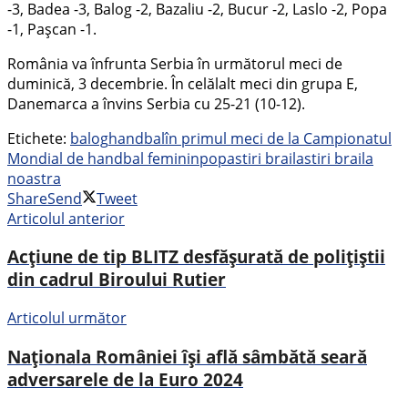
-3, Badea -3, Balog -2, Bazaliu -2, Bucur -2, Laslo -2, Popa
-1, Pașcan -1.
România va înfrunta Serbia în următorul meci de
duminică, 3 decembrie. În celălalt meci din grupa E,
Danemarca a învins Serbia cu 25-21 (10-12).
Etichete:
balog
handbal
în primul meci de la Campionatul
Mondial de handbal feminin
popa
stiri braila
stiri braila
noastra
Share
Send
Tweet
Articolul anterior
Acțiune de tip BLITZ desfășurată de polițiștii
din cadrul Biroului Rutier
Articolul următor
Naționala României își află sâmbătă seară
adversarele de la Euro 2024