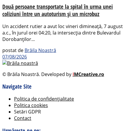
Două persoane transportate la spital în urma unei
coliziuni între un autoturism și un microbuz
Un accident rutier a avut loc vineri dimineață, 7 august
a.c., în jurul orei 04:20, la intersecția dintre Bulevardul
Dorobanților...
postat de
Brăila Noastră
07/08/2026
© Brăila Noastră. Developed by
I
MCreative.ro
Navigate Site
Politica de confidențialitate
Politica cookies
Setări GDPR
Contact
Urmărește-ne pe: