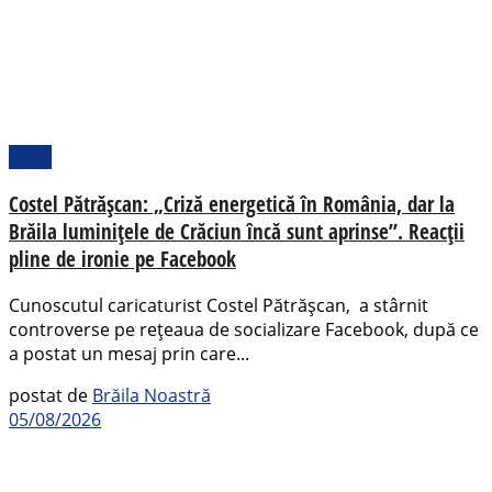
Local
Costel Pătrășcan: „Criză energetică în România, dar la
Brăila luminițele de Crăciun încă sunt aprinse”. Reacții
pline de ironie pe Facebook
Cunoscutul caricaturist Costel Pătrășcan, a stârnit
controverse pe rețeaua de socializare Facebook, după ce
a postat un mesaj prin care...
postat de
Brăila Noastră
05/08/2026