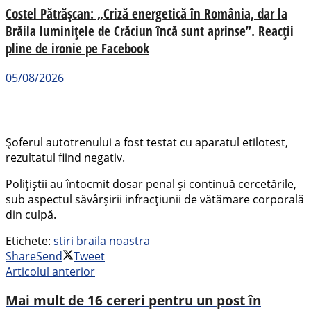
Costel Pătrășcan: „Criză energetică în România, dar la
Brăila luminițele de Crăciun încă sunt aprinse”. Reacții
pline de ironie pe Facebook
05/08/2026
Șoferul autotrenului a fost testat cu aparatul etilotest,
rezultatul fiind negativ.
Polițiștii au întocmit dosar penal și continuă cercetările,
sub aspectul săvârșirii infracțiunii de vătămare corporală
din culpă.
Etichete:
stiri braila noastra
Share
Send
Tweet
Articolul anterior
Mai mult de 16 cereri pentru un post în