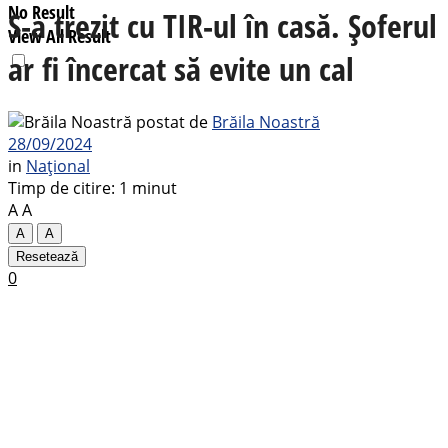
No Result
S-a trezit cu TIR-ul în casă. Șoferul
View All Result
ar fi încercat să evite un cal
postat de
Brăila Noastră
28/09/2024
in
Național
Timp de citire: 1 minut
A
A
A
A
Resetează
0