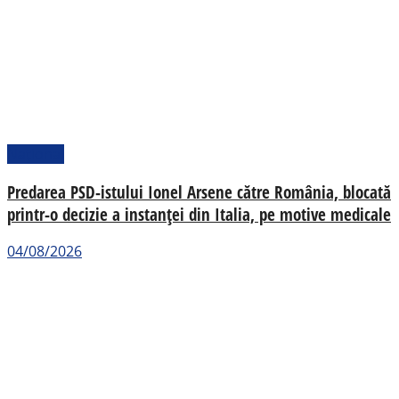
Național
Predarea PSD-istului Ionel Arsene către România, blocată
printr-o decizie a instanței din Italia, pe motive medicale
04/08/2026