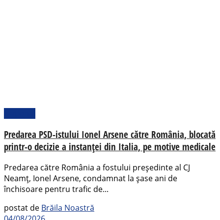
Național
Predarea PSD-istului Ionel Arsene către România, blocată
printr-o decizie a instanței din Italia, pe motive medicale
Predarea către România a fostului președinte al CJ
Neamț, Ionel Arsene, condamnat la șase ani de
închisoare pentru trafic de...
postat de
Brăila Noastră
04/08/2026