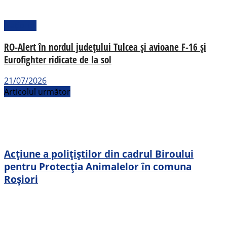
Național
RO-Alert în nordul județului Tulcea și avioane F-16 și
Eurofighter ridicate de la sol
21/07/2026
Articolul următor
Acțiune a polițiștilor din cadrul Biroului
pentru Protecția Animalelor în comuna
Roșiori