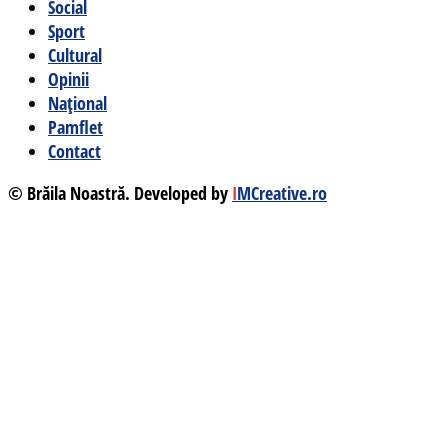
Social
Sport
Cultural
Opinii
Național
Pamflet
Contact
© Brăila Noastră. Developed by
I
MCreative.ro