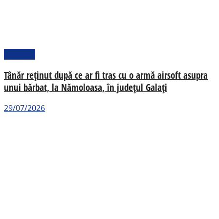
Național
Tânăr reținut după ce ar fi tras cu o armă airsoft asupra
unui bărbat, la Nămoloasa, în județul Galați
29/07/2026