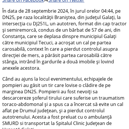
Share on Facebook
Share on Twitter
În data de 28 septembrie 2024, în jurul orelor 04:44, pe
DN25, pe raza localității Braniștea, din județul Galați, la
intersecția cu DJ251L, un autotren, format din cap tractor
și semiremorcă, condus de un bărbat de 57 de ani, din
Constanța, care se deplasa dinspre municipiul Galați
către municipiul Tecuci, a acroșat un cal pe partea
carosabilă, context în care a pierdut controlul asupra
direcției de mers, a părăsit partea carosabilă către
stânga, intrând în gardurile a două imobile și lovind
anexele acestora.
Când au ajuns la locul evenimentului, echipajele de
pompieri au găsit un tir care lovise o clădire de pe
marginea DN25. Pompierii au fost nevoiți sa
descarcereze șoferul tirului care suferise un traumatism
toraco-abdomonal și a spus ca a încercat să evite un cal
aflat pe Drumul județean, și a pierdut controlul
autotrenului. Acesta a fost preluat cu o ambulanță
SMURD si transportat la Spitalul Clinic Județean de