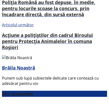
Poliția Română au fost depuse, în medie,
pentru locurile scoase la concurs, prin
încadrare directă, din sursă externă
Articolul următor
Acțiune a polițiștilor din cadrul Biroului
pentru Protecția Animalelor în comuna
Roșiori
Brăila Noastră
Punem sub lupă subiectele delicate care contează cu
adevărat pentru voi
Alte recomandări