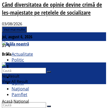
Când diversitatea de opinie devine crimă de
les-majestate pe rețelele de socializare
03/08/2026
Vezi mai multe
joi, august 6, 2026
31
°c
Brăila
Actualitate
Politic
Social
Contact
Sport
No Result
Cultural
View All Result
Opinii
Național
Pamflet
Acasă
Național