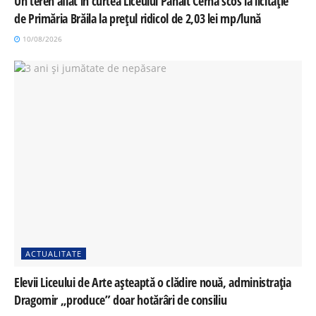
Un teren aflat în curtea Liceului Panait Cerna scos la licitație
de Primăria Brăila la prețul ridicol de 2,03 lei mp/lună
10/08/2026
ACTUALITATE
Elevii Liceului de Arte așteaptă o clădire nouă, administrația
Dragomir „produce” doar hotărâri de consiliu