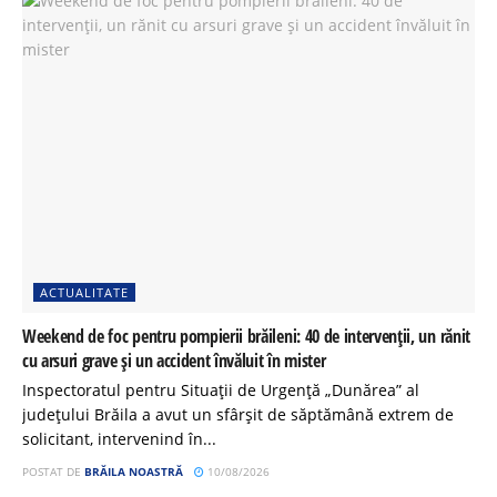
ACTUALITATE
Weekend de foc pentru pompierii brăileni: 40 de intervenții, un rănit
cu arsuri grave și un accident învăluit în mister
Inspectoratul pentru Situații de Urgență „Dunărea” al
județului Brăila a avut un sfârșit de săptămână extrem de
solicitant, intervenind în...
POSTAT DE
BRĂILA NOASTRĂ
10/08/2026