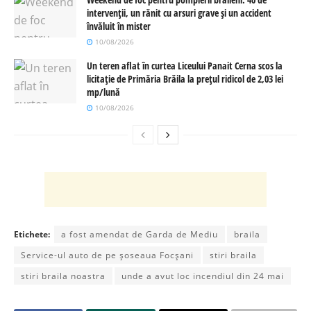
intervenții, un rănit cu arsuri grave și un accident
învăluit în mister
10/08/2026
Un teren aflat în curtea Liceului Panait Cerna scos la
licitație de Primăria Brăila la prețul ridicol de 2,03 lei
mp/lună
10/08/2026
Etichete:
a fost amendat de Garda de Mediu
braila
Service-ul auto de pe șoseaua Focșani
stiri braila
stiri braila noastra
unde a avut loc incendiul din 24 mai