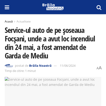
Acasă
Actualitate
Service-ul auto de pe șoseaua
Focșani, unde a avut loc incendiul
din 24 mai, a fost amendat de
Garda de Mediu
postat de
Brăila Noastră
11/06/2024
A
A
Timp de citire: 1 minut