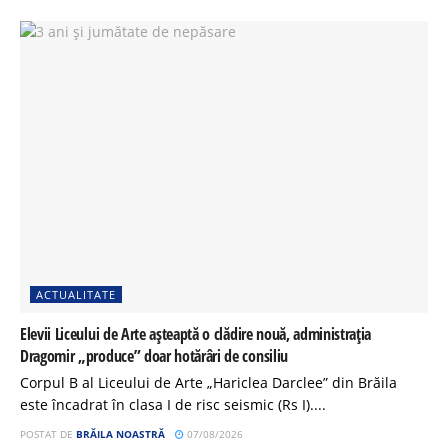
ACTUALITATE
Elevii Liceului de Arte așteaptă o clădire nouă, administrația
Dragomir „produce” doar hotărâri de consiliu
Corpul B al Liceului de Arte „Hariclea Darclee” din Brăila
este încadrat în clasa I de risc seismic (Rs I)....
POSTAT DE
BRĂILA NOASTRĂ
07/08/2026