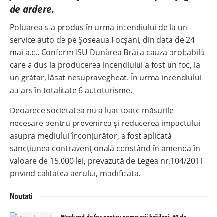
de ardere.
Poluarea s-a produs în urma incendiului de la un
service auto de pe Șoseaua Focșani, din data de 24
mai a.c.. Conform ISU Dunărea Brăila cauza probabilă
care a dus la producerea incendiului a fost un foc, la
un grătar, lăsat nesupravegheat. În urma incendiului
au ars în totalitate 6 autoturisme.
Deoarece societatea nu a luat toate măsurile
necesare pentru prevenirea și reducerea impactului
asupra mediului înconjurător, a fost aplicată
sancțiunea contravențională constând în amenda în
valoare de 15.000 lei, prevazută de Legea nr.104/2011
privind calitatea aerului, modificată.
Noutati
Weekend de foc pentru pompierii brăileni: 40 de