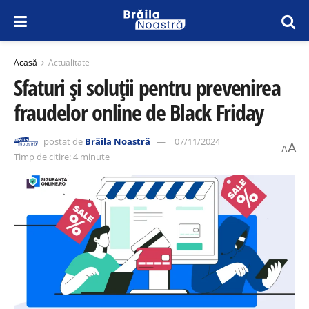
Acasă
Actualitate
Sfaturi și soluții pentru prevenirea
fraudelor online de Black Friday
postat de
Brăila Noastră
07/11/2024
A
A
Timp de citire: 4 minute