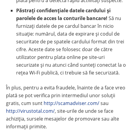
plată pentru a detecta rapid activități suspecte.
Păstrați confidențiale datele cardului și
parolele de acces la conturile bancare!
Să nu
furnizați datele de pe cardul bancar în nicio
situație: numărul, data de expirare și codul de
securitate de pe spatele cardului format din trei
cifre. Aceste date se folosesc doar de către
utilizator pentru plata online pe site-uri
securizate și nu atunci când sunteți conectat la o
rețea Wi-Fi publică, ci trebuie să fie securizată.
În plus, pentru a evita fraudele, înainte de a face vreo
plată se pot verifica prin intermediul unor soluții
gratis, cum sunt
http://scamadviser.com/
sau
http://virustotal.com/
, site-urile de unde se face
achiziția, sursele mesajelor de promovare sau alte
informații primite.