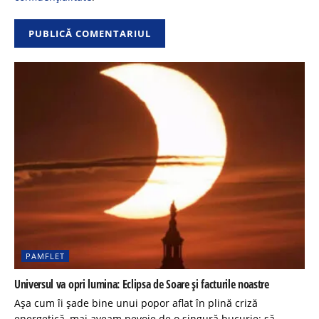
PAMFLET
Universul va opri lumina: Eclipsa de Soare și facturile noastre
Așa cum îi șade bine unui popor aflat în plină criză
energetică, mai aveam nevoie de o singură bucurie: să...