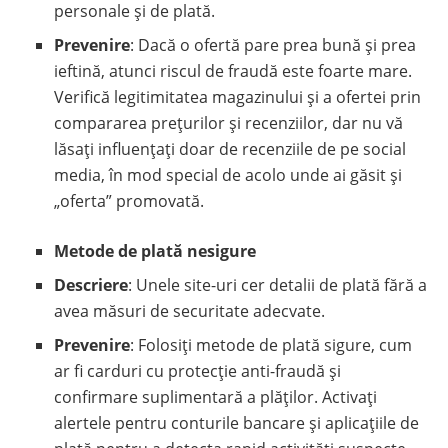
personale și de plată.
Prevenire
: Dacă o ofertă pare prea bună și prea
ieftină, atunci riscul de fraudă este foarte mare.
Verifică legitimitatea magazinului și a ofertei prin
compararea prețurilor și recenziilor, dar nu vă
lăsați influențați doar de recenziile de pe social
media, în mod special de acolo unde ai găsit și
„oferta” promovată.
Metode de plată nesigure
Descriere
: Unele site-uri cer detalii de plată fără a
avea măsuri de securitate adecvate.
Prevenire
: Folosiți metode de plată sigure, cum
ar fi carduri cu protecție anti-fraudă și
confirmare suplimentară a plăților. Activați
alertele pentru conturile bancare și aplicațiile de