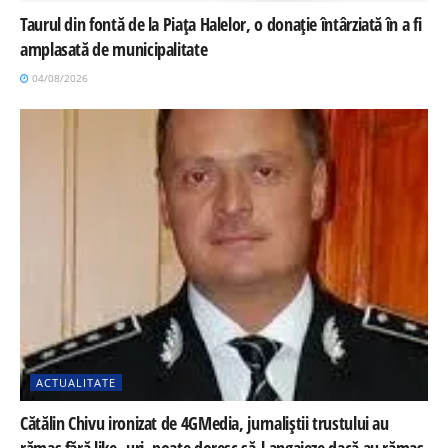
Taurul din fontă de la Piața Halelor, o donație întârziată în a fi
amplasată de municipalitate
04/08/2026
ACTUALITATE
Cătălin Chivu ironizat de 4GMedia, jurnaliștii trustului au
rămas fără like- uri, poate doresc să-l angajeze dacă au rămas