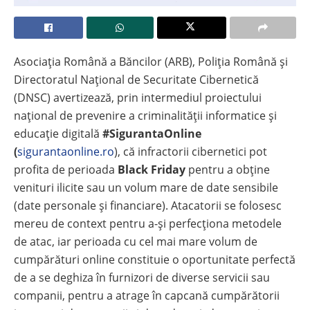
Asociația Română a Băncilor (ARB), Poliția Română și
Directoratul Național de Securitate Cibernetică
(DNSC) avertizează, prin intermediul proiectului
național de prevenire a criminalității informatice și
educație digitală
#SigurantaOnline
(
sigurantaonline.ro
), că infractorii cibernetici pot
profita de perioada
Black Friday
pentru a obține
venituri ilicite sau un volum mare de date sensibile
(date personale și financiare). Atacatorii se folosesc
mereu de context pentru a-și perfecționa metodele
de atac, iar perioada cu cel mai mare volum de
cumpărături online constituie o oportunitate perfectă
de a se deghiza în furnizori de diverse servicii sau
companii, pentru a atrage în capcană cumpărătorii