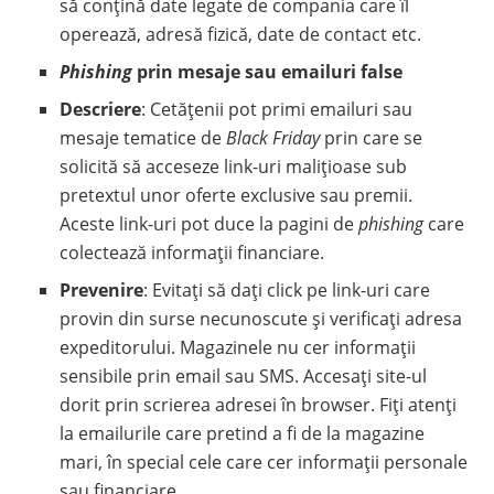
să conțină date legate de compania care îl
operează, adresă fizică, date de contact etc.
Phishing
prin mesaje sau emailuri false
Descriere
: Cetățenii pot primi emailuri sau
mesaje tematice de
Black Friday
prin care se
solicită să acceseze link-uri malițioase sub
pretextul unor oferte exclusive sau premii.
Aceste link-uri pot duce la pagini de
phishing
care
colectează informații financiare.
Prevenire
: Evitați să dați click pe link-uri care
provin din surse necunoscute și verificați adresa
expeditorului. Magazinele nu cer informații
sensibile prin email sau SMS. Accesați site-ul
dorit prin scrierea adresei în browser. Fiți atenți
la emailurile care pretind a fi de la magazine
mari, în special cele care cer informații personale
sau financiare.