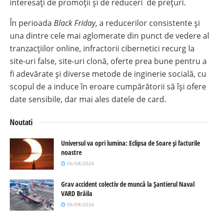
interesați de promoții și de reduceri de prețuri.
În perioada
Black Friday
, a reducerilor consistente și
una dintre cele mai aglomerate din punct de vedere al
tranzacțiilor online, infractorii cibernetici recurg la
site-uri false, site-uri clonă, oferte prea bune pentru a
fi adevărate și diverse metode de inginerie socială, cu
scopul de a induce în eroare cumpărătorii să își ofere
date sensibile, dar mai ales datele de card.
Noutati
Universul va opri lumina: Eclipsa de Soare și facturile
noastre
06/08/2026
Grav accident colectiv de muncă la Șantierul Naval
VARD Brăila
06/08/2026