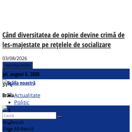
Când diversitatea de opinie devine crimă de
les-majestate pe rețelele de socializare
03/08/2026
Vezi mai multe
joi, august 6, 2026
31
°c
Brăila
Actualitate
Politic
Social
Contact
Sport
No Result
Cultural
View All Result
Opinii