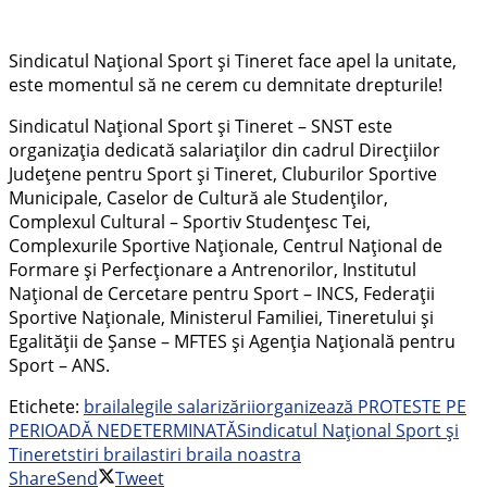
Sindicatul Național Sport și Tineret face apel la unitate,
este momentul să ne cerem cu demnitate drepturile!
Sindicatul Național Sport și Tineret – SNST este
organizația dedicată salariaților din cadrul Direcţiilor
Judeţene pentru Sport și Tineret, Cluburilor Sportive
Municipale, Caselor de Cultură ale Studenţilor,
Complexul Cultural – Sportiv Studenţesc Tei,
Complexurile Sportive Naţionale, Centrul Naţional de
Formare şi Perfecţionare a Antrenorilor, Institutul
Naţional de Cercetare pentru Sport – INCS, Federații
Sportive Naționale, Ministerul Familiei, Tineretului și
Egalității de Șanse – MFTES și Agenția Națională pentru
Sport – ANS.
Etichete:
braila
legile salarizării
organizează PROTESTE PE
PERIOADĂ NEDETERMINATĂ
Sindicatul Național Sport și
Tineret
stiri braila
stiri braila noastra
Share
Send
Tweet