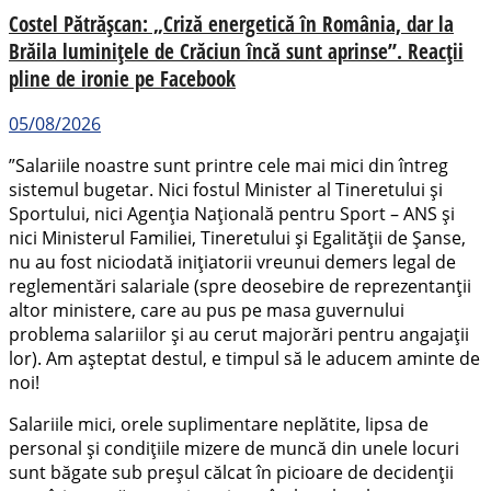
Costel Pătrășcan: „Criză energetică în România, dar la
Brăila luminițele de Crăciun încă sunt aprinse”. Reacții
pline de ironie pe Facebook
05/08/2026
”Salariile noastre sunt printre cele mai mici din întreg
sistemul bugetar. Nici fostul Minister al Tineretului și
Sportului, nici Agenția Națională pentru Sport – ANS și
nici Ministerul Familiei, Tineretului și Egalității de Șanse,
nu au fost niciodată inițiatorii vreunui demers legal de
reglementări salariale (spre deosebire de reprezentanții
altor ministere, care au pus pe masa guvernului
problema salariilor și au cerut majorări pentru angajații
lor). Am așteptat destul, e timpul să le aducem aminte de
noi!
Salariile mici, orele suplimentare neplătite, lipsa de
personal și condițiile mizere de muncă din unele locuri
sunt băgate sub preșul călcat în picioare de decidenții