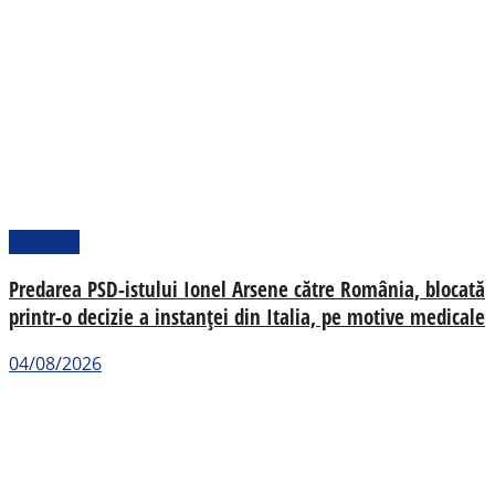
Național
Predarea PSD-istului Ionel Arsene către România, blocată
printr-o decizie a instanței din Italia, pe motive medicale
04/08/2026