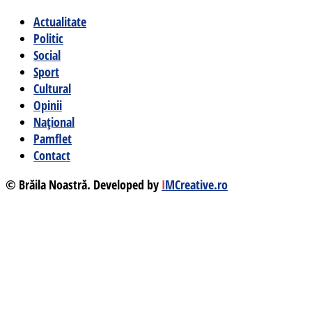
Actualitate
Politic
Social
Sport
Cultural
Opinii
Național
Pamflet
Contact
© Brăila Noastră. Developed by
I
MCreative.ro