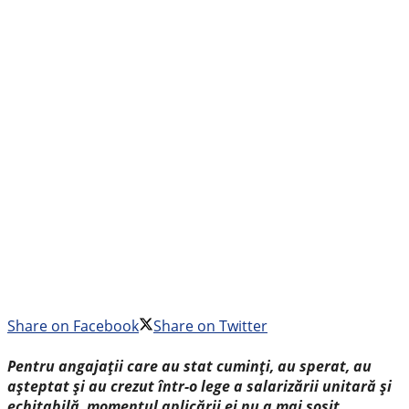
Share on Facebook
Share on Twitter
Pentru angajații care au stat cuminți, au sperat, au
așteptat și au crezut într-o lege a salarizării unitară și
echitabilă, momentul aplicării ei nu a mai sosit