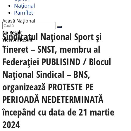
Național
Pamflet
Acasă
Național
No Result
Sindicatul Național Sport și
View All Result
Tineret – SNST, membru al
Federației PUBLISIND / Blocul
Național Sindical – BNS,
organizează PROTESTE PE
PERIOADĂ NEDETERMINATĂ
începând cu data de 21 martie
2024