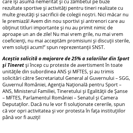
care își asumă nemeritat și cu zâmbetul pe buze
rezultate sportive și activități pentru tineri realizate cu
multe greutăți și sacrificii de colegii noștri. Nici măcar nu
le premiază! Avem din nou sportivi și antrenori care au
obținut titluri importante și nu au primit nimic de
aproape un an de zile! Nu mai vrem grile, nu mai vrem
coeficienți, nu mai acceptăm promisiuni și discuții sterile,
vrem soluții acum!” spun reprezentanții SNST.
Aceștia solicită o majorare de 25% a salariilor din Sport
și Tineret
și încep cu proteste de avertisment în toate
unitățile din subordinea ANS și MFTES, și au trimis
solicitări către Secretariatul General al Guvernului – SGG,
Guvernul României, Agenția Națională pentru Sport –
ANS, Ministerul Familiei, Tineretului și Egalității de Șanse
– MFTES, Parlamentul României – Senatul și Camera
Deputaților. Dacă nu le vor fi soluționate cererile, spun
că vor opri activitatea și vor protesta în fața instituțiilor
până vor fi auziți!