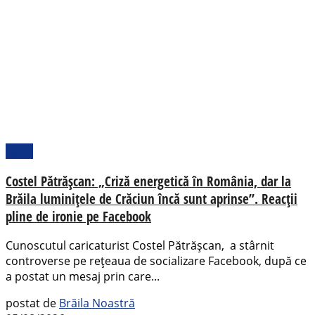
Local
Costel Pătrășcan: „Criză energetică în România, dar la
Brăila luminițele de Crăciun încă sunt aprinse”. Reacții
pline de ironie pe Facebook
Cunoscutul caricaturist Costel Pătrășcan, a stârnit
controverse pe rețeaua de socializare Facebook, după ce
a postat un mesaj prin care...
postat de
Brăila Noastră