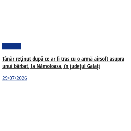
Național
Tânăr reținut după ce ar fi tras cu o armă airsoft asupra
unui bărbat, la Nămoloasa, în județul Galați
29/07/2026