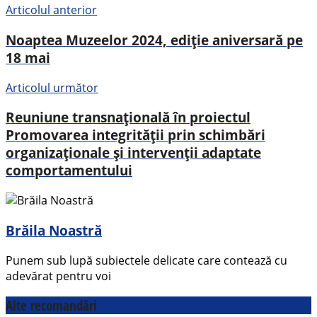
Articolul anterior
Noaptea Muzeelor 2024, ediție aniversară pe
18 mai
Articolul următor
Reuniune transnațională în proiectul
Promovarea integrității prin schimbări
organizaționale și intervenții adaptate
comportamentului
Brăila Noastră
Punem sub lupă subiectele delicate care contează cu
adevărat pentru voi
Alte recomandări