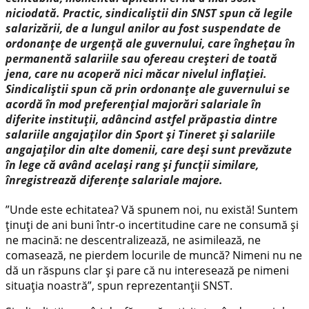
niciodată. Practic, sindicaliștii din SNST spun că legile
salarizării, de a lungul anilor au fost suspendate de
ordonanțe de urgență ale guvernului, care înghețau în
permanentă salariile sau ofereau creșteri de toată
jena, care nu acoperă nici măcar nivelul inflației.
Sindicaliștii spun că prin ordonanțe ale guvernului se
acordă în mod preferențial majorări salariale în
diferite instituții, adâncind astfel prăpastia dintre
salariile angajaților din Sport și Tineret și salariile
angajaților din alte domenii, care deși sunt prevăzute
în lege că având același rang și funcții similare,
înregistrează diferențe salariale majore.
”Unde este echitatea? Vă spunem noi, nu există! Suntem
ținuți de ani buni într-o incertitudine care ne consumă și
ne macină: ne descentralizează, ne asimilează, ne
comasează, ne pierdem locurile de muncă? Nimeni nu ne
dă un răspuns clar și pare că nu interesează pe nimeni
situația noastră”, spun reprezentanții SNST.