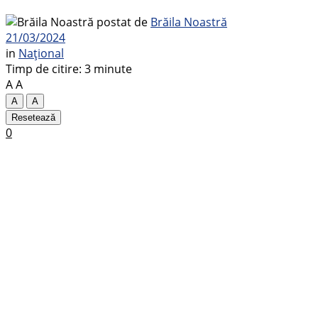
postat de
Brăila Noastră
21/03/2024
in
Național
Timp de citire: 3 minute
A
A
A
A
Resetează
0