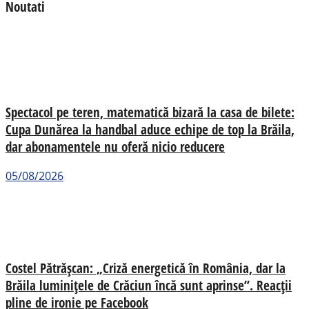
Noutati
Spectacol pe teren, matematică bizară la casa de bilete:
Cupa Dunărea la handbal aduce echipe de top la Brăila,
dar abonamentele nu oferă nicio reducere
05/08/2026
Costel Pătrășcan: „Criză energetică în România, dar la
Brăila luminițele de Crăciun încă sunt aprinse”. Reacții
pline de ironie pe Facebook