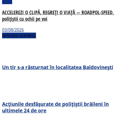
Local
ACCELEREZI O CLIPĂ, REGREȚI O VIAȚĂ — ROADPOL-SPEED,
polițiștii cu ochii pe voi
03/08/2026
Articolul următor
Un tir s-a răsturnat în localitatea Baldovinești
Acțiunile desfășurate de polițiștii brăileni în
ultimele 24 de ore