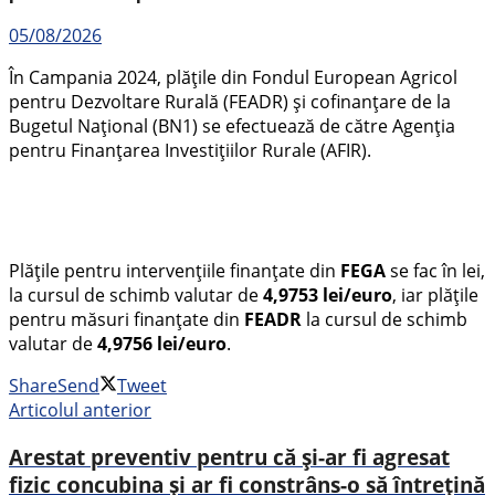
05/08/2026
În Campania 2024, plățile din Fondul European Agricol
pentru Dezvoltare Rurală (FEADR) și cofinanțare de la
Bugetul Național (BN1) se efectuează de către Agenția
pentru Finanțarea Investițiilor Rurale (AFIR).
Plăţile pentru intervențiile finanțate din
FEGA
se fac în lei,
la cursul de schimb valutar de
4,9753 lei/euro
, iar plățile
pentru măsuri finanțate din
FEADR
la cursul de schimb
valutar de
4,9756 lei/euro
.
Share
Send
Tweet
Articolul anterior
Arestat preventiv pentru că și-ar fi agresat
fizic concubina și ar fi constrâns-o să întrețină