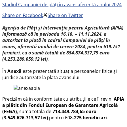
Stadiul Campaniei de plăți în avans aferentă anului 2024
Share on Facebook
Share on Twitter
Agenția de Plăți și Intervenție pentru Agricultură (APIA)
informează că în perioada 16.10. – 11.11.2024, a
autorizat la plată în cadrul Campaniei de plăți în
avans, aferentă anului de cerere 2024, pentru 619.751
fermieri, cu o sumă totală de 854.874.337,79 euro
(4.253.289.059,12 lei).
În
Anexă
este prezentată situația persoanelor fizice și
juridice autorizate la plata avansului.
Precizăm că în conformitate cu atribuțiile ce îi revin,
APIA
a plătit din Fondul European de Garantare Agricolă
(FEGA),
suma totală de
713.449.784,65 euro
(
3.549.626.713,57 lei)
pentru 608
.275 beneficiari
.