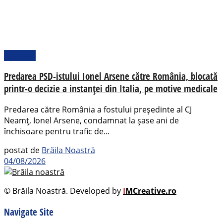
Național
Predarea PSD-istului Ionel Arsene către România, blocată
printr-o decizie a instanței din Italia, pe motive medicale
Predarea către România a fostului președinte al CJ
Neamț, Ionel Arsene, condamnat la șase ani de
închisoare pentru trafic de...
postat de
Brăila Noastră
04/08/2026
© Brăila Noastră. Developed by
I
MCreative.ro
Navigate Site