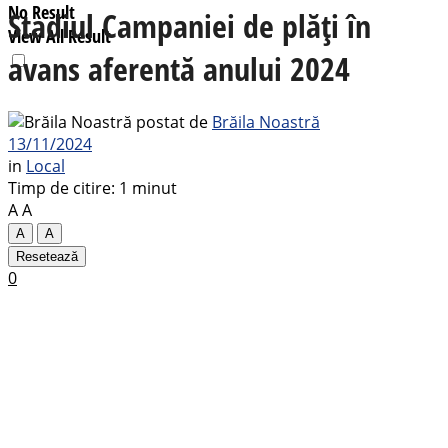
No Result
Stadiul Campaniei de plăți în
View All Result
avans aferentă anului 2024
postat de
Brăila Noastră
13/11/2024
in
Local
Timp de citire: 1 minut
A
A
A
A
Resetează
0