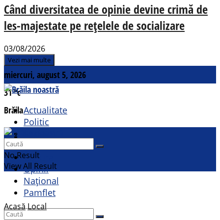
Când diversitatea de opinie devine crimă de
les-majestate pe rețelele de socializare
03/08/2026
Vezi mai multe
miercuri, august 5, 2026
31
°c
Brăila
Actualitate
Politic
Social
Contact
Sport
No Result
Cultural
View All Result
Opinii
Național
Pamflet
Acasă
Local