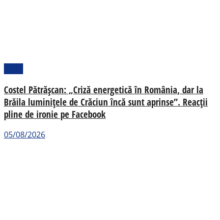
Local
Costel Pătrășcan: „Criză energetică în România, dar la
Brăila luminițele de Crăciun încă sunt aprinse”. Reacții
pline de ironie pe Facebook
05/08/2026