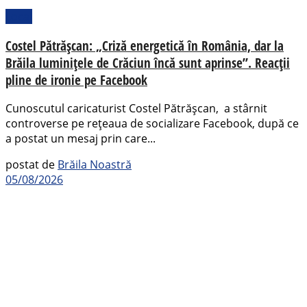
Local
Costel Pătrășcan: „Criză energetică în România, dar la
Brăila luminițele de Crăciun încă sunt aprinse”. Reacții
pline de ironie pe Facebook
Cunoscutul caricaturist Costel Pătrășcan, a stârnit
controverse pe rețeaua de socializare Facebook, după ce
a postat un mesaj prin care...
postat de
Brăila Noastră
05/08/2026