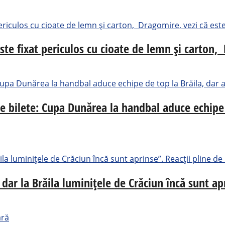
ste fixat periculos cu cioate de lemn și carton, 
de bilete: Cupa Dunărea la handbal aduce echipe
dar la Brăila luminițele de Crăciun încă sunt ap