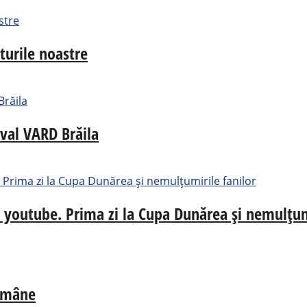
turile noastre
aval VARD Brăila
e youtube. Prima zi la Cupa Dunărea și nemulțum
Române