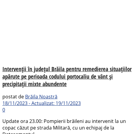
Intervenții în județul Brăila pentru remedierea situațiilor
apărute pe perioada codului portocaliu de vânt și
precipitații mixte abundente
postat de
Brăila Noastră
18/11/2023 - Actualizat: 19/11/2023
0
Update ora 23.00: Pompierii brăileni au intervenit la un
copac căzut pe strada Militară, cu un echipaj de la