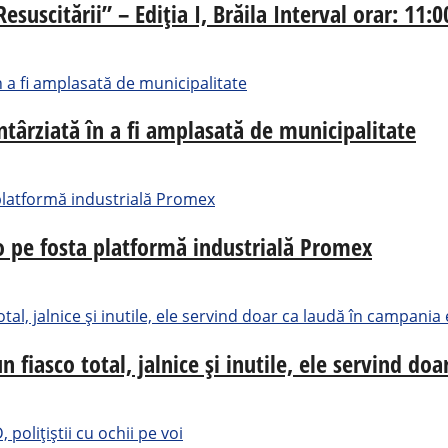
suscitării” – Ediția I, Brăila Interval orar: 11:
întârziată în a fi amplasată de municipalitate
ro pe fosta platformă industrială Promex
n fiasco total, jalnice și inutile, ele servind d