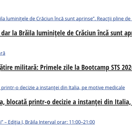
dar la Brăila luminițele de Crăciun încă sunt ap
gătire militară: Primele zile la Bootcamp STS 202
, blocată printr-o decizie a instanței din Itali