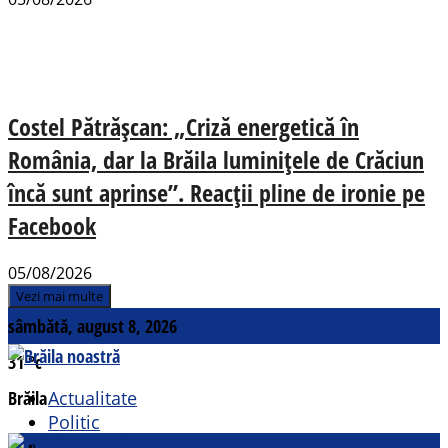
Costel Pătrășcan: „Criză energetică în
România, dar la Brăila luminițele de Crăciun
încă sunt aprinse”. Reacții pline de ironie pe
Facebook
05/08/2026
Vezi mai multe
sâmbătă, august 8, 2026
31
°c
Brăila
Actualitate
Politic
Social