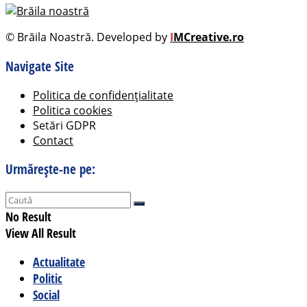
© Brăila Noastră. Developed by
I
MCreative.ro
Navigate Site
Politica de confidențialitate
Politica cookies
Setări GDPR
Contact
Urmărește-ne pe:
No Result
View All Result
Actualitate
Politic
Social