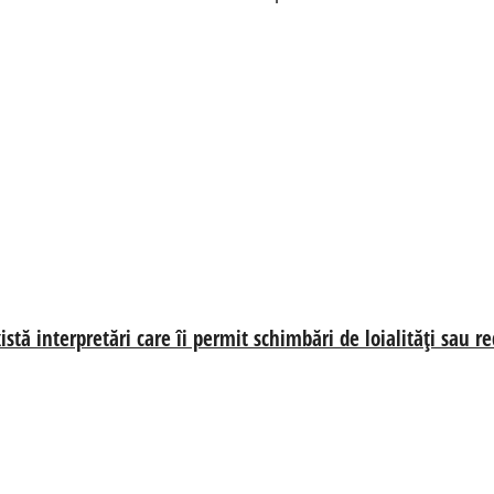
istă interpretări care îi permit schimbări de loialități sau r