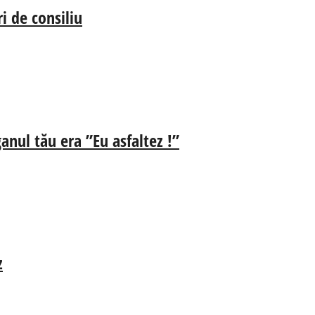
i de consiliu
anul tău era ”Eu asfaltez !”
z