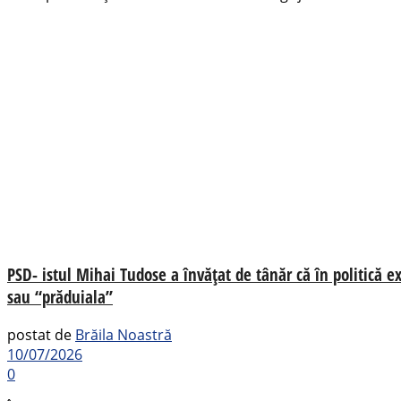
PSD- istul Mihai Tudose a învățat de tânăr că în politică ex
sau “prăduiala”
postat de
Brăila Noastră
10/07/2026
0