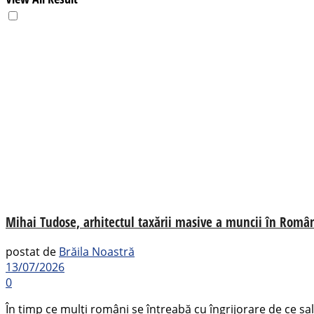
Mihai Tudose, arhitectul taxării masive a muncii în Român
postat de
Brăila Noastră
13/07/2026
0
În timp ce mulți români se întreabă cu îngrijorare de ce sal