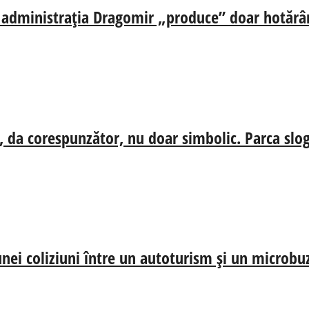
ă, administrația Dragomir „produce” doar hotărâr
, da corespunzător, nu doar simbolic. Parca slog
nei coliziuni între un autoturism și un microbu