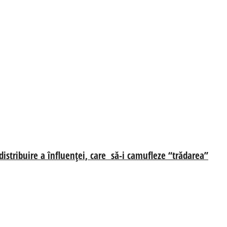
edistribuire a înfluenței, care să-i camufleze “trădarea”