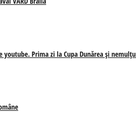
aval VARD Brăila
e youtube. Prima zi la Cupa Dunărea și nemulțum
 Române