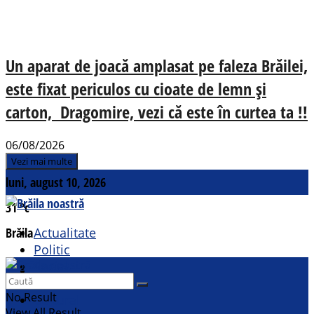
Un aparat de joacă amplasat pe faleza Brăilei,
este fixat periculos cu cioate de lemn și
carton, Dragomire, vezi că este în curtea ta !!
06/08/2026
Vezi mai multe
luni, august 10, 2026
31
°c
Brăila
Actualitate
Politic
Social
Contact
Sport
No Result
Cultural
View All Result