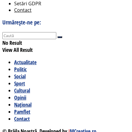
Setări GDPR
Contact
Urmărește-ne pe:
No Result
View All Result
Actualitate
Politic
Social
Sport
Cultural
Opinii
Național
Pamflet
Contact
© Brăila Noastră. Developed by
I
MCreative.ro