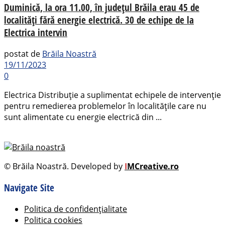
Duminică, la ora 11.00, în județul Brăila erau 45 de
localități fără energie electrică. 30 de echipe de la
Electrica intervin
postat de
Brăila Noastră
19/11/2023
0
Electrica Distribuție a suplimentat echipele de intervenție
pentru remedierea problemelor în localitățile care nu
sunt alimentate cu energie electrică din ...
© Brăila Noastră. Developed by
I
MCreative.ro
Navigate Site
Politica de confidențialitate
Politica cookies