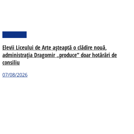
Actualitate
Elevii Liceului de Arte așteaptă o clădire nouă,
administrația Dragomir „produce” doar hotărâri de
consiliu
07/08/2026