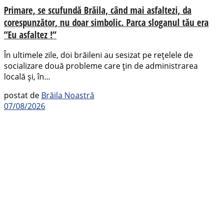
Primare, se scufundă Brăila, când mai asfaltezi, da
corespunzător, nu doar simbolic. Parca sloganul tău era
”Eu asfaltez !”
În ultimele zile, doi brăileni au sesizat pe rețelele de
socializare două probleme care țin de administrarea
locală și, în...
postat de
Brăila Noastră
07/08/2026