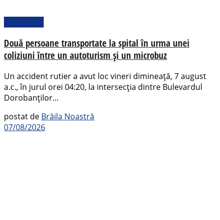
Actualitate
Două persoane transportate la spital în urma unei
coliziuni între un autoturism și un microbuz
Un accident rutier a avut loc vineri dimineață, 7 august
a.c., în jurul orei 04:20, la intersecția dintre Bulevardul
Dorobanților...
postat de
Brăila Noastră
07/08/2026