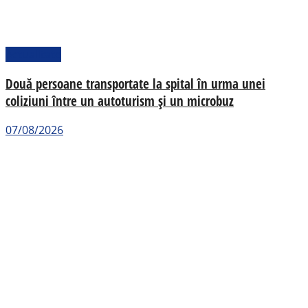
Actualitate
Două persoane transportate la spital în urma unei
coliziuni între un autoturism și un microbuz
07/08/2026