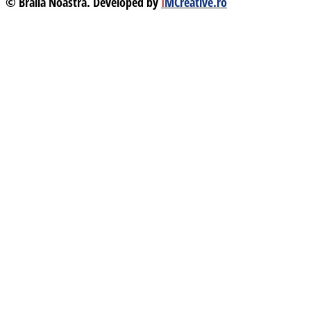
© Brăila Noastră. Developed by
I
MCreative.ro