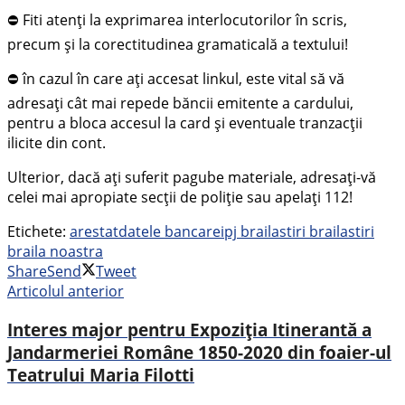
⛔ Fiti atenți la exprimarea interlocutorilor în scris,
precum și la corectitudinea gramaticală a textului!
⛔ în cazul în care ați accesat linkul, este vital să vă
adresați cât mai repede băncii emitente a cardului,
pentru a bloca accesul la card și eventuale tranzacții
ilicite din cont.
Ulterior, dacă ați suferit pagube materiale, adresați-vă
celei mai apropiate secții de poliție sau apelați 112!
Etichete:
arestat
datele bancare
ipj braila
stiri braila
stiri
braila noastra
Share
Send
Tweet
Articolul anterior
Interes major pentru Expoziția Itinerantă a
Jandarmeriei Române 1850-2020 din foaier-ul
Teatrului Maria Filotti