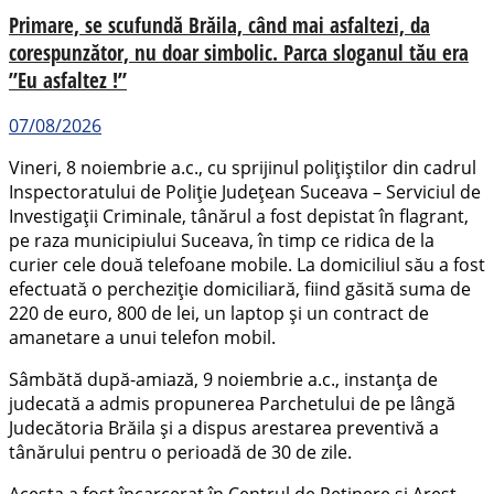
Primare, se scufundă Brăila, când mai asfaltezi, da
corespunzător, nu doar simbolic. Parca sloganul tău era
”Eu asfaltez !”
07/08/2026
Vineri, 8 noiembrie a.c., cu sprijinul polițiștilor din cadrul
Inspectoratului de Poliție Județean Suceava – Serviciul de
Investigații Criminale, tânărul a fost depistat în flagrant,
pe raza municipiului Suceava, în timp ce ridica de la
curier cele două telefoane mobile. La domiciliul său a fost
efectuată o percheziție domiciliară, fiind găsită suma de
220 de euro, 800 de lei, un laptop și un contract de
amanetare a unui telefon mobil.
Sâmbătă după-amiază, 9 noiembrie a.c., instanța de
judecată a admis propunerea Parchetului de pe lângă
Judecătoria Brăila și a dispus arestarea preventivă a
tânărului pentru o perioadă de 30 de zile.