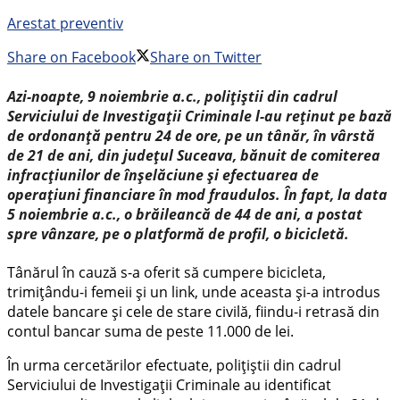
Arestat preventiv
Share on Facebook
Share on Twitter
Azi-noapte, 9 noiembrie a.c., polițiștii din cadrul
Serviciului de Investigații Criminale l-au reținut pe bază
de ordonanță pentru 24 de ore, pe un tânăr, în vârstă
de 21 de ani, din județul Suceava, bănuit de comiterea
infracțiunilor de înșelăciune și efectuarea de
operațiuni financiare în mod fraudulos. În fapt, la data
5 noiembrie a.c., o brăileancă de 44 de ani, a postat
spre vânzare, pe o platformă de profil, o bicicletă.
Tânărul în cauză s-a oferit să cumpere bicicleta,
trimițându-i femeii și un link, unde aceasta și-a introdus
datele bancare și cele de stare civilă, fiindu-i retrasă din
contul bancar suma de peste 11.000 de lei.
În urma cercetărilor efectuate, polițiștii din cadrul
Serviciului de Investigații Criminale au identificat