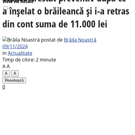
View All Result
a înșelat o brăileancă și i-a retras
din cont suma de 11.000 lei
postat de
Brăila Noastră
09/11/2024
in
Actualitate
Timp de citire: 2 minute
A
A
A
A
Resetează
0