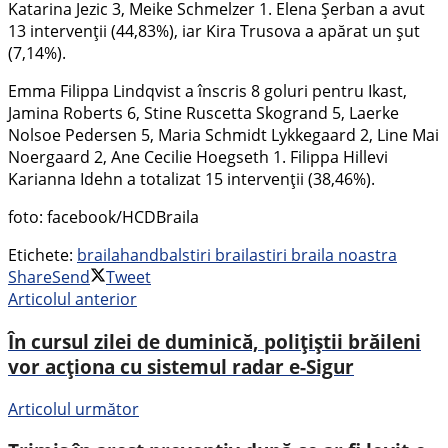
Katarina Jezic 3, Meike Schmelzer 1. Elena Şerban a avut
13 intervenții (44,83%), iar Kira Trusova a apărat un şut
(7,14%).
Emma Filippa Lindqvist a înscris 8 goluri pentru Ikast,
Jamina Roberts 6, Stine Ruscetta Skogrand 5, Laerke
Nolsoe Pedersen 5, Maria Schmidt Lykkegaard 2, Line Mai
Noergaard 2, Ane Cecilie Hoegseth 1. Filippa Hillevi
Karianna Idehn a totalizat 15 intervenții (38,46%).
foto: facebook/HCDBraila
Etichete:
braila
handbal
stiri braila
stiri braila noastra
Share
Send
Tweet
Articolul anterior
În cursul zilei de duminică, polițiștii brăileni
vor acționa cu sistemul radar e-Sigur
Articolul următor