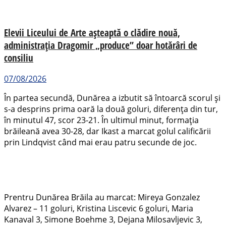
Elevii Liceului de Arte așteaptă o clădire nouă,
administrația Dragomir „produce” doar hotărâri de
consiliu
07/08/2026
În partea secundă, Dunărea a izbutit să întoarcă scorul şi
s-a desprins prima oară la două goluri, diferența din tur,
în minutul 47, scor 23-21. În ultimul minut, formația
brăileană avea 30-28, dar Ikast a marcat golul calificării
prin Lindqvist când mai erau patru secunde de joc.
Prentru Dunărea Brăila au marcat: Mireya Gonzalez
Alvarez – 11 goluri, Kristina Liscevic 6 goluri, Maria
Kanaval 3, Simone Boehme 3, Dejana Milosavljevic 3,