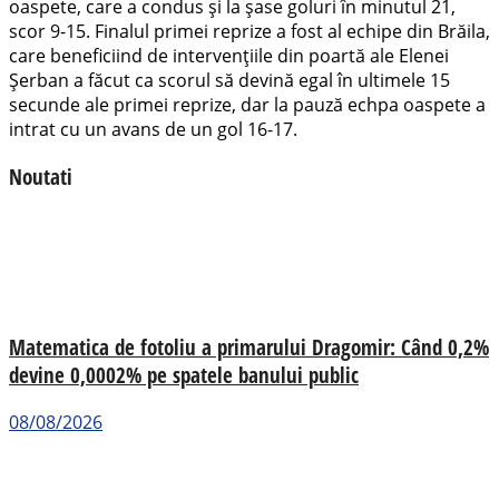
oaspete, care a condus şi la şase goluri în minutul 21,
scor 9-15. Finalul primei reprize a fost al echipe din Brăila,
care beneficiind de intervențiile din poartă ale Elenei
Șerban a făcut ca scorul să devină egal în ultimele 15
secunde ale primei reprize, dar la pauză echpa oaspete a
intrat cu un avans de un gol 16-17.
Noutati
Matematica de fotoliu a primarului Dragomir: Când 0,2%
devine 0,0002% pe spatele banului public
08/08/2026