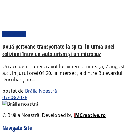
Actualitate
Două persoane transportate la spital în urma unei
coliziuni între un autoturism și un microbuz
Un accident rutier a avut loc vineri dimineață, 7 august
a.c., în jurul orei 04:20, la intersecția dintre Bulevardul
Dorobanților...
postat de
Brăila Noastră
07/08/2026
© Brăila Noastră. Developed by
I
MCreative.ro
Navigate Site