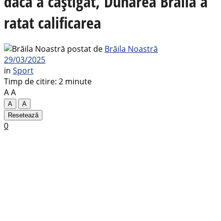
dacă a câștigat, Dunărea Brăila a
ratat calificarea
postat de
Brăila Noastră
29/03/2025
in
Sport
Timp de citire: 2 minute
A
A
A
A
Resetează
0