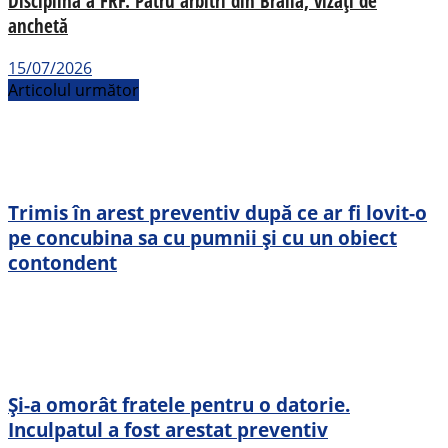
Disciplină a FRF. Patru arbitri din Brăila, vizați de
anchetă
15/07/2026
Articolul următor
Trimis în arest preventiv după ce ar fi lovit-o
pe concubina sa cu pumnii și cu un obiect
contondent
Și-a omorât fratele pentru o datorie.
Inculpatul a fost arestat preventiv