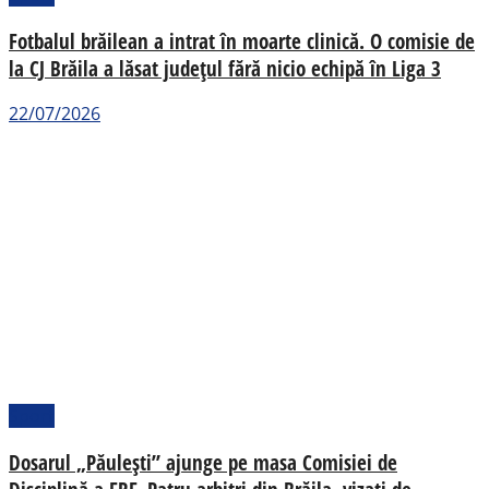
Fotbalul brăilean a intrat în moarte clinică. O comisie de
la CJ Brăila a lăsat județul fără nicio echipă în Liga 3
22/07/2026
Sport
Dosarul „Păulești” ajunge pe masa Comisiei de