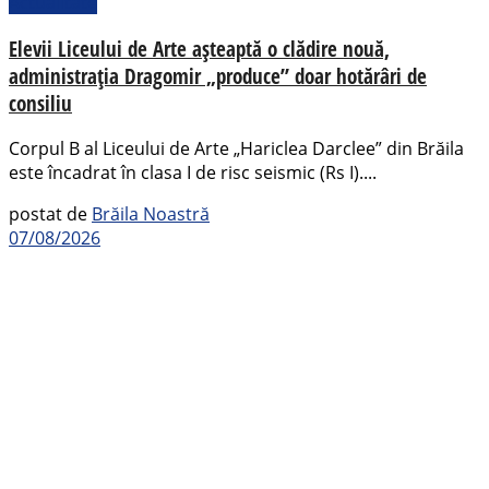
Actualitate
Elevii Liceului de Arte așteaptă o clădire nouă,
administrația Dragomir „produce” doar hotărâri de
consiliu
Corpul B al Liceului de Arte „Hariclea Darclee” din Brăila
este încadrat în clasa I de risc seismic (Rs I)....
postat de
Brăila Noastră
07/08/2026