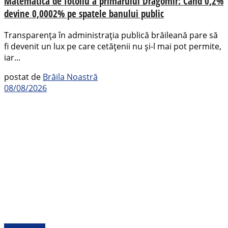
Matematica de fotoliu a primarului Dragomir: Când 0,2%
devine 0,0002% pe spatele banului public
Transparența în administrația publică brăileană pare să
fi devenit un lux pe care cetățenii nu și-l mai pot permite,
iar...
postat de
Brăila Noastră
08/08/2026