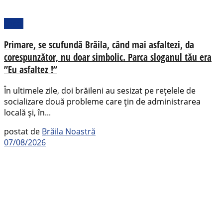
Local
Primare, se scufundă Brăila, când mai asfaltezi, da
corespunzător, nu doar simbolic. Parca sloganul tău era
”Eu asfaltez !”
În ultimele zile, doi brăileni au sesizat pe rețelele de
socializare două probleme care țin de administrarea
locală și, în...
postat de
Brăila Noastră
07/08/2026