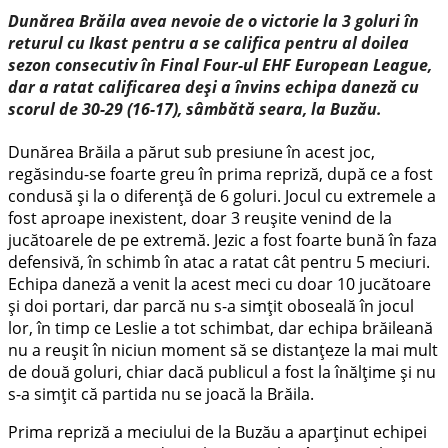
Dunărea Brăila avea nevoie de o victorie la 3 goluri în
returul cu Ikast pentru a se califica pentru al doilea
sezon consecutiv în Final Four-ul EHF European League,
dar a ratat calificarea deşi a învins echipa daneză cu
scorul de 30-29 (16-17), sâmbătă seara, la Buzău.
Dunărea Brăila a părut sub presiune în acest joc,
regăsindu-se foarte greu în prima repriză, după ce a fost
condusă și la o diferență de 6 goluri. Jocul cu extremele a
fost aproape inexistent, doar 3 reușite venind de la
jucătoarele de pe extremă. Jezic a fost foarte bună în faza
defensivă, în schimb în atac a ratat cât pentru 5 meciuri.
Echipa daneză a venit la acest meci cu doar 10 jucătoare
și doi portari, dar parcă nu s-a simțit oboseală în jocul
lor, în timp ce Leslie a tot schimbat, dar echipa brăileană
nu a reușit în niciun moment să se distanțeze la mai mult
de două goluri, chiar dacă publicul a fost la înălțime și nu
s-a simțit că partida nu se joacă la Brăila.
Prima repriză a meciului de la Buzău a aparținut echipei