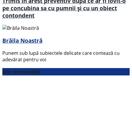
Trimis în arest preventiv după ce ar fi lovit-o
pe concubina sa cu pumnii și cu un obiect
contondent
Brăila Noastră
Punem sub lupă subiectele delicate care contează cu
adevărat pentru voi
Alte recomandări