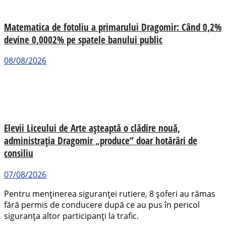
Matematica de fotoliu a primarului Dragomir: Când 0,2%
devine 0,0002% pe spatele banului public
08/08/2026
Elevii Liceului de Arte așteaptă o clădire nouă,
administrația Dragomir „produce” doar hotărâri de
consiliu
07/08/2026
Pentru menținerea siguranței rutiere, 8 șoferi au rămas
fără permis de conducere după ce au pus în pericol
siguranța altor participanți la trafic.