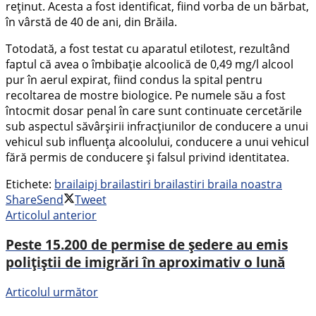
reținut. Acesta a fost identificat, fiind vorba de un bărbat,
în vârstă de 40 de ani, din Brăila.
Totodată, a fost testat cu aparatul etilotest, rezultând
faptul că avea o îmbibație alcoolică de 0,49 mg/l alcool
pur în aerul expirat, fiind condus la spital pentru
recoltarea de mostre biologice. Pe numele său a fost
întocmit dosar penal în care sunt continuate cercetările
sub aspectul săvârșirii infracțiunilor de conducere a unui
vehicul sub influența alcoolului, conducere a unui vehicul
fără permis de conducere și falsul privind identitatea.
Etichete:
braila
ipj braila
stiri braila
stiri braila noastra
Share
Send
Tweet
Articolul anterior
Peste 15.200 de permise de ședere au emis
polițiștii de imigrări în aproximativ o lună
Articolul următor