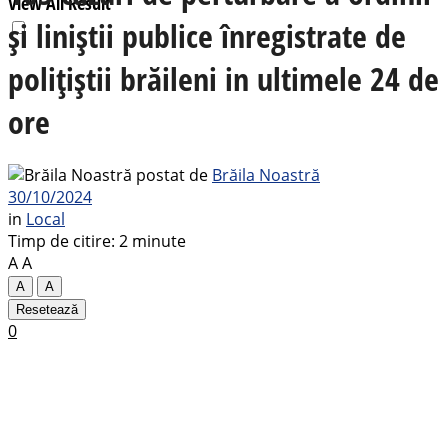
View All Result
și liniștii publice înregistrate de
polițiștii brăileni in ultimele 24 de
ore
postat de
Brăila Noastră
30/10/2024
in
Local
Timp de citire: 2 minute
A
A
A
A
Resetează
0