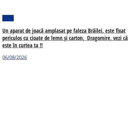
Local
Un aparat de joacă amplasat pe faleza Brăilei, este fixat
periculos cu cioate de lemn și carton, Dragomire, vezi că
este în curtea ta !!
06/08/2026