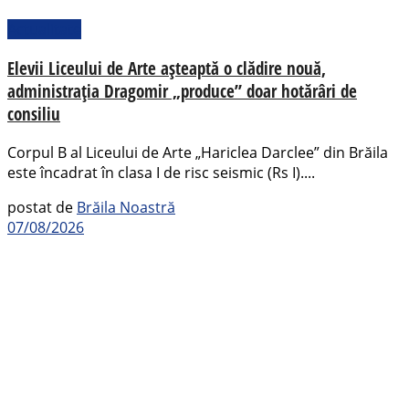
Actualitate
Elevii Liceului de Arte așteaptă o clădire nouă,
administrația Dragomir „produce” doar hotărâri de
consiliu
Corpul B al Liceului de Arte „Hariclea Darclee” din Brăila
este încadrat în clasa I de risc seismic (Rs I)....
postat de
Brăila Noastră
07/08/2026