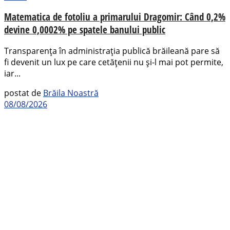
Matematica de fotoliu a primarului Dragomir: Când 0,2%
devine 0,0002% pe spatele banului public
Transparența în administrația publică brăileană pare să
fi devenit un lux pe care cetățenii nu și-l mai pot permite,
iar...
postat de
Brăila Noastră
08/08/2026