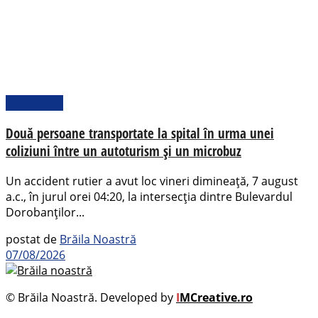
Actualitate
Două persoane transportate la spital în urma unei
coliziuni între un autoturism și un microbuz
Un accident rutier a avut loc vineri dimineață, 7 august
a.c., în jurul orei 04:20, la intersecția dintre Bulevardul
Dorobanților...
postat de
Brăila Noastră
07/08/2026
© Brăila Noastră. Developed by
I
MCreative.ro