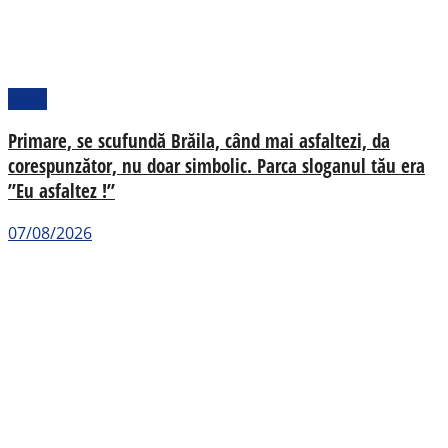
Local
Primare, se scufundă Brăila, când mai asfaltezi, da
corespunzător, nu doar simbolic. Parca sloganul tău era
”Eu asfaltez !”
07/08/2026