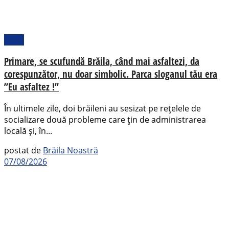
Local
Primare, se scufundă Brăila, când mai asfaltezi, da
corespunzător, nu doar simbolic. Parca sloganul tău era
”Eu asfaltez !”
În ultimele zile, doi brăileni au sesizat pe rețelele de
socializare două probleme care țin de administrarea
locală și, în...
postat de
Brăila Noastră
07/08/2026