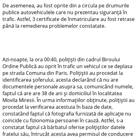
De asemenea, au fost oprite din a circula pe drumurile
publice autovehiculele care nu prezentau siguranță în
trafic. Astfel, 3 certificate de înmatriculare au fost retrase
până la remedierea problemelor constatate.
Azi-noapte, la ora 00:40, polițiști din cadrul Biroului
Ordine Publică au oprit în trafic un vehicul ce se deplasa
pe strada Comuna din Paris. Polițiștii au procedat la
identificarea șoferului, acesta declarând că nu are
documentele personale asupra sa, comunicând numele,
faptul că are are 38 de ani și domiciliul în localitatea
Movila Miresii. În urma informațiilor obținute, polițiștii au
procedat la verificarea acestuia în baza de date,
constatând faptul că fotografia furnizată de aplicație nu
coincide cu fizionomia persoanei în cauză. Astfel, s-a
constatat faptul că bărbatul oferise polițiștilor datele
fratelui său, întrucât acesta avea permisul de conducere