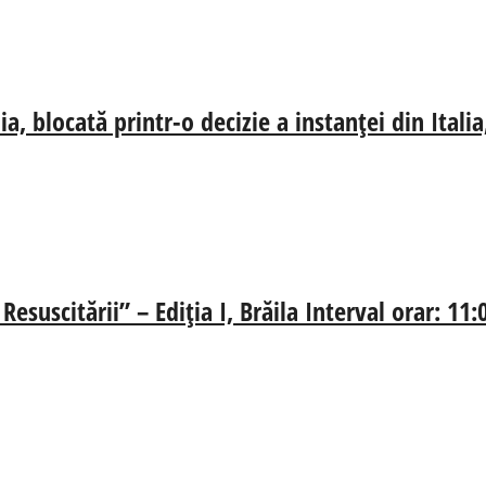
, blocată printr-o decizie a instanței din Ital
esuscitării” – Ediția I, Brăila Interval orar: 11