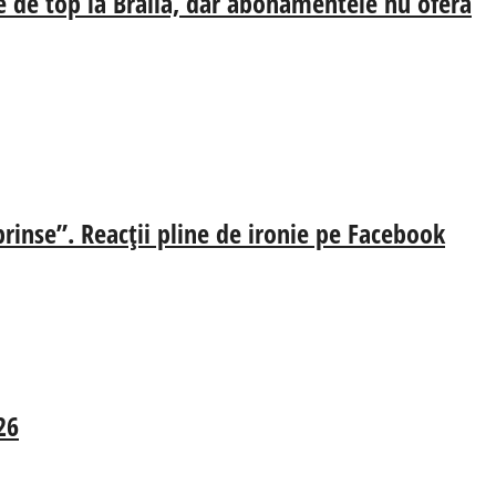
e de top la Brăila, dar abonamentele nu oferă
prinse”. Reacții pline de ironie pe Facebook
26