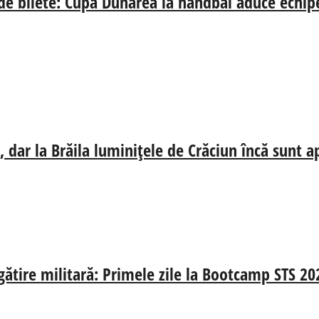
 de bilete: Cupa Dunărea la handbal aduce echip
 dar la Brăila luminițele de Crăciun încă sunt a
egătire militară: Primele zile la Bootcamp STS 20