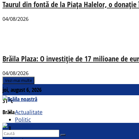
Taurul din fontă de la Piața Halelor, o donație
04/08/2026
Brăila Plaza: O investiție de 17 milioane de e
04/08/2026
Vezi mai multe
joi, august 6, 2026
31
°c
Brăila
Actualitate
Politic
Social
Contact
Sport