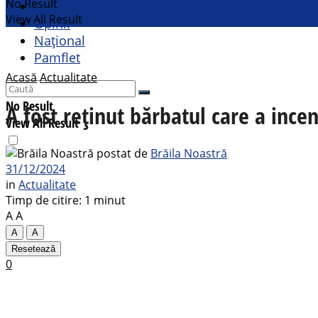
No Result
Cultural
View All Result
Opinii
Național
Pamflet
Acasă
Actualitate
No Result
A fost reținut bărbatul care a ince
View All Result
postat de
Brăila Noastră
31/12/2024
in
Actualitate
Timp de citire: 1 minut
A
A
A
A
Resetează
0