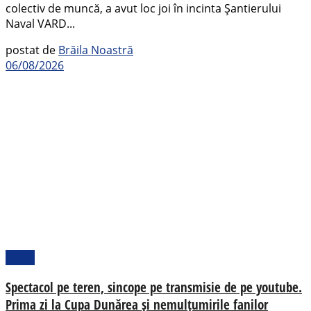
colectiv de muncă, a avut loc joi în incinta Șantierului
Naval VARD...
postat de
Brăila Noastră
06/08/2026
Sport
Spectacol pe teren, sincope pe transmisie de pe youtube.
Prima zi la Cupa Dunărea și nemulțumirile fanilor