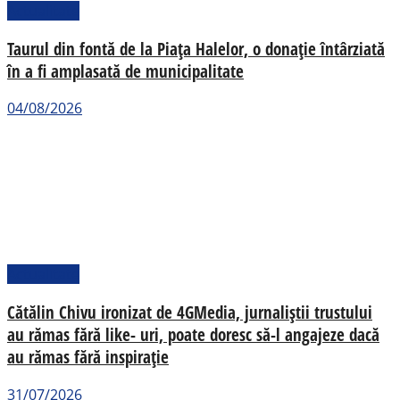
Actualitate
Taurul din fontă de la Piața Halelor, o donație întârziată
în a fi amplasată de municipalitate
04/08/2026
Actualitate
Cătălin Chivu ironizat de 4GMedia, jurnaliștii trustului
au rămas fără like- uri, poate doresc să-l angajeze dacă
au rămas fără inspirație
31/07/2026