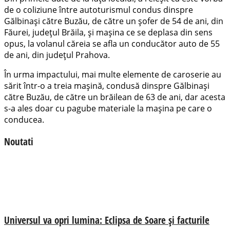
de o coliziune între autoturismul condus dinspre
Gălbinași către Buzău, de către un șofer de 54 de ani, din
Făurei, județul Brăila, și mașina ce se deplasa din sens
opus, la volanul căreia se afla un conducător auto de 55
de ani, din județul Prahova.
În urma impactului, mai multe elemente de caroserie au
sărit într-o a treia mașină, condusă dinspre Gălbinași
către Buzău, de către un brăilean de 63 de ani, dar acesta
s-a ales doar cu pagube materiale la mașina pe care o
conducea.
Noutati
Universul va opri lumina: Eclipsa de Soare și facturile