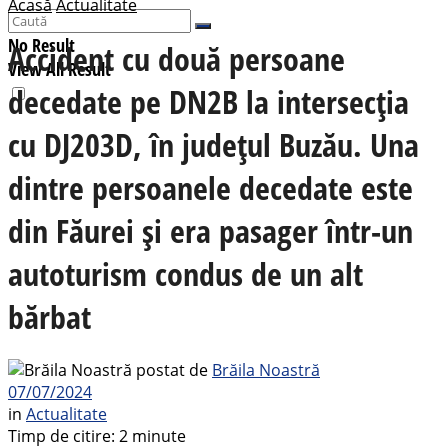
Acasă
Actualitate
No Result
Accident cu două persoane
View All Result
decedate pe DN2B la intersecția
cu DJ203D, în județul Buzău. Una
dintre persoanele decedate este
din Făurei și era pasager într-un
autoturism condus de un alt
bărbat
postat de
Brăila Noastră
07/07/2024
in
Actualitate
Timp de citire: 2 minute