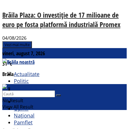
Brăila Plaza: O investiție de 17 milioane de
euro pe fosta platformă industrială Promex
04/08/2026
Vezi mai multe
vineri, august 7, 2026
31
°c
Brăila
Actualitate
Politic
Social
Contact
Sport
No Result
Cultural
View All Result
Opinii
Național
Pamflet