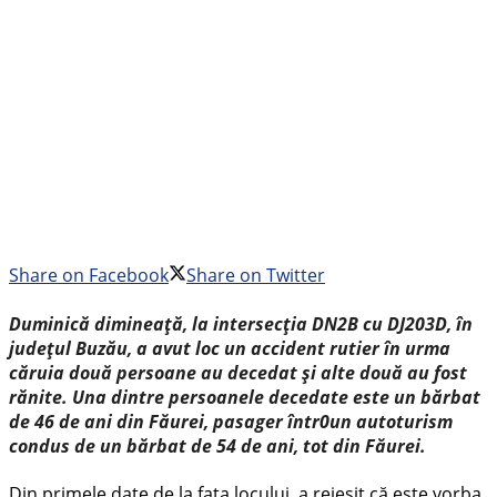
Share on Facebook
Share on Twitter
Duminică dimineață, la intersecția DN2B cu DJ203D, în
județul Buzău, a avut loc un accident rutier în urma
căruia două persoane au decedat și alte două au fost
rănite. Una dintre persoanele decedate este un bărbat
de 46 de ani din Făurei, pasager într0un autoturism
condus de un bărbat de 54 de ani, tot din Făurei.
Din primele date de la fața locului, a reieșit că este vorba