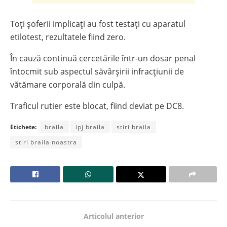
Toți șoferii implicați au fost testați cu aparatul
etilotest, rezultatele fiind zero.
În cauză continuă cercetările într-un dosar penal
întocmit sub aspectul săvârșirii infracțiunii de
vătămare corporală din culpă.
Traficul rutier este blocat, fiind deviat pe DC8.
Etichete:
braila
ipj braila
stiri braila
stiri braila noastra
Articolul anterior