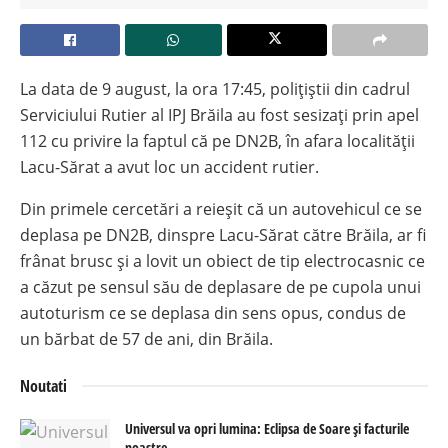
La data de 9 august, la ora 17:45, polițiștii din cadrul
Serviciului Rutier al IPJ Brăila au fost sesizați prin apel
112 cu privire la faptul că pe DN2B, în afara localității
Lacu-Sărat a avut loc un accident rutier.
Din primele cercetări a reieșit că un autovehicul ce se
deplasa pe DN2B, dinspre Lacu-Sărat către Brăila, ar fi
frânat brusc și a lovit un obiect de tip electrocasnic ce
a căzut pe sensul său de deplasare de pe cupola unui
autoturism ce se deplasa din sens opus, condus de
un bărbat de 57 de ani, din Brăila.
Noutati
Universul va opri lumina: Eclipsa de Soare și facturile
noastre