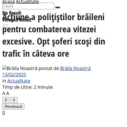
Acasă
Actualitate
No Result
Acțiune a polițiștilor brăileni
View All Result
pentru combaterea vitezei
excesive. Opt șoferi scoși din
trafic în câteva ore
postat de
Brăila Noastră
13/02/2025
in
Actualitate
Timp de citire: 2 minute
A
A
A
A
Resetează
0