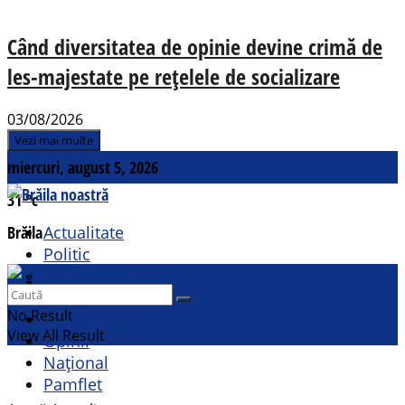
Când diversitatea de opinie devine crimă de
les-majestate pe rețelele de socializare
03/08/2026
Vezi mai multe
miercuri, august 5, 2026
31
°c
Brăila
Actualitate
Politic
Social
Contact
Sport
No Result
Cultural
View All Result
Opinii
Național
Pamflet