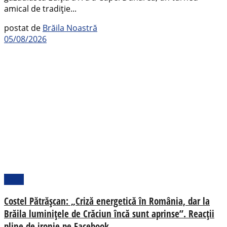
amical de tradiție...
postat de
Brăila Noastră
05/08/2026
Local
Costel Pătrășcan: „Criză energetică în România, dar la
Brăila luminițele de Crăciun încă sunt aprinse”. Reacții
pline de ironie pe Facebook