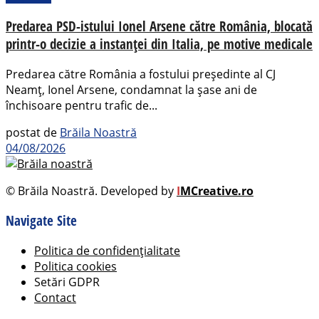
Predarea PSD-istului Ionel Arsene către România, blocată
printr-o decizie a instanței din Italia, pe motive medicale
Predarea către România a fostului președinte al CJ
Neamț, Ionel Arsene, condamnat la șase ani de
închisoare pentru trafic de...
postat de
Brăila Noastră
04/08/2026
© Brăila Noastră. Developed by
I
MCreative.ro
Navigate Site
Politica de confidențialitate
Politica cookies
Setări GDPR
Contact