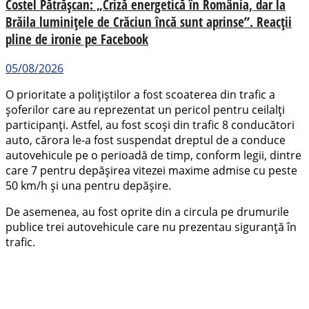
Costel Pătrășcan: „Criză energetică în România, dar la
Brăila luminițele de Crăciun încă sunt aprinse”. Reacții
pline de ironie pe Facebook
05/08/2026
O prioritate a polițiștilor a fost scoaterea din trafic a
șoferilor care au reprezentat un pericol pentru ceilalți
participanți. Astfel, au fost scoși din trafic 8 conducători
auto, cărora le-a fost suspendat dreptul de a conduce
autovehicule pe o perioadă de timp, conform legii, dintre
care 7 pentru depășirea vitezei maxime admise cu peste
50 km/h și una pentru depășire.
De asemenea, au fost oprite din a circula pe drumurile
publice trei autovehicule care nu prezentau siguranță în
trafic.