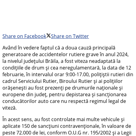
Share on Facebook
Share on Twitter
Având în vedere faptul că a doua cauză principală
generatoare de accidentelor rutiere grave în anul 2024,
la nivelul județului Brăila, a fost viteza neadaptată la
condițiile de drum și cea neregulamentară, la data de 12
februarie, în intervalul orar 9:00-17.00, poliţiştii rutieri din
cadrul Serviciului Rutier, Biroului Rutier și ai polițiilor
orășenești au fost prezenți pe drumurile naționale și
europene din județ, pentru depistarea și sancționarea
conducătorilor auto care nu respectă regimul legal de
viteză.
În acest sens, au fost controlate mai multe vehicule și
aplicate 150 de sancțiuni contravenționale, în valoare de
peste 72.000 de lei, conform O.U.G nr. 195/2002 și a Legii