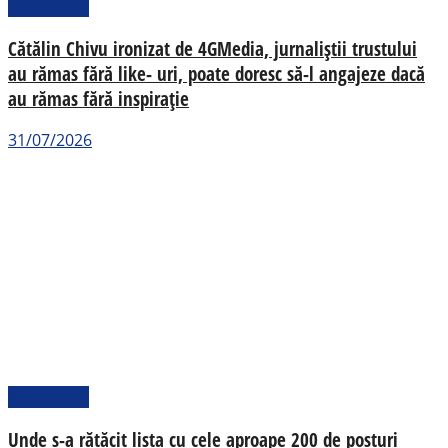
Actualitate
Cătălin Chivu ironizat de 4GMedia, jurnaliștii trustului
au rămas fără like- uri, poate doresc să-l angajeze dacă
au rămas fără inspirație
31/07/2026
Actualitate
Unde s-a rătăcit lista cu cele aproape 200 de posturi