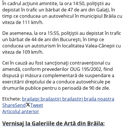
În cadrul acțiunii amintite, la ora 14:50, polițiștii au
depistat în trafic un bărbat de 47 de ani din Galați, în
timp ce conducea un autovehicul în municipiul Brăila cu
viteza de 111 km/h.
De asemenea, la ora 15:55, polițiștii au depistat în trafic
un bărbat de 44 de ani din București, în timp ce
conducea un autoturism în localitatea Valea-Cânepii cu
viteza de 109 km/h.
Cei în cauză au fost sancționați contravențional cu
amendă, conform prevederilor OUG 195/2002, fiind
dispusă și măsura complementară de suspendare a
exercitării dreptului de a conduce autovehicule pe
drumurile publice pentru o perioadă de 90 de zile.
Etichete:
braila
ipj braila
stiri braila
stiri braila noastra
Share
Send
Tweet
Articolul anterior
Vernisaj la Galeriile de Artă din Brăila: