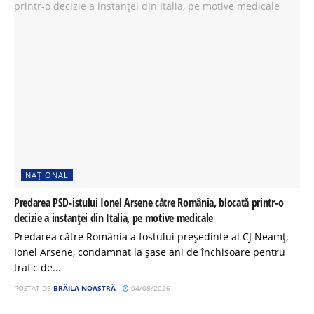
NAȚIONAL
Predarea PSD-istului Ionel Arsene către România, blocată printr-o
decizie a instanței din Italia, pe motive medicale
Predarea către România a fostului președinte al CJ Neamț,
Ionel Arsene, condamnat la șase ani de închisoare pentru
trafic de...
POSTAT DE
BRĂILA NOASTRĂ
04/08/2026