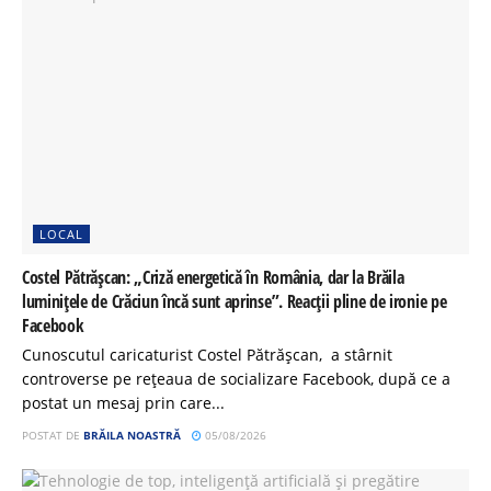
LOCAL
Costel Pătrășcan: „Criză energetică în România, dar la Brăila
luminițele de Crăciun încă sunt aprinse”. Reacții pline de ironie pe
Facebook
Cunoscutul caricaturist Costel Pătrășcan, a stârnit
controverse pe rețeaua de socializare Facebook, după ce a
postat un mesaj prin care...
POSTAT DE
BRĂILA NOASTRĂ
05/08/2026