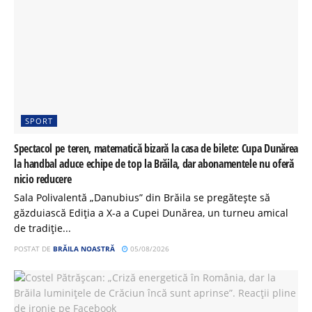
SPORT
Spectacol pe teren, matematică bizară la casa de bilete: Cupa Dunărea
la handbal aduce echipe de top la Brăila, dar abonamentele nu oferă
nicio reducere
Sala Polivalentă „Danubius” din Brăila se pregătește să
găzduiască Ediția a X-a a Cupei Dunărea, un turneu amical
de tradiție...
POSTAT DE
BRĂILA NOASTRĂ
05/08/2026