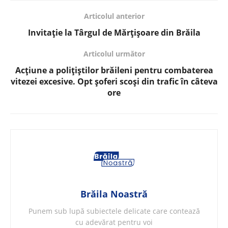
Articolul anterior
Invitație la Târgul de Mărțișoare din Brăila
Articolul următor
Acțiune a polițiștilor brăileni pentru combaterea
vitezei excesive. Opt șoferi scoși din trafic în câteva
ore
Brăila Noastră
Punem sub lupă subiectele delicate care contează
cu adevărat pentru voi