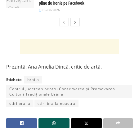
pline de ironie pe Facebook
05/08/2026
Prezintă: Ana Amelia Dincă, critic de artă.
Etichete:
braila
Centrul Județean pentru Conservarea şi Promovarea
Culturii Tradiționale Brăila
stiri braila
stiri braila noastra