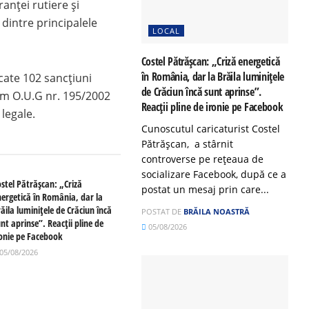
anței rutiere și
dintre principalele
LOCAL
Costel Pătrășcan: „Criză energetică
în România, dar la Brăila luminițele
icate 102 sancțiuni
de Crăciun încă sunt aprinse”.
orm O.U.G nr. 195/2002
Reacții pline de ironie pe Facebook
 legale.
Cunoscutul caricaturist Costel
Pătrășcan, a stârnit
controverse pe rețeaua de
socializare Facebook, după ce a
ostel Pătrășcan: „Criză
postat un mesaj prin care...
nergetică în România, dar la
ăila luminițele de Crăciun încă
POSTAT DE
BRĂILA NOASTRĂ
nt aprinse”. Reacții pline de
05/08/2026
ronie pe Facebook
05/08/2026