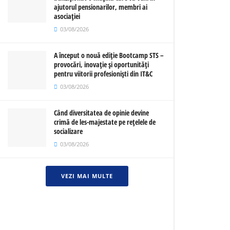
ajutorul pensionarilor, membri ai
asociației
03/08/2026
A început o nouă ediție Bootcamp STS –
provocări, inovație și oportunități
pentru viitorii profesioniști din IT&C
03/08/2026
Când diversitatea de opinie devine
crimă de les-majestate pe rețelele de
socializare
03/08/2026
VEZI MAI MULTE