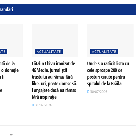
mandări
ATE
ACTUALITATE
ACTUALITATE
ntă de la
Cătălin Chivu ironizat de
Unde s-a rătăcit lista cu
, o donație
4GMedia, jurnaliștii
cele aproape 200 de
 fi
trustului au rămas fără
posturi cerute pentru
e
like- uri, poate doresc să-
spitalul de la Brăila
te
l angajeze dacă au rămas
30/07/2026
fără inspirație
31/07/2026