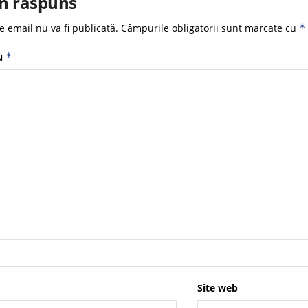
n răspuns
e email nu va fi publicată.
Câmpurile obligatorii sunt marcate cu
*
u
*
Site web