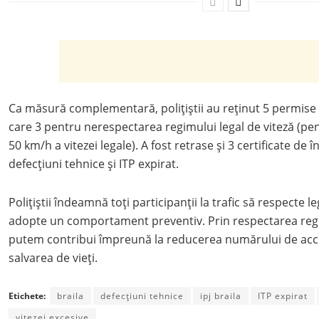
Ca măsură complementară, polițiștii au reținut 5 permise
care 3 pentru nerespectarea regimului legal de viteză (pe
50 km/h a vitezei legale). A fost retrase și 3 certificate de
defecțiuni tehnice și ITP expirat.
Polițiștii îndeamnă toți participanții la trafic să respecte leg
adopte un comportament preventiv. Prin respectarea regul
putem contribui împreună la reducerea numărului de acci
salvarea de vieți.
Etichete:
braila
defecțiuni tehnice
ipj braila
ITP expirat
vitezei excesive