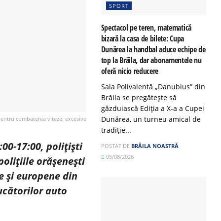
SPORT
Spectacol pe teren, matematică
bizară la casa de bilete: Cupa
Dunărea la handbal aduce echipe de
top la Brăila, dar abonamentele nu
oferă nicio reducere
Sala Polivalentă „Danubius” din
Brăila se pregătește să
găzduiască Ediția a X-a a Cupei
Dunărea, un turneu amical de
entru combaterea vitezei excesive
tradiție...
:00-17:00, polițiști
POSTAT DE
BRĂILA NOASTRĂ
05/08/2026
polițiile orășenești
e și europene din
ucătorilor auto