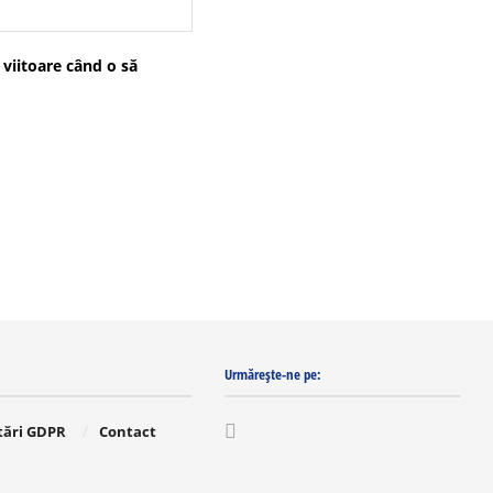
 viitoare când o să
Urmărește-ne pe:
tări GDPR
Contact