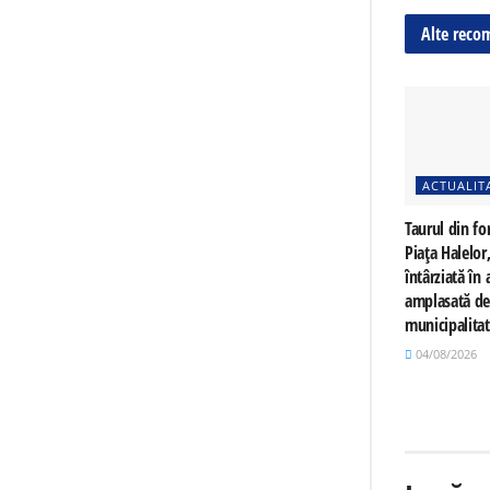
Alte reco
ACTUALIT
Taurul din fo
Piața Halelor
întârziată în a
amplasată d
municipalita
04/08/2026