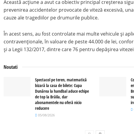
Această acțiune a avut ca obiectiv principal creșterea sigur
prevenirea accidentelor provocate de viteză excesivă, una 
cauze ale tragediilor pe drumurile publice.
În acest sens, au fost controlate mai multe vehicule și apl
contravenționale, în valoare de peste 44.000 de lei, conf
și a Legii 132/2017, dintre care 76 pentru depășirea vitezei
Noutati
Spectacol pe teren, matematică
C
bizară la casa de bilete: Cupa
e
Dunărea la handbal aduce echipe
Br
de top la Brăila, dar
su
abonamentele nu oferă nicio
i
reducere
05/08/2026