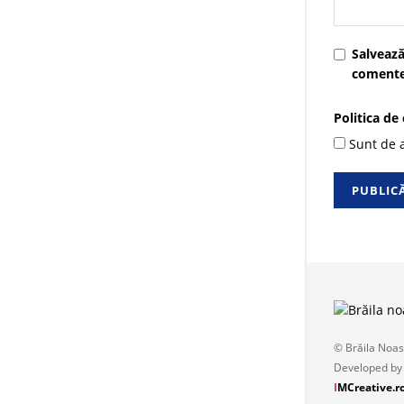
Salvează
comente
Politica de
Sunt de a
© Brăila Noas
Developed by
I
MCreative.r