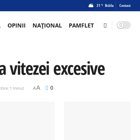
31
Brăila
Contact
°C
L
OPINII
NAȚIONAL
PAMFLET
 vitezei excesive
A
0
itire: 1 minut
A