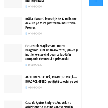
municipalitate
04/08/2026
Brăila Plaza: O investiție de 17 milioane
de euro pe fosta platformă industrială
Promex
04/08/2026
Futuristele stații smart, marca
Dragomir, sunt un fiasco total, jalnice și
inutile, ele servind doar ca laudă în
campania electorală a primarului
04/08/2026
ACCELEREZI O CLIPĂ, REGREȚI O VIAȚĂ —
ROADPOL-SPEED, polițiștii cu ochii pe voi
03/08/2026
Casa de Ajutor Reciproc Ana Aslan a
achiziționat o mașină care va veni în