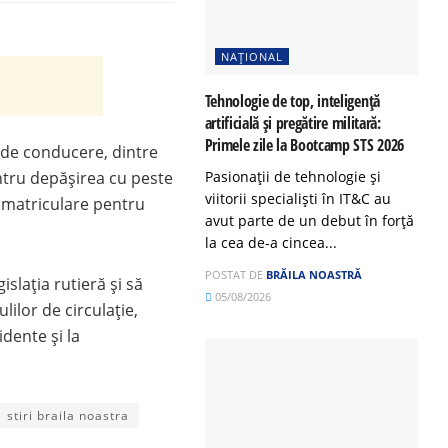
NAȚIONAL
Tehnologie de top, inteligență
artificială și pregătire militară:
Primele zile la Bootcamp STS 2026
 de conducere, dintre
Pasionații de tehnologie și
ntru depășirea cu peste
viitorii specialiști în IT&C au
 înmatriculare pentru
avut parte de un debut în forță
la cea de-a cincea...
POSTAT DE
BRĂILA NOASTRĂ
islația rutieră și să
05/08/2026
ilor de circulație,
dente și la
stiri braila noastra