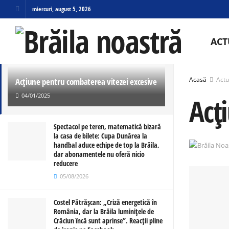
miercuri, august 5, 2026
ULTIMELE
TRENDING
ACT
Acasă
Actu
Acțiune pentru combaterea vitezei excesive
04/01/2025
Acț
Spectacol pe teren, matematică bizară
la casa de bilete: Cupa Dunărea la
handbal aduce echipe de top la Brăila,
dar abonamentele nu oferă nicio
reducere
05/08/2026
Costel Pătrășcan: „Criză energetică în
România, dar la Brăila luminițele de
Crăciun încă sunt aprinse”. Reacții pline