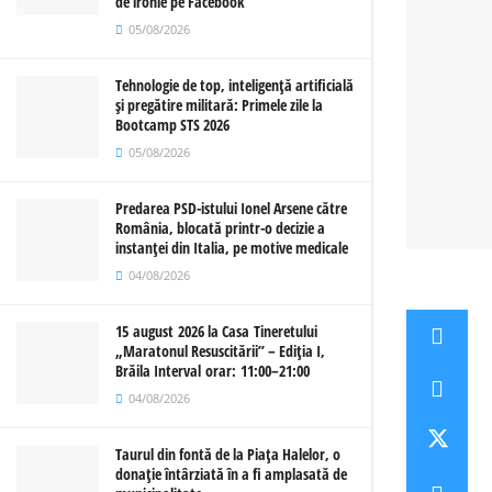
de ironie pe Facebook
05/08/2026
Tehnologie de top, inteligență artificială
și pregătire militară: Primele zile la
Bootcamp STS 2026
05/08/2026
Predarea PSD-istului Ionel Arsene către
România, blocată printr-o decizie a
instanței din Italia, pe motive medicale
04/08/2026
15 august 2026 la Casa Tineretului
„Maratonul Resuscitării” – Ediția I,
Brăila Interval orar: 11:00–21:00
04/08/2026
Taurul din fontă de la Piața Halelor, o
donație întârziată în a fi amplasată de