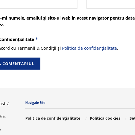
-mi numele, emailul și site-ul web în acest navigator pentru data
z.
 confidențialitate
*
cord cu Termenii & Condiții și
Politica de confidențialitate
.
Navigate Site
tră.
Politica de confidențialitate
Politica cookies
Se
o