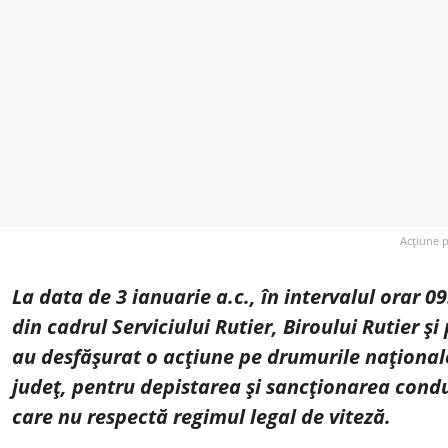
Acțiune p
La data de 3 ianuarie a.c., în intervalul orar 09
din cadrul Serviciului Rutier, Biroului Rutier și 
au desfășurat o acțiune pe drumurile național
județ, pentru depistarea și sancționarea cond
care nu respectă regimul legal de viteză.