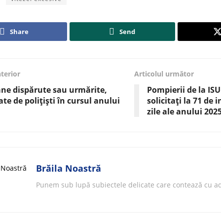
Share
Send
nterior
Articolul următor
ne dispărute sau urmărite,
Pompierii de la ISU
ate de polițiști în cursul anului
solicitați la 71 de 
zile ale anului 202
Brăila Noastră
Punem sub lupă subiectele delicate care contează cu ad