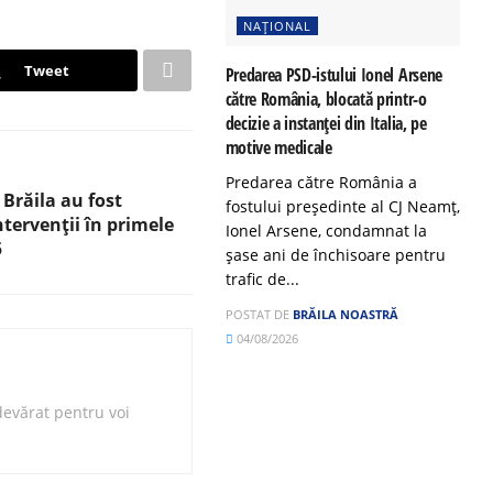
NAȚIONAL
Tweet
Predarea PSD-istului Ionel Arsene
către România, blocată printr-o
decizie a instanței din Italia, pe
motive medicale
Predarea către România a
 Brăila au fost
fostului președinte al CJ Neamț,
intervenții în primele
Ionel Arsene, condamnat la
5
șase ani de închisoare pentru
trafic de...
POSTAT DE
BRĂILA NOASTRĂ
04/08/2026
evărat pentru voi