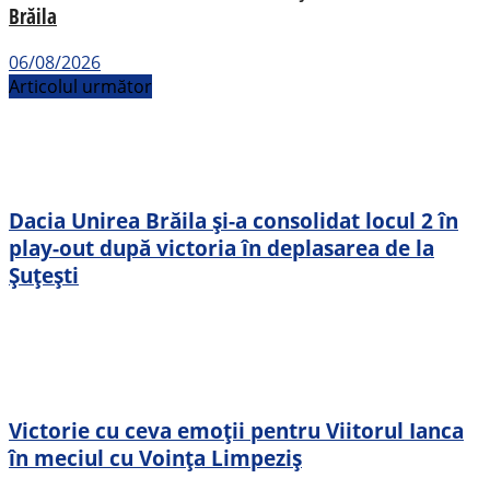
Brăila
06/08/2026
Articolul următor
Dacia Unirea Brăila și-a consolidat locul 2 în
play-out după victoria în deplasarea de la
Șuțești
Victorie cu ceva emoții pentru Viitorul Ianca
în meciul cu Voința Limpeziș