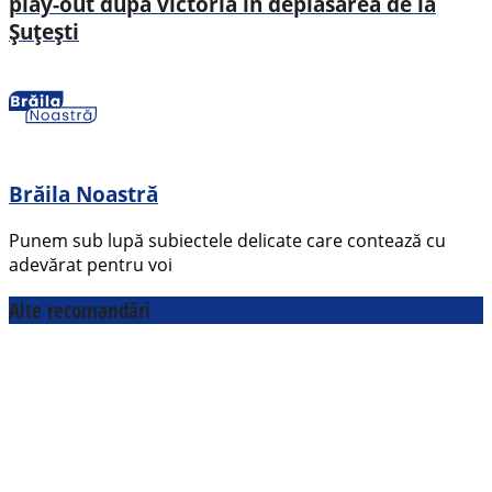
play-out după victoria în deplasarea de la
Șuțești
Brăila Noastră
Punem sub lupă subiectele delicate care contează cu
adevărat pentru voi
Alte recomandări