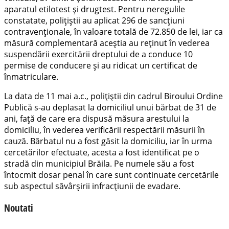
aparatul etilotest și drugtest. Pentru neregulile
constatate, polițiștii au aplicat 296 de sancțiuni
contravenționale, în valoare totală de 72.850 de lei, iar ca
măsură complementară aceștia au reținut în vederea
suspendării exercitării dreptului de a conduce 10
permise de conducere și au ridicat un certificat de
înmatriculare.
La data de 11 mai a.c., polițiștii din cadrul Biroului Ordine
Publică s-au deplasat la domiciliul unui bărbat de 31 de
ani, față de care era dispusă măsura arestului la
domiciliu, în vederea verificării respectării măsurii în
cauză. Bărbatul nu a fost găsit la domiciliu, iar în urma
cercetărilor efectuate, acesta a fost identificat pe o
stradă din municipiul Brăila. Pe numele său a fost
întocmit dosar penal în care sunt continuate cercetările
sub aspectul săvârșirii infracțiunii de evadare.
Noutati