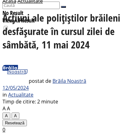
Acasă
Actualitate
No Result
Acțiuni ale polițiștilor brăileni
View All Result
desfășurate în cursul zilei de
sâmbătă, 11 mai 2024
postat de
Brăila Noastră
12/05/2024
in
Actualitate
Timp de citire: 2 minute
A
A
A
A
Resetează
0