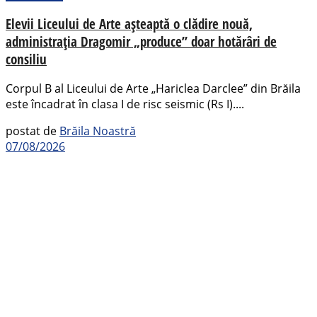
Elevii Liceului de Arte așteaptă o clădire nouă,
administrația Dragomir „produce” doar hotărâri de
consiliu
Corpul B al Liceului de Arte „Hariclea Darclee” din Brăila
este încadrat în clasa I de risc seismic (Rs I)....
postat de
Brăila Noastră
07/08/2026