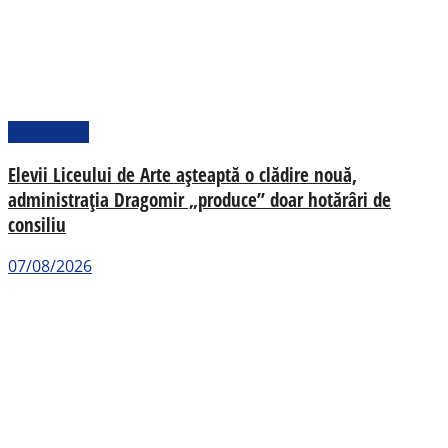
Actualitate
Elevii Liceului de Arte așteaptă o clădire nouă,
administrația Dragomir „produce” doar hotărâri de
consiliu
07/08/2026