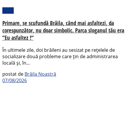
Local
Primare, se scufundă Brăila, când mai asfaltezi, da
corespunzător, nu doar simbolic. Parca sloganul tău era
”Eu asfaltez !”
În ultimele zile, doi brăileni au sesizat pe rețelele de
socializare două probleme care țin de administrarea
locală și, în...
postat de
Brăila Noastră
07/08/2026