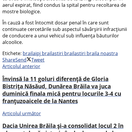
aerul expirat, fiind condus la spital pentru recoltarea de
mostre biologice.
În cauză a fost întocmit dosar penal în care sunt
continuate cercetările sub aspectul săvârșirii infracțiunii
de conducere a unui vehicul sub influența băuturilor
alcoolice.
Etichete:
braila
ipj braila
stiri braila
stiri braila noastra
Share
Send
Tweet
Articolul anterior
Învinsă la 11 goluri diferență de Gloria
Bistrița Năsăud, Dunărea Brăila va juca
duminică finala mică pentru locurile 3-4 cu
franțuzoaicele de la Nantes
Articolul următor
Dacia Unirea Brăila și-a consolidat locul 2 în