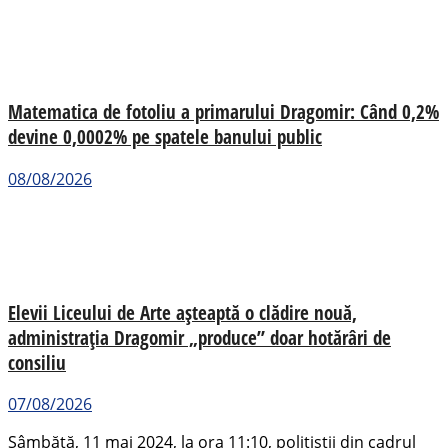
Matematica de fotoliu a primarului Dragomir: Când 0,2%
devine 0,0002% pe spatele banului public
08/08/2026
Elevii Liceului de Arte așteaptă o clădire nouă,
administrația Dragomir „produce” doar hotărâri de
consiliu
07/08/2026
Sâmbătă, 11 mai 2024, la ora 11:10, polițiștii din cadrul