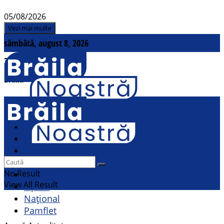
05/08/2026
Vezi mai multe
sâmbătă, august 8, 2026
31
°c
Brăila
Contact
Actualitate
Politic
Social
Sport
No Result
Cultural
View All Result
Opinii
Național
Pamflet