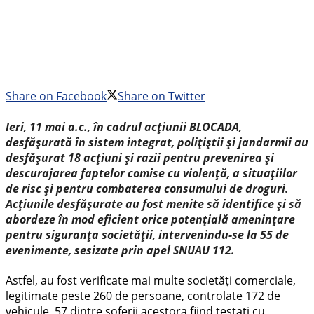
Share on Facebook
Share on Twitter
Ieri, 11 mai a.c., în cadrul acțiunii BLOCADA,
desfășurată în sistem integrat, polițiștii și jandarmii au
desfășurat 18 acțiuni și razii pentru prevenirea și
descurajarea faptelor comise cu violență, a situațiilor
de risc și pentru combaterea consumului de droguri.
Acțiunile desfășurate au fost menite să identifice și să
abordeze în mod eficient orice potențială amenințare
pentru siguranța societății, intervenindu-se la 55 de
evenimente, sesizate prin apel SNUAU 112.
Astfel, au fost verificate mai multe societăți comerciale,
legitimate peste 260 de persoane, controlate 172 de
vehicule, 57 dintre șoferii acestora fiind testați cu