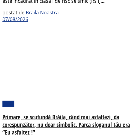
este încadrat în clasa I de risc seismic (Rs I)....
postat de
Brăila Noastră
07/08/2026
Local
Primare, se scufundă Brăila, când mai asfaltezi, da
corespunzător, nu doar simbolic. Parca sloganul tău era
”Eu asfaltez !”