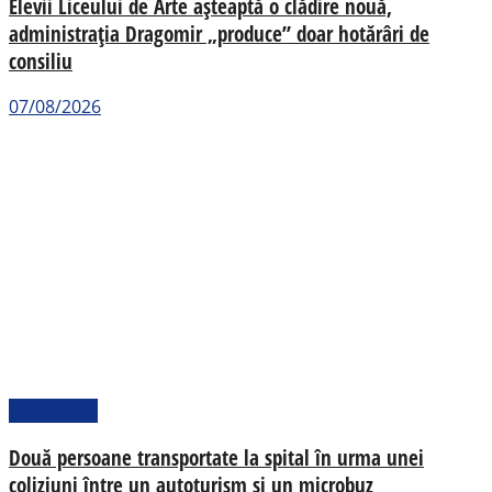
Elevii Liceului de Arte așteaptă o clădire nouă,
administrația Dragomir „produce” doar hotărâri de
consiliu
07/08/2026
Actualitate
Două persoane transportate la spital în urma unei
coliziuni între un autoturism și un microbuz