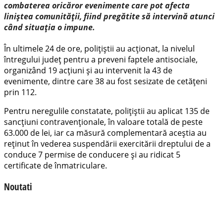
combaterea oricăror evenimente care pot afecta
liniștea comunității, fiind pregătite să intervină atunci
când situația o impune.
În ultimele 24 de ore, polițiștii au acționat, la nivelul
întregului județ pentru a preveni faptele antisociale,
organizând 19 acțiuni și au intervenit la 43 de
evenimente, dintre care 38 au fost sesizate de cetățeni
prin 112.
Pentru neregulile constatate, polițiștii au aplicat 135 de
sancțiuni contravenționale, în valoare totală de peste
63.000 de lei, iar ca măsură complementară aceștia au
reținut în vederea suspendării exercitării dreptului de a
conduce 7 permise de conducere și au ridicat 5
certificate de înmatriculare.
Noutati