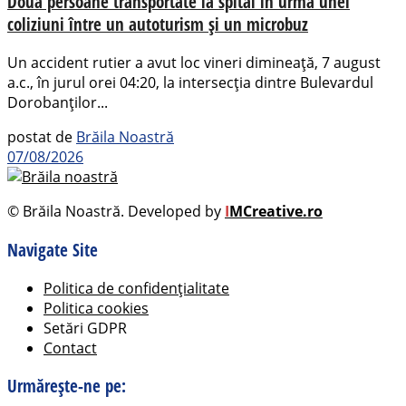
Două persoane transportate la spital în urma unei
coliziuni între un autoturism și un microbuz
Un accident rutier a avut loc vineri dimineață, 7 august
a.c., în jurul orei 04:20, la intersecția dintre Bulevardul
Dorobanților...
postat de
Brăila Noastră
07/08/2026
© Brăila Noastră. Developed by
I
MCreative.ro
Navigate Site
Politica de confidențialitate
Politica cookies
Setări GDPR
Contact
Urmărește-ne pe: