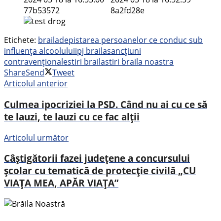
Etichete:
braila
depistarea persoanelor ce conduc sub
influența alcoolului
ipj braila
sancțiuni
contravenționale
stiri braila
stiri braila noastra
Share
Send
Tweet
Articolul anterior
Culmea ipocriziei la PSD. Când nu ai cu ce să
te lauzi, te lauzi cu ce fac alții
Articolul următor
Câștigătorii fazei județene a concursului
școlar cu tematică de protecție civilă „CU
VIAŢA MEA, APĂR VIAŢA”