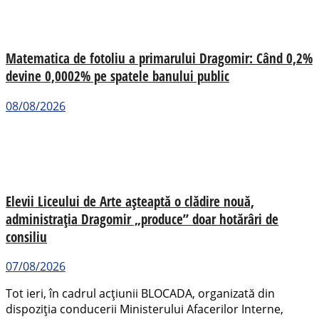
Matematica de fotoliu a primarului Dragomir: Când 0,2%
devine 0,0002% pe spatele banului public
08/08/2026
Elevii Liceului de Arte așteaptă o clădire nouă,
administrația Dragomir „produce” doar hotărâri de
consiliu
07/08/2026
Tot ieri, în cadrul acțiunii BLOCADA, organizată din
dispoziția conducerii Ministerului Afacerilor Interne,