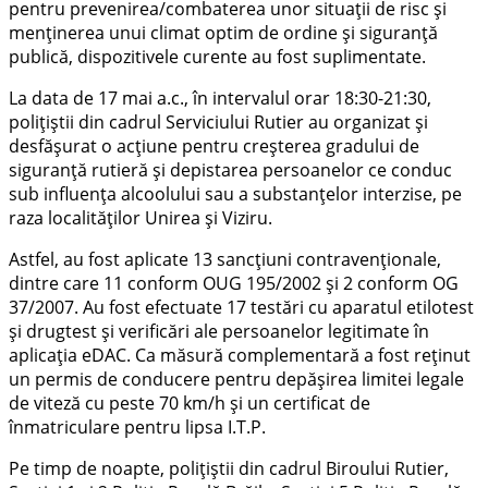
pentru prevenirea/combaterea unor situații de risc și
menținerea unui climat optim de ordine și siguranță
publică, dispozitivele curente au fost suplimentate.
La data de 17 mai a.c., în intervalul orar 18:30-21:30,
polițiștii din cadrul Serviciului Rutier au organizat și
desfășurat o acțiune pentru creșterea gradului de
siguranță rutieră și depistarea persoanelor ce conduc
sub influența alcoolului sau a substanțelor interzise, pe
raza localităților Unirea și Viziru.
Astfel, au fost aplicate 13 sancțiuni contravenționale,
dintre care 11 conform OUG 195/2002 și 2 conform OG
37/2007. Au fost efectuate 17 testări cu aparatul etilotest
și drugtest și verificări ale persoanelor legitimate în
aplicația eDAC. Ca măsură complementară a fost reținut
un permis de conducere pentru depășirea limitei legale
de viteză cu peste 70 km/h și un certificat de
înmatriculare pentru lipsa I.T.P.
Pe timp de noapte, polițiștii din cadrul Biroului Rutier,