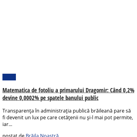
Opinii
Matematica de fotoliu a primarului Dragomir: Când 0,2%
devine 0,0002% pe spatele banului public
Transparența în administrația publică brăileană pare să
fi devenit un lux pe care cetățenii nu și-l mai pot permite,
iar...
postat de
Brăila Noastră