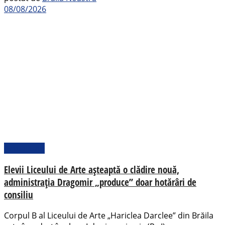
08/08/2026
Actualitate
Elevii Liceului de Arte așteaptă o clădire nouă,
administrația Dragomir „produce” doar hotărâri de
consiliu
Corpul B al Liceului de Arte „Hariclea Darclee” din Brăila