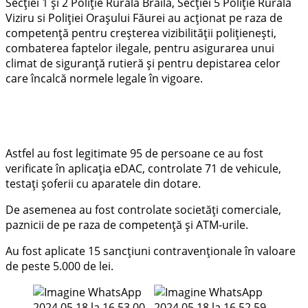
Secției 1 și 2 Poliție Rurală Brăila, Secției 5 Poliție Rurală
Viziru si Poliției Orașului Făurei au acționat pe raza de
competență pentru creșterea vizibilității polițienești,
combaterea faptelor ilegale, pentru asigurarea unui
climat de siguranță rutieră și pentru depistarea celor
care încalcă normele legale în vigoare.
Astfel au fost legitimate 95 de persoane ce au fost
verificate în aplicația eDAC, controlate 71 de vehicule,
testați șoferii cu aparatele din dotare.
De asemenea au fost controlate societăți comerciale,
paznicii de pe raza de competență și ATM-urile.
Au fost aplicate 15 sancțiuni contravenționale în valoare
de peste 5.000 de lei.