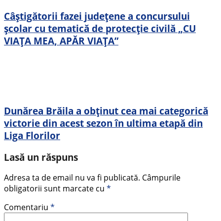
Câștigătorii fazei județene a concursului
școlar cu tematică de protecție civilă „CU
VIAŢA MEA, APĂR VIAŢA”
Dunărea Brăila a obținut cea mai categorică
victorie din acest sezon în ultima etapă din
Liga Florilor
Lasă un răspuns
Adresa ta de email nu va fi publicată.
Câmpurile
obligatorii sunt marcate cu
*
Comentariu
*