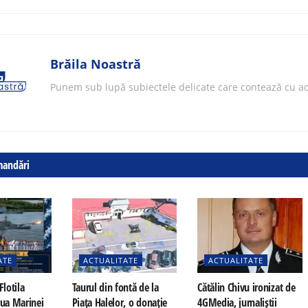
Brăila Noastră
Punem sub lupă subiectele delicate care contează cu ad
mandări
ATE
ACTUALITATE
ACTUALITATE
Flotila
Taurul din fontă de la
Cătălin Chivu ironizat de
iua Marinei
Piața Halelor, o donație
4GMedia, jurnaliștii