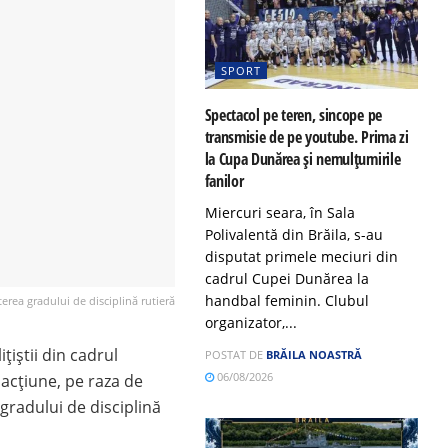
SPORT
Spectacol pe teren, sincope pe
transmisie de pe youtube. Prima zi
la Cupa Dunărea și nemulțumirile
fanilor
Miercuri seara, în Sala
Polivalentă din Brăila, s-au
disputat primele meciuri din
cadrul Cupei Dunărea la
handbal feminin. Clubul
șterea gradului de disciplină rutieră
organizator,...
ițiștii din cadrul
POSTAT DE
BRĂILA NOASTRĂ
06/08/2026
o acțiune, pe raza de
gradului de disciplină