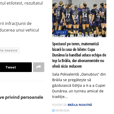
ul etilotest, rezultatul
ii infracțiunii de
ducerea unui vehicul
SPORT
Spectacol pe teren, matematică
bizară la casa de bilete: Cupa
aila noastra
Dunărea la handbal aduce echipe de
top la Brăila, dar abonamentele nu
oferă nicio reducere
Tweet
Sala Polivalentă „Danubius” din
Brăila se pregătește să
găzduiască Ediția a X-a a Cupei
Dunărea, un turneu amical de
tradiție...
ive privind persoanele
POSTAT DE
BRĂILA NOASTRĂ
05/08/2026