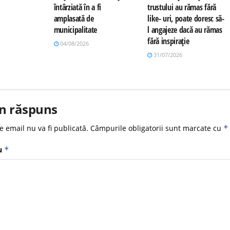
întârziată în a fi
trustului au rămas fără
amplasată de
like- uri, poate doresc să-
municipalitate
l angajeze dacă au rămas
fără inspirație
04/08/2026
31/07/2026
n răspuns
e email nu va fi publicată.
Câmpurile obligatorii sunt marcate cu
*
u
*