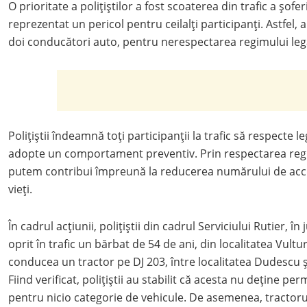
O prioritate a polițiștilor a fost scoaterea din trafic a șofer
reprezentat un pericol pentru ceilalți participanți. Astfel, a
doi conducători auto, pentru nerespectarea regimului lega
Polițiștii îndeamnă toți participanții la trafic să respecte leg
adopte un comportament preventiv. Prin respectarea regul
putem contribui împreună la reducerea numărului de accid
vieți.
În cadrul acțiunii, polițiștii din cadrul Serviciului Rutier, în 
oprit în trafic un bărbat de 54 de ani, din localitatea Vultu
conducea un tractor pe DJ 203, între localitatea Dudescu ș
Fiind verificat, polițiștii au stabilit că acesta nu deține p
pentru nicio categorie de vehicule. De asemenea, tractoru