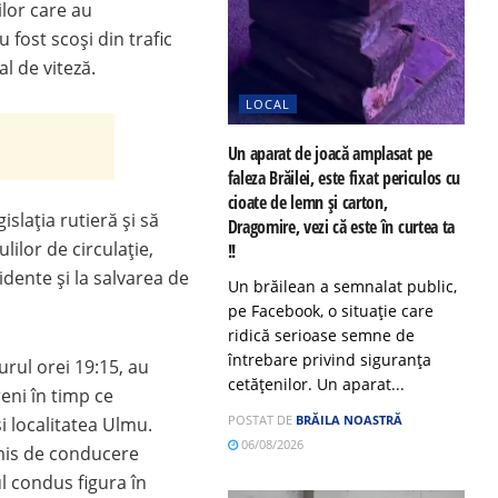
ilor care au
u fost scoși din trafic
l de viteză.
LOCAL
Un aparat de joacă amplasat pe
faleza Brăilei, este fixat periculos cu
cioate de lemn și carton,
islația rutieră și să
Dragomire, vezi că este în curtea ta
ilor de circulație,
!!
ente și la salvarea de
Un brăilean a semnalat public,
pe Facebook, o situație care
ridică serioase semne de
întrebare privind siguranța
jurul orei 19:15, au
cetățenilor. Un aparat...
reni în timp ce
POSTAT DE
BRĂILA NOASTRĂ
i localitatea Ulmu.
06/08/2026
ermis de conducere
l condus figura în