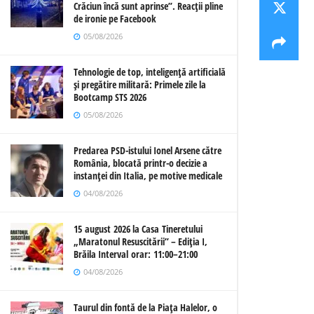
Crăciun încă sunt aprinse”. Reacții pline
de ironie pe Facebook
05/08/2026
Tehnologie de top, inteligență artificială
și pregătire militară: Primele zile la
Bootcamp STS 2026
05/08/2026
Predarea PSD-istului Ionel Arsene către
România, blocată printr-o decizie a
instanței din Italia, pe motive medicale
04/08/2026
15 august 2026 la Casa Tineretului
„Maratonul Resuscitării” – Ediția I,
Brăila Interval orar: 11:00–21:00
04/08/2026
Taurul din fontă de la Piața Halelor, o