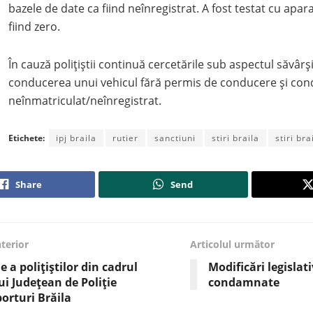
bazele de date ca fiind neînregistrat. A fost testat cu aparat
fiind zero.
În cauză polițiștii continuă cercetările sub aspectul săvârșir
conducerea unui vehicul fără permis de conducere și con
neînmatriculat/neînregistrat.
Etichete:
ipj braila
rutier
sanctiuni
stiri braila
stiri br
Share
Send
nterior
Articolul următor
e a polițiștilor din cadrul
Modificări legislat
ui Județean de Poliție
condamnate
orturi Brăila