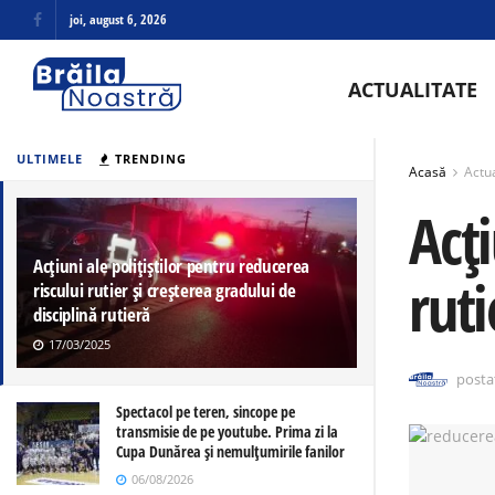
joi, august 6, 2026
ACTUALITATE
ULTIMELE
TRENDING
Acasă
Actua
Acți
Acțiuni ale polițiștilor pentru reducerea
ruti
riscului rutier și creșterea gradului de
disciplină rutieră
17/03/2025
posta
Spectacol pe teren, sincope pe
transmisie de pe youtube. Prima zi la
Cupa Dunărea și nemulțumirile fanilor
06/08/2026