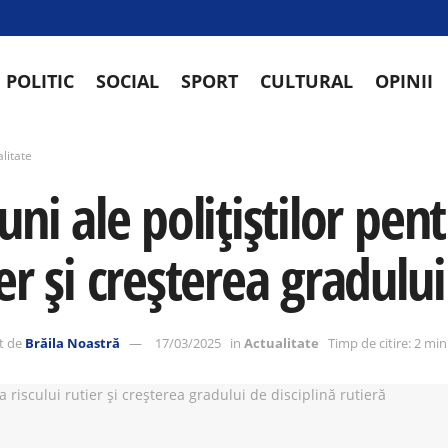
POLITIC
SOCIAL
SPORT
CULTURAL
OPINII
litate
uni ale polițiștilor pen
er și creșterea gradului
t de
Brăila Noastră
17/03/2025
in
Actualitate
Timp de citire: 2 mi