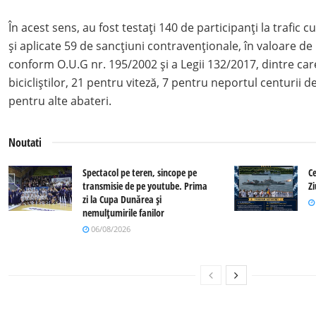
În acest sens, au fost testați 140 de participanți la trafic 
și aplicate 59 de sancțiuni contravenționale, în valoare de 
conform O.U.G nr. 195/2002 și a Legii 132/2017, dintre car
bicicliștilor, 21 pentru viteză, 7 pentru neportul centurii d
pentru alte abateri.
Noutati
Spectacol pe teren, sincope pe
Ce
transmisie de pe youtube. Prima
Z
zi la Cupa Dunărea și
nemulțumirile fanilor
06/08/2026