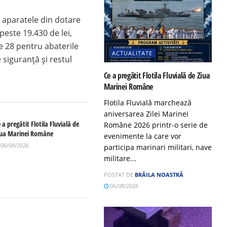
cu aparatele din dotare
peste 19.430 de lei,
e 28 pentru abaterile
ACTUALITATE
e siguranță și restul
Ce a pregătit Flotila Fluvială de Ziua
Marinei Române
Flotila Fluvială marchează
aniversarea Zilei Marinei
 a pregătit Flotila Fluvială de
Române 2026 printr-o serie de
iua Marinei Române
evenimente la care vor
06/08/2026
participa marinari militari, nave
militare...
POSTAT DE
BRĂILA NOASTRĂ
06/08/2026