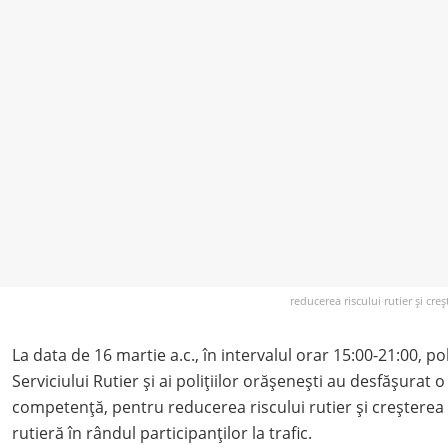
reducerea riscului rutier și cre
La data de 16 martie a.c., în intervalul orar 15:00-21:00, pol
Serviciului Rutier și ai polițiilor orășenești au desfășurat 
competență, pentru reducerea riscului rutier și creșterea 
rutieră în rândul participanților la trafic.