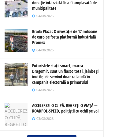
donație întârziată în a fi amplasată de
municipalitate
04/08/2026
Brăila Plaza: O investiție de 17 milioane
de euro pe fosta platformă industrială
Promex
04/08/2026
Futuristele stații smart, marca
Dragomir, sunt un fiasco total, jalnice și
inutile, ele servind doar ca laudă în
campania electorală a primarului
04/08/2026
ACCELEREZI O CLIPĂ, REGREȚI O VIAȚĂ —
ROADPOL-SPEED, polițiștii cu ochii pe voi
03/08/2026