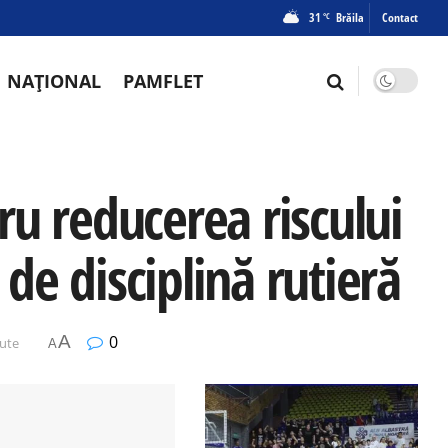
31
Brăila
Contact
°C
NAȚIONAL
PAMFLET
tru reducerea riscului
 de disciplină rutieră
A
0
nute
A