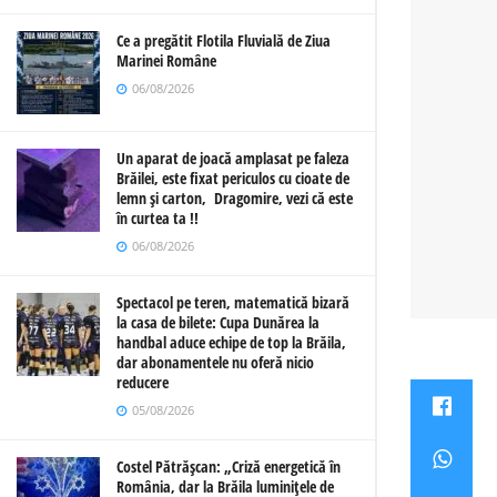
Ce a pregătit Flotila Fluvială de Ziua
Marinei Române
06/08/2026
Un aparat de joacă amplasat pe faleza
Brăilei, este fixat periculos cu cioate de
lemn și carton, Dragomire, vezi că este
în curtea ta !!
06/08/2026
Spectacol pe teren, matematică bizară
la casa de bilete: Cupa Dunărea la
handbal aduce echipe de top la Brăila,
dar abonamentele nu oferă nicio
reducere
05/08/2026
Costel Pătrășcan: „Criză energetică în
România, dar la Brăila luminițele de