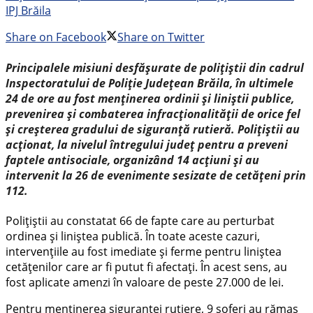
IPJ Brăila
Share on Facebook
Share on Twitter
Principalele misiuni desfășurate de polițiștii din cadrul
Inspectoratului de Poliție Județean Brăila, în ultimele
24 de ore au fost menținerea ordinii și liniștii publice,
prevenirea și combaterea infracționalității de orice fel
și creșterea gradului de siguranță rutieră. Polițiștii au
acționat, la nivelul întregului județ pentru a preveni
faptele antisociale, organizând 14 acțiuni și au
intervenit la 26 de evenimente sesizate de cetățeni prin
112.
Polițiștii au constatat 66 de fapte care au perturbat
ordinea și liniștea publică. În toate aceste cazuri,
intervențiile au fost imediate și ferme pentru liniștea
cetățenilor care ar fi putut fi afectați. În acest sens, au
fost aplicate amenzi în valoare de peste 27.000 de lei.
Pentru menținerea siguranței rutiere, 9 șoferi au rămas