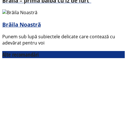
Brăila – prima bâlbă cu iz de furt”
Brăila Noastră
Punem sub lupă subiectele delicate care contează cu
adevărat pentru voi
Alte recomandări