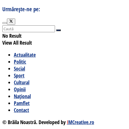
Urmărește-ne pe:
No Result
View All Result
Actualitate
Politic
Social
Sport
Cultural
Opinii
Național
Pamflet
Contact
© Brăila Noastră. Developed by
I
MCreative.ro