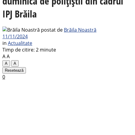
duminică de polițiștii din cadrul
IPJ Brăila
postat de
Brăila Noastră
11/11/2024
in
Actualitate
Timp de citire: 2 minute
A
A
A
A
Resetează
0