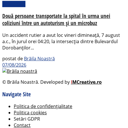
Actualitate
Două persoane transportate la spital în urma unei
coliziuni între un autoturism și un microbuz
Un accident rutier a avut loc vineri dimineață, 7 august
a.c., în jurul orei 04:20, la intersecția dintre Bulevardul
Dorobanților...
postat de
Brăila Noastră
07/08/2026
© Brăila Noastră. Developed by
I
MCreative.ro
Navigate Site
Politica de confidențialitate
Politica cookies
Setări GDPR
Contact