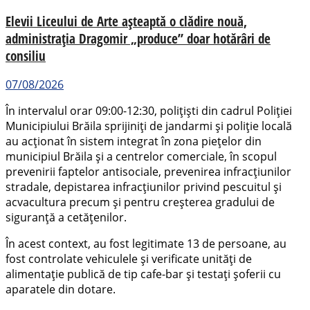
Elevii Liceului de Arte așteaptă o clădire nouă,
administrația Dragomir „produce” doar hotărâri de
consiliu
07/08/2026
În intervalul orar 09:00-12:30, polițiști din cadrul Poliției
Municipiului Brăila sprijiniți de jandarmi și poliție locală
au acționat în sistem integrat în zona piețelor din
municipiul Brăila și a centrelor comerciale, în scopul
prevenirii faptelor antisociale, prevenirea infracțiunilor
stradale, depistarea infracțiunilor privind pescuitul și
acvacultura precum și pentru creșterea gradului de
siguranță a cetățenilor.
În acest context, au fost legitimate 13 de persoane, au
fost controlate vehiculele și verificate unități de
alimentație publică de tip cafe-bar și testați șoferii cu
aparatele din dotare.