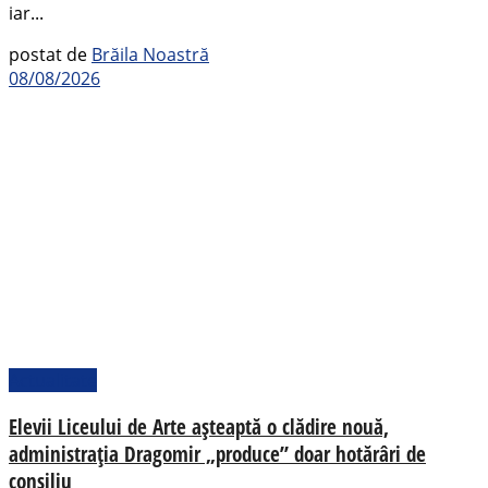
iar...
postat de
Brăila Noastră
08/08/2026
Actualitate
Elevii Liceului de Arte așteaptă o clădire nouă,
administrația Dragomir „produce” doar hotărâri de
consiliu