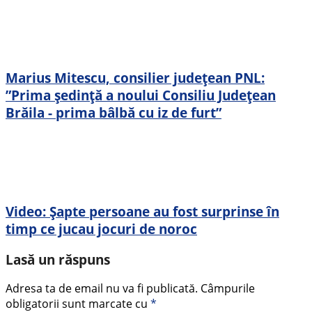
Marius Mitescu, consilier județean PNL:
”Prima ședință a noului Consiliu Județean
Brăila - prima bâlbă cu iz de furt”
Video: Șapte persoane au fost surprinse în
timp ce jucau jocuri de noroc
Lasă un răspuns
Adresa ta de email nu va fi publicată.
Câmpurile
obligatorii sunt marcate cu
*