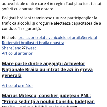
autovehicule dintre care 4 în regim Taxi și au fost testați
șoferii cu aparate din dotare.
Polițiștii brăileni reamintesc tuturor participanților la
trafic că alcoolul și drogurile afectează capacitatea de a
conduce în siguranță.
Etichete:
braila
controlate vehiculele
ipj braila
Serviciul
Rutier
stiri braila
stiri braila noastra
Share
Send
Tweet
Articolul anterior
Mare parte dintre angajații Arhivelor
Naționale Brăila au intrat de azi în grevă
generală
Articolul următor
Marius Mitescu, consilier județean PNL:
”Prima ședință a noului Consiliu Județean