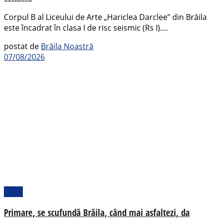
Corpul B al Liceului de Arte „Hariclea Darclee” din Brăila
este încadrat în clasa I de risc seismic (Rs I)....
postat de
Brăila Noastră
07/08/2026
Local
Primare, se scufundă Brăila, când mai asfaltezi, da