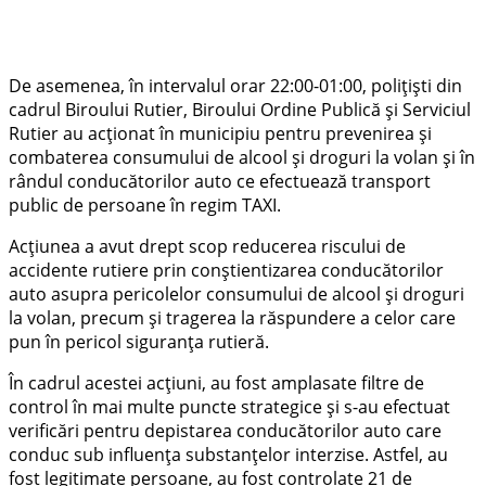
De asemenea, în intervalul orar 22:00-01:00, polițiști din
cadrul Biroului Rutier, Biroului Ordine Publică și Serviciul
Rutier au acționat în municipiu pentru prevenirea și
combaterea consumului de alcool și droguri la volan și în
rândul conducătorilor auto ce efectuează transport
public de persoane în regim TAXI.
Acțiunea a avut drept scop reducerea riscului de
accidente rutiere prin conștientizarea conducătorilor
auto asupra pericolelor consumului de alcool și droguri
la volan, precum și tragerea la răspundere a celor care
pun în pericol siguranța rutieră.
În cadrul acestei acțiuni, au fost amplasate filtre de
control în mai multe puncte strategice și s-au efectuat
verificări pentru depistarea conducătorilor auto care
conduc sub influența substanțelor interzise. Astfel, au
fost legitimate persoane, au fost controlate 21 de