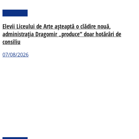
Actualitate
Elevii Liceului de Arte așteaptă o clădire nouă,
administrația Dragomir „produce” doar hotărâri de
consiliu
07/08/2026