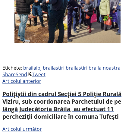
Etichete:
braila
ipj braila
stiri braila
stiri braila noastra
Share
Send
Tweet
Articolul anterior
Polițiștii din cadrul Secției 5 Poliție Rurală
Viziru, sub coordonarea Parchetului de pe
lângă Judecătoria Brăila, au efectuat 11
percheziții domiciliare în comuna Tufești
Articolul următor