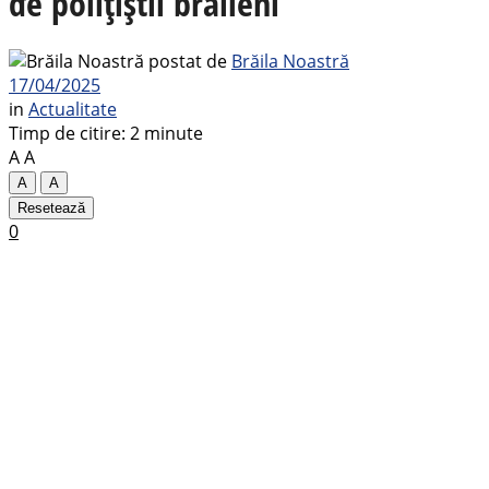
de polițiștii brăileni
postat de
Brăila Noastră
17/04/2025
in
Actualitate
Timp de citire: 2 minute
A
A
A
A
Resetează
0