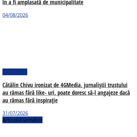
în a fi amplasată de municipalitate
04/08/2026
Actualitate
Cătălin Chivu ironizat de 4GMedia, jurnaliștii trustului
au rămas fără like- uri, poate doresc să-l angajeze dacă
au rămas fără inspirație
31/07/2026
Articolul următor