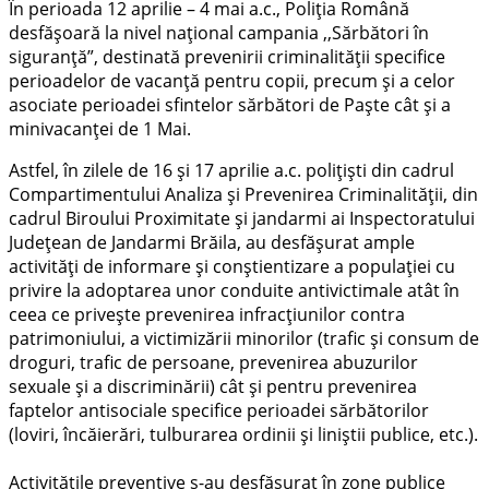
În perioada 12 aprilie – 4 mai a.c., Poliția Română
desfășoară la nivel național campania ,,Sărbători în
siguranță”, destinată prevenirii criminalității specifice
perioadelor de vacanță pentru copii, precum și a celor
asociate perioadei sfintelor sărbători de Paște cât și a
minivacanței de 1 Mai.
Astfel, în zilele de 16 și 17 aprilie a.c. polițiști din cadrul
Compartimentului Analiza și Prevenirea Criminalității, din
cadrul Biroului Proximitate și jandarmi ai Inspectoratului
Județean de Jandarmi Brăila, au desfășurat ample
activități de informare şi conștientizare a populației cu
privire la adoptarea unor conduite antivictimale atât în
ceea ce privește prevenirea infracțiunilor contra
patrimoniului, a victimizării minorilor (trafic și consum de
droguri, trafic de persoane, prevenirea abuzurilor
sexuale și a discriminării) cât și pentru prevenirea
faptelor antisociale specifice perioadei sărbătorilor
(loviri, încăierări, tulburarea ordinii și liniștii publice, etc.).
Activitățile preventive s-au desfășurat în zone publice