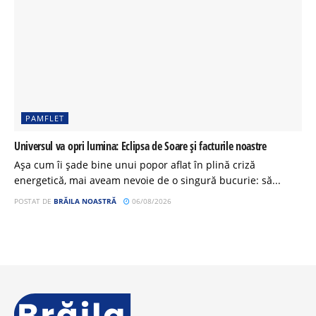
PAMFLET
Universul va opri lumina: Eclipsa de Soare și facturile noastre
Așa cum îi șade bine unui popor aflat în plină criză
energetică, mai aveam nevoie de o singură bucurie: să...
POSTAT DE
BRĂILA NOASTRĂ
06/08/2026