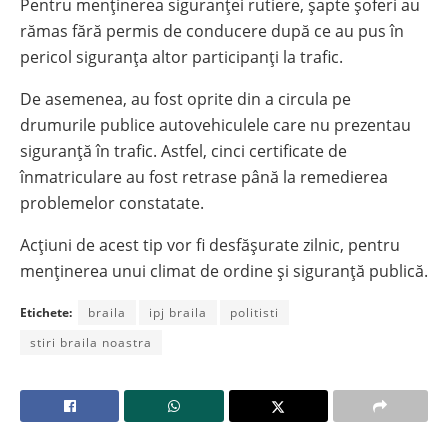
Pentru menținerea siguranței rutiere, șapte șoferi au
rămas fără permis de conducere după ce au pus în
pericol siguranța altor participanți la trafic.
De asemenea, au fost oprite din a circula pe
drumurile publice autovehiculele care nu prezentau
siguranță în trafic. Astfel, cinci certificate de
înmatriculare au fost retrase până la remedierea
problemelor constatate.
Acțiuni de acest tip vor fi desfășurate zilnic, pentru
menținerea unui climat de ordine și siguranță publică.
Etichete:
braila
ipj braila
politisti
stiri braila noastra