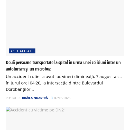
ACTUALITATE
Două persoane transportate la spital în urma unei coliziuni între un
autoturism și un microbuz
Un accident rutier a avut loc vineri dimineață, 7 august a.c.,
în jurul orei 04:20, la intersecția dintre Bulevardul
Dorobanților...
POSTAT DE
BRĂILA NOASTRĂ
07/08/2026