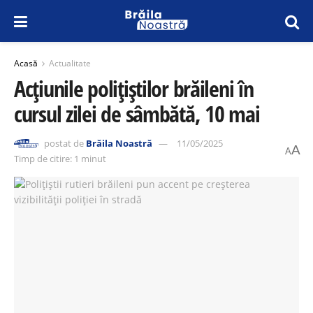
Acasă
Actualitate
Acțiunile polițiștilor brăileni în
cursul zilei de sâmbătă, 10 mai
postat de
Brăila Noastră
11/05/2025
A
A
Timp de citire: 1 minut