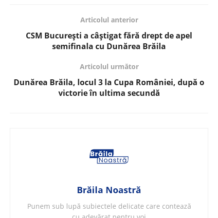
Articolul anterior
CSM București a câștigat fără drept de apel
semifinala cu Dunărea Brăila
Articolul următor
Dunărea Brăila, locul 3 la Cupa României, după o
victorie în ultima secundă
Brăila Noastră
Punem sub lupă subiectele delicate care contează
cu adevărat pentru voi