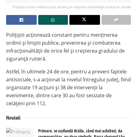
Polițiștii rutieri brăileni pun accent pe creșterea vizibilității poliției în stradă
Polițiștii acționează constant pentru menținerea
ordinii și liniștii publice, prevenirea și combaterea
infracționalității de orice fel și creșterea gradului de
siguranță rutieră.
Astfel, în ultimele 24 de ore, pentru a preveni faptele
antisociale, s-a acționat la nivelul întregului județ, fiind
organizate 19 acțiuni și 38 de intervenții la
evenimente, dintre care 30 au fost sesizate de
cetățeni prin 112.
Noutati
Primare, se scufundă Brăila, când mai asfaltezi, da
corespunzător, nu doar simbolic. Parca sloganul tău