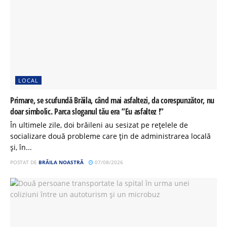
LOCAL
Primare, se scufundă Brăila, când mai asfaltezi, da corespunzător, nu
doar simbolic. Parca sloganul tău era ”Eu asfaltez !”
În ultimele zile, doi brăileni au sesizat pe rețelele de
socializare două probleme care țin de administrarea locală
și, în...
POSTAT DE
BRĂILA NOASTRĂ
07/08/2026