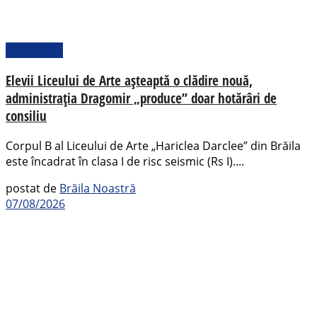
Actualitate
Elevii Liceului de Arte așteaptă o clădire nouă,
administrația Dragomir „produce” doar hotărâri de
consiliu
Corpul B al Liceului de Arte „Hariclea Darclee” din Brăila
este încadrat în clasa I de risc seismic (Rs I)....
postat de
Brăila Noastră
07/08/2026