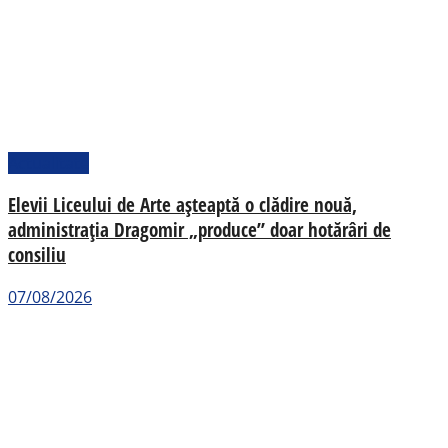
Actualitate
Elevii Liceului de Arte așteaptă o clădire nouă,
administrația Dragomir „produce” doar hotărâri de
consiliu
07/08/2026