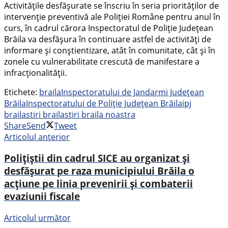
Activitățile desfășurate se înscriu în seria priorităților de
intervenție preventivă ale Poliției Române pentru anul în
curs, în cadrul cărora Inspectoratul de Poliție Județean
Brăila va desfășura în continuare astfel de activități de
informare și conștientizare, atât în comunitate, cât și în
zonele cu vulnerabilitate crescută de manifestare a
infracționalității.
Etichete:
braila
Inspectoratului de Jandarmi Județean
Brăila
Inspectoratului de Poliție Județean Brăila
ipj
braila
stiri braila
stiri braila noastra
Share
Send
Tweet
Articolul anterior
Polițiștii din cadrul SICE au organizat și
desfășurat pe raza municipiului Brăila o
acțiune pe linia prevenirii și combaterii
evaziunii fiscale
Articolul următor