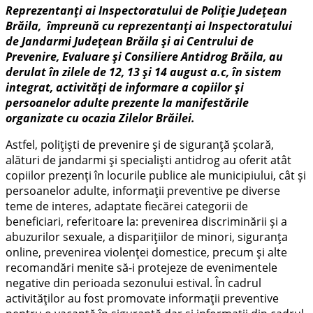
Reprezentanți ai Inspectoratului de Poliție Județean
Brăila, împreună cu reprezentanți ai Inspectoratului
de Jandarmi Județean Brăila și ai Centrului de
Prevenire, Evaluare și Consiliere Antidrog Brăila, au
derulat în zilele de 12, 13 și 14 august a.c, în sistem
integrat, activități de informare a copiilor și
persoanelor adulte prezente la manifestările
organizate cu ocazia Zilelor Brăilei.
Astfel, polițiști de prevenire și de siguranță școlară,
alături de jandarmi și specialiști antidrog au oferit atât
copiilor prezenți în locurile publice ale municipiului, cât și
persoanelor adulte, informații preventive pe diverse
teme de interes, adaptate fiecărei categorii de
beneficiari, referitoare la: prevenirea discriminării și a
abuzurilor sexuale, a disparițiilor de minori, siguranța
online, prevenirea violenței domestice, precum și alte
recomandări menite să-i protejeze de evenimentele
negative din perioada sezonului estival. În cadrul
activităților au fost promovate informații preventive