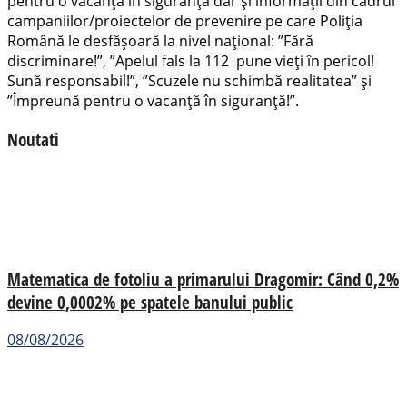
pentru o vacanță în siguranță dar și informații din cadrul
campaniilor/proiectelor de prevenire pe care Poliția
Română le desfășoară la nivel național: ”Fără
discriminare!”, ”Apelul fals la 112 pune vieți în pericol!
Sună responsabil!”, ”Scuzele nu schimbă realitatea” și
”Împreună pentru o vacanță în siguranță!”.
Noutati
Matematica de fotoliu a primarului Dragomir: Când 0,2%
devine 0,0002% pe spatele banului public
08/08/2026