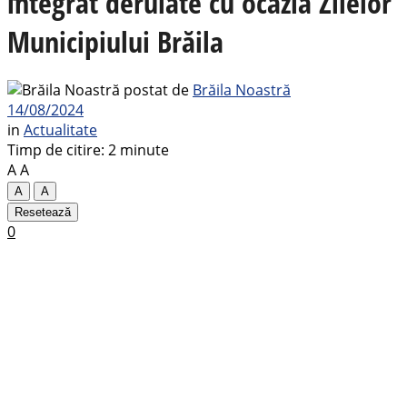
integrat derulate cu ocazia Zilelor
Municipiului Brăila
postat de
Brăila Noastră
14/08/2024
in
Actualitate
Timp de citire: 2 minute
A
A
A
A
Resetează
0