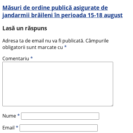
Măsuri de ordine publică asigurate de
jandarmii brăileni în perioada 15-18 august
Lasă un răspuns
Adresa ta de email nu va fi publicată.
Câmpurile
obligatorii sunt marcate cu
*
Comentariu
*
Nume
*
Email
*