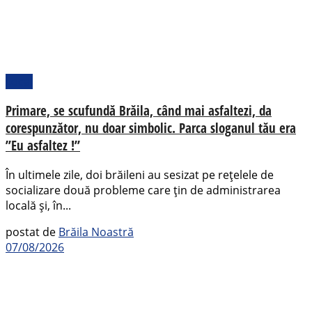
Local
Primare, se scufundă Brăila, când mai asfaltezi, da
corespunzător, nu doar simbolic. Parca sloganul tău era
”Eu asfaltez !”
În ultimele zile, doi brăileni au sesizat pe rețelele de
socializare două probleme care țin de administrarea
locală și, în...
postat de
Brăila Noastră
07/08/2026