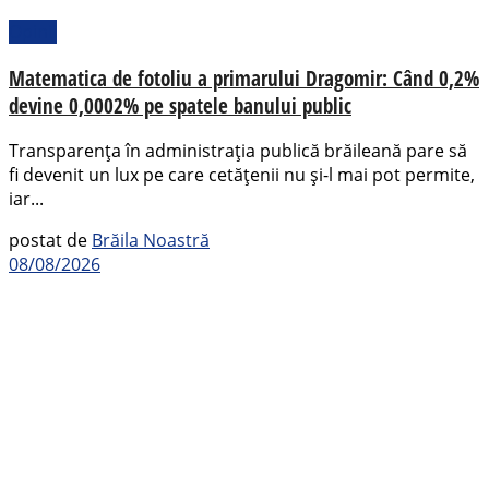
Opinii
Matematica de fotoliu a primarului Dragomir: Când 0,2%
devine 0,0002% pe spatele banului public
Transparența în administrația publică brăileană pare să
fi devenit un lux pe care cetățenii nu și-l mai pot permite,
iar...
postat de
Brăila Noastră
08/08/2026