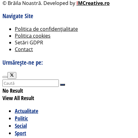
© Brăila Noastră. Developed by
I
MCreative.ro
Navigate Site
Politica de confidențialitate
Politica cookies
Setări GDPR
Contact
Urmărește-ne pe:
No Result
View All Result
Actualitate
Politic
Social
Sport