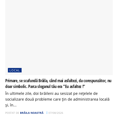
LOCAL
Primare, se scufundă Brăila, când mai asfaltezi, da corespunzător, nu
doar simbolic. Parca sloganul tău era ”Eu asfaltez !”
În ultimele zile, doi brăileni au sesizat pe rețelele de
socializare două probleme care țin de administrarea locală
și, în...
POSTAT DE
BRĂILA NOASTRĂ
07/08/2026