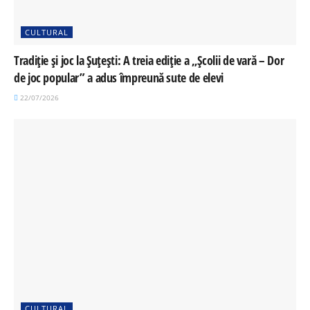
CULTURAL
Tradiție și joc la Șuțești: A treia ediție a „Școlii de vară – Dor
de joc popular” a adus împreună sute de elevi
22/07/2026
CULTURAL