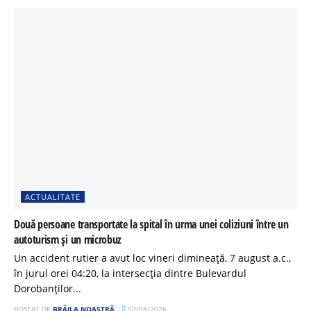
ACTUALITATE
Două persoane transportate la spital în urma unei coliziuni între un
autoturism și un microbuz
Un accident rutier a avut loc vineri dimineață, 7 august a.c.,
în jurul orei 04:20, la intersecția dintre Bulevardul
Dorobanților...
POSTAT DE
BRĂILA NOASTRĂ
07/08/2026