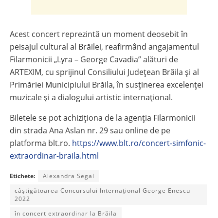
Acest concert reprezintă un moment deosebit în
peisajul cultural al Brăilei, reafirmând angajamentul
Filarmonicii „Lyra – George Cavadia” alături de
ARTEXIM, cu sprijinul Consiliului Județean Brăila și al
Primăriei Municipiului Brăila, în susținerea excelenței
muzicale și a dialogului artistic internațional.
Biletele se pot achiziționa de la agenția Filarmonicii
din strada Ana Aslan nr. 29 sau online de pe
platforma blt.ro.
https://www.blt.ro/concert-simfonic-
extraordinar-braila.html
Etichete:
Alexandra Segal
câștigătoarea Concursului Internațional George Enescu
2022
în concert extraordinar la Brăila