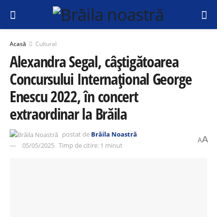
Acasă
Cultural
Alexandra Segal, câștigătoarea
Concursului Internațional George
Enescu 2022, în concert
extraordinar la Brăila
postat de
Brăila Noastră
A
A
05/05/2025
Timp de citire: 1 minut