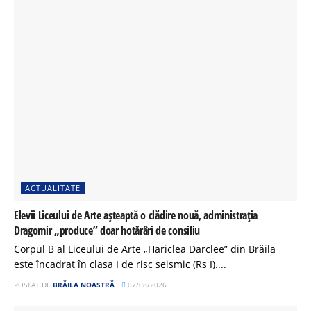
ACTUALITATE
Elevii Liceului de Arte așteaptă o clădire nouă, administrația
Dragomir „produce” doar hotărâri de consiliu
Corpul B al Liceului de Arte „Hariclea Darclee” din Brăila
este încadrat în clasa I de risc seismic (Rs I)....
POSTAT DE
BRĂILA NOASTRĂ
07/08/2026