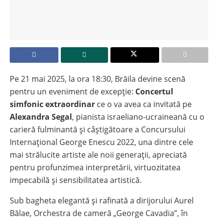
Pe 21 mai 2025, la ora 18:30, Brăila devine scenă
pentru un eveniment de excepție:
Concertul
simfonic extraordinar
ce o va avea ca invitată pe
Alexandra Segal
, pianista israeliano-ucraineană cu o
carieră fulminantă și câștigătoare a Concursului
Internațional George Enescu 2022, una dintre cele
mai strălucite artiste ale noii generații, apreciată
pentru profunzimea interpretării, virtuozitatea
impecabilă și sensibilitatea artistică.
Sub bagheta elegantă și rafinată a dirijorului Aurel
Bălae, Orchestra de cameră „George Cavadia”, în