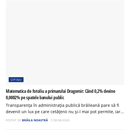
OPINII
Matematica de fotoliu a primarului Dragomir: Când 0,2% devine
0,0002% pe spatele banului public
Transparența în administrația publică brăileană pare să fi
devenit un lux pe care cetățenii nu și-l mai pot permite, iar...
POSTAT DE
BRĂILA NOASTRĂ
08/08/2026