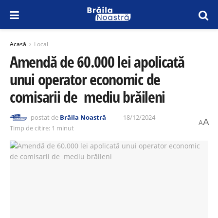
Acasă
Local
Amendă de 60.000 lei apolicată
unui operator economic de
comisarii de mediu brăileni
postat de
Brăila Noastră
18/12/2024
A
A
Timp de citire: 1 minut