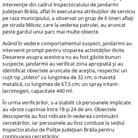
intervenție din cadrul Inspectoratului de Jandarmi
Județean Brăila, aflat în executarea atribuțiilor de serviciu
pe raza municipiului, a observat un grup de 6 tineri aflați
pe strada Milcov, care la vederea patrulei, au aruncat
peste gardul unui parc mai multe obiecte.
Având în vedere comportamentul suspect, jandarmii au
intervenit prompt pentru stoparea activităților ilicite.
Deoarece asupra acestora nu au fost găsite bunuri
suspecte, jandarmii au verificat zona apropiată și au
identificat obiectele aruncate de aceștia, respectiv: un
cuțit tip „stileto” cu lungimea de 32 cm; o macetă
metalică, cu lungimea de 67,5 cm; un spray iritant-
lacrimogen, capacitate 440 ml.
În urma verificărilor, s-a stabilit că persoanele implicate
au vârste cuprinse între 18 și 24 de ani. Obiectele
descoperite au fost ridicate în vederea continuării
cercetărilor, iar persoanele au fost conduse la sediul
Inspectoratului de Poliție Județean Brăila pentru
continuarea cercetărilor.