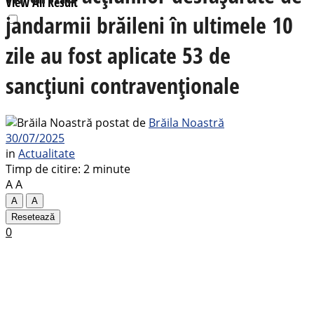
View All Result
jandarmii brăileni în ultimele 10
zile au fost aplicate 53 de
sancțiuni contravenționale
postat de
Brăila Noastră
30/07/2025
in
Actualitate
Timp de citire: 2 minute
A
A
A
A
Resetează
0