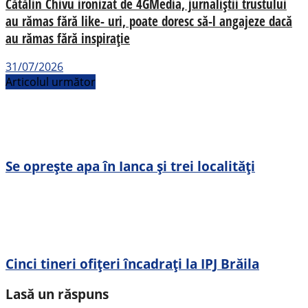
Cătălin Chivu ironizat de 4GMedia, jurnaliștii trustului
au rămas fără like- uri, poate doresc să-l angajeze dacă
au rămas fără inspirație
31/07/2026
Articolul următor
Se oprește apa în Ianca și trei localități
Cinci tineri ofițeri încadrați la IPJ Brăila
Lasă un răspuns