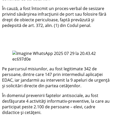
În cauză, a fost întocmit un proces-verbal de sesizare
privind săvârșirea infracțiunii de port sau folosire fără
drept de obiecte periculoase, faptă prevăzută și
pedepsită de art. 372, alin. (1) din Codul penal.
Pe parcursul misiunilor, au fost legitimate 342 de
persoane, dintre care 147 prin intermediul aplicației
EDAC, iar jandarmii au intervenit la 9 apeluri de urgență
și solicitări directe din partea cetățenilor.
În domeniul prevenirii faptelor antisociale, au fost
desfășurate 4 activități informativ-preventive, la care au
participat peste 2.100 de persoane – elevi, cadre
didactice și cetățeni.