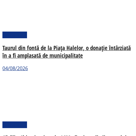
Actualitate
Taurul din fontă de la Piața Halelor, o donație întârziată
în a fi amplasată de municipalitate
04/08/2026
Actualitate