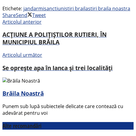
Etichete:
jandarmi
sanctiuni
stiri braila
stiri braila noastra
Share
Send
Tweet
Articolul anterior
ACȚIUNE A POLIȚIȘTILOR RUTIERI, ÎN
MUNICIPIUL BRĂILA
Articolul următor
Se oprește apa în Ianca și trei localități
Brăila Noastră
Punem sub lupă subiectele delicate care contează cu
adevărat pentru voi
Alte recomandări