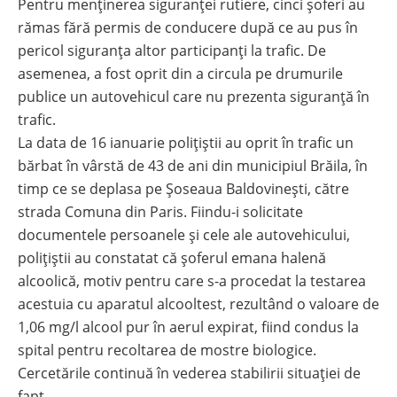
Pentru menținerea siguranței rutiere, cinci șoferi au
rămas fără permis de conducere după ce au pus în
pericol siguranța altor participanți la trafic. De
asemenea, a fost oprit din a circula pe drumurile
publice un autovehicul care nu prezenta siguranță în
trafic.
La data de 16 ianuarie polițiștii au oprit în trafic un
bărbat în vârstă de 43 de ani din municipiul Brăila, în
timp ce se deplasa pe Șoseaua Baldovinești, către
strada Comuna din Paris. Fiindu-i solicitate
documentele persoanele și cele ale autovehicului,
polițiștii au constatat că șoferul emana halenă
alcoolică, motiv pentru care s-a procedat la testarea
acestuia cu aparatul alcooltest, rezultând o valoare de
1,06 mg/l alcool pur în aerul expirat, fiind condus la
spital pentru recoltarea de mostre biologice.
Cercetările continuă în vederea stabilirii situației de
fapt.