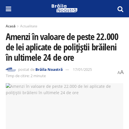
Acasă
Actualitate
Amenzi în valoare de peste 22.000
de lei aplicate de polițiștii brăileni
în ultimele 24 de ore
postat de
Brăila Noastră
17/01/2025
A
A
Timp de citire: 2 minute