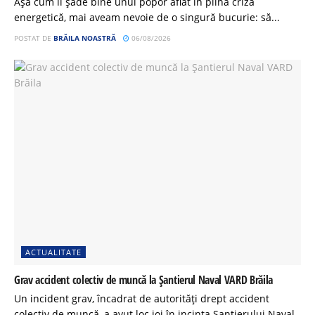
Așa cum îi șade bine unui popor aflat în plină criză
energetică, mai aveam nevoie de o singură bucurie: să...
POSTAT DE
BRĂILA NOASTRĂ
06/08/2026
ACTUALITATE
Grav accident colectiv de muncă la Șantierul Naval VARD Brăila
Un incident grav, încadrat de autorități drept accident
colectiv de muncă, a avut loc joi în incinta Șantierului Naval