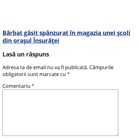
Bărbat găsit spânzurat în magazia unei școli
din orașul Însurăței
Lasă un răspuns
Adresa ta de email nu va fi publicată.
Câmpurile
obligatorii sunt marcate cu
*
Comentariu
*