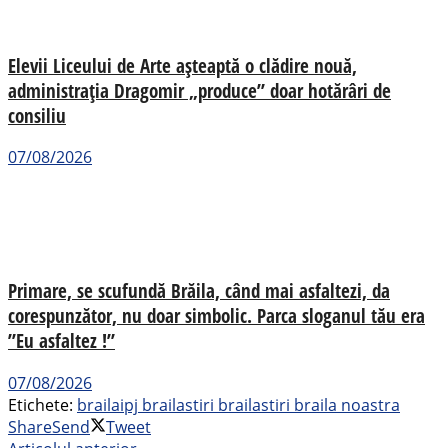
Elevii Liceului de Arte așteaptă o clădire nouă,
administrația Dragomir „produce” doar hotărâri de
consiliu
07/08/2026
Primare, se scufundă Brăila, când mai asfaltezi, da
corespunzător, nu doar simbolic. Parca sloganul tău era
”Eu asfaltez !”
07/08/2026
Etichete:
braila
ipj braila
stiri braila
stiri braila noastra
Share
Send
Tweet