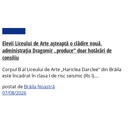
Actualitate
Elevii Liceului de Arte așteaptă o clădire nouă,
administrația Dragomir „produce” doar hotărâri de
consiliu
Corpul B al Liceului de Arte „Hariclea Darclee” din Brăila
este încadrat în clasa I de risc seismic (Rs I)....
postat de
Brăila Noastră
07/08/2026