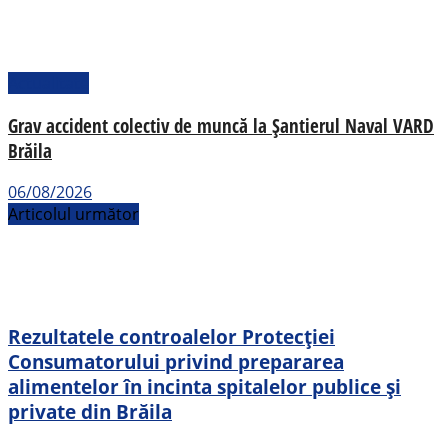
Actualitate
Grav accident colectiv de muncă la Șantierul Naval VARD
Brăila
06/08/2026
Articolul următor
Rezultatele controalelor Protecției
Consumatorului privind prepararea
alimentelor în incinta spitalelor publice și
private din Brăila