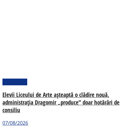
Actualitate
Elevii Liceului de Arte așteaptă o clădire nouă,
administrația Dragomir „produce” doar hotărâri de
consiliu
07/08/2026