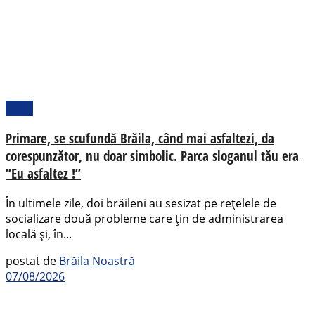
Local
Primare, se scufundă Brăila, când mai asfaltezi, da
corespunzător, nu doar simbolic. Parca sloganul tău era
”Eu asfaltez !”
În ultimele zile, doi brăileni au sesizat pe rețelele de
socializare două probleme care țin de administrarea
locală și, în...
postat de
Brăila Noastră
07/08/2026