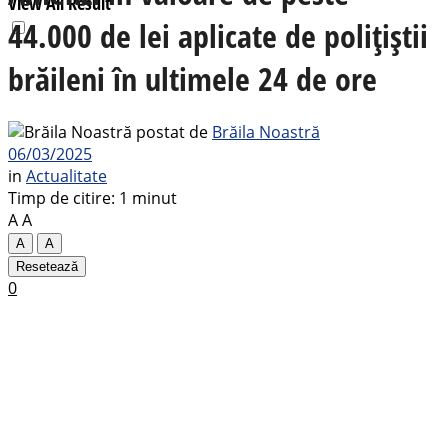
View All Result
44.000 de lei aplicate de polițiștii
brăileni în ultimele 24 de ore
postat de
Brăila Noastră
06/03/2025
in
Actualitate
Timp de citire: 1 minut
A
A
A
A
Resetează
0