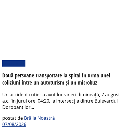
Actualitate
Două persoane transportate la spital în urma unei
coliziuni între un autoturism și un microbuz
Un accident rutier a avut loc vineri dimineață, 7 august
a.c., în jurul orei 04:20, la intersecția dintre Bulevardul
Dorobanților...
postat de
Brăila Noastră
07/08/2026