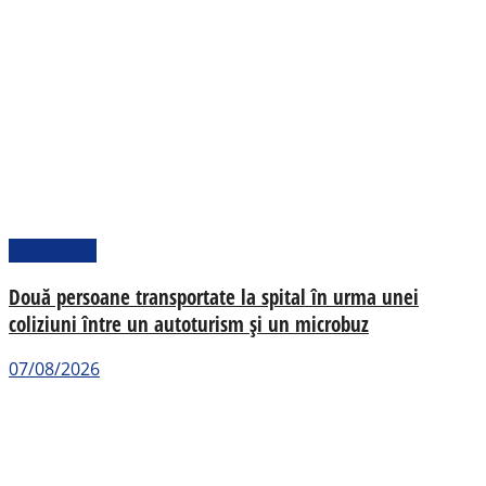
Actualitate
Două persoane transportate la spital în urma unei
coliziuni între un autoturism și un microbuz
07/08/2026